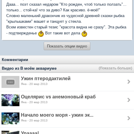
Дааа... поэт сказал недаром "Кто рожден, чтоб только ползать"...
только... стой-ка! что за диво? Как красиво. ё-моё!"
Словно маленький дракончик из чудесной древней сказки рыбка
"крылышками" машет и танцует у стекла.
Всем известен старый тезис "красота видна не сразу". Эта рыбка
- подтвержденье
Вот такие вот дела
Показать опции видео
Комментарии
Видео из В моём аквариуме
(Показать больше)
Ужин птеродактилей
Яна - 20 мар 2013
Оцелярис vs анемоновый краб
Яна - 20 мар 2013
Начало моего моря - ужин эк...
Яна - 20 мар 2013
Ураааа!