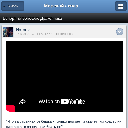
Морской аквариум. Форумы ReefCentral.ru
← В моём аквариуме
Вечерний бенефис Дракончика
Наташа
13 мая 2013 - 14:50 (2 871 Просмотров)
"Что за странная рыбешка - только ползает и скачет! ни красы, ни
элеганса, и зачем нам брать ее?