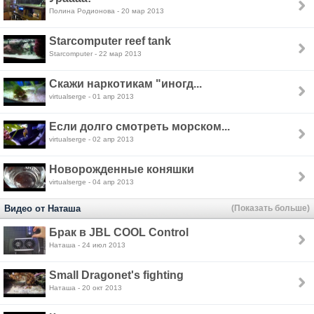
Полина Родионова - 20 мар 2013
Starcomputer reef tank
Starcomputer - 22 мар 2013
Скажи наркотикам "иногд...
virtualserge - 01 апр 2013
Если долго смотреть морском...
virtualserge - 02 апр 2013
Новорожденные коняшки
virtualserge - 04 апр 2013
Видео от Наташа
(Показать больше)
Брак в JBL COOL Control
Наташа - 24 июл 2013
Small Dragonet's fighting
Наташа - 20 окт 2013