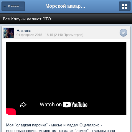
Морской аквариум. Форумы ReefCentral.ru
← В моём аквариуме
Все Клоуны делают ЭТО...
Наташа
04 февраля 2015 - 18:15 (2 140 Просмотров)
Моя "сладкая парочка" - месье и мадам Оцеллярис -
воспользовались моментом, когда их "домик" - пузырьковая