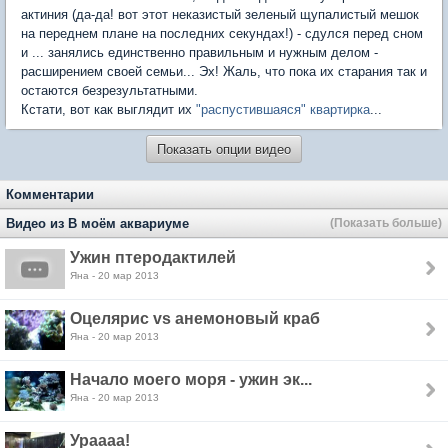
актиния (да-да! вот этот неказистый зеленый щупалистый мешок
на переднем плане на последних секундах!) - сдулся перед сном
и ... занялись единственно правильным и нужным делом -
расширением своей семьи... Эх! Жаль, что пока их старания так и
остаются безрезультатными.
Кстати, вот как выглядит их
"распустившаяся" квартирка
...
Показать опции видео
Комментарии
Видео из В моём аквариуме
(Показать больше)
Ужин птеродактилей
Яна - 20 мар 2013
Оцелярис vs анемоновый краб
Яна - 20 мар 2013
Начало моего моря - ужин эк...
Яна - 20 мар 2013
Ураааа!