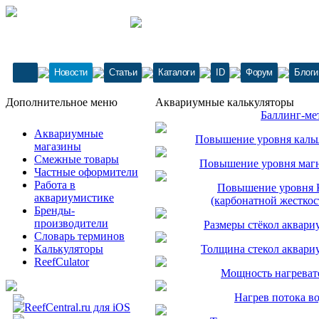
Новости
Статьи
Каталоги
ID
Форум
Блоги
Дополнительное меню
Аквариумные калькуляторы
Баллинг-ме
Аквариумные
Повышение уровня каль
магазины
Смежные товары
Повышение уровня маг
Частные оформители
Работа в
Повышение уровня
аквариумистике
(карбонатной жесткос
Бренды-
производители
Размеры стёкол аквари
Словарь терминов
Калькуляторы
Толщина стекол аквари
ReefCulator
Мощность нагреват
Нагрев потока в