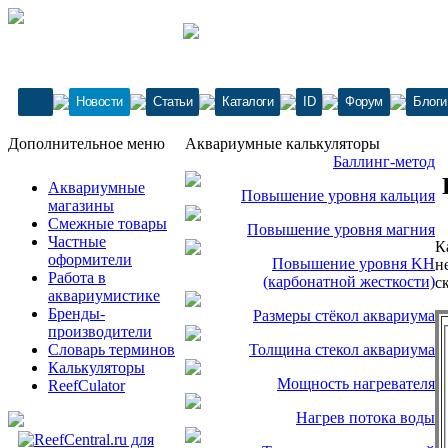
Новости
Статьи
Каталоги
ID
Форум
Блоги
Дополнительное меню
Аквариумные калькуляторы
Баллинг-метод
Аквариумные
Повышение уровня кальция
магазины
Смежные товары
Повышение уровня магния
Частные
К
оформители
Повышение уровня KH
н
Работа в
(карбонатной жесткости)
с
аквариумистике
Бренды-
Размеры стёкол аквариума
производители
Словарь терминов
Толщина стекол аквариума
Калькуляторы
Мощность нагревателя
ReefCulator
Нагрев потока воды