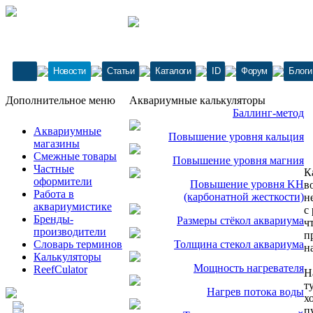
Новости
Статьи
Каталоги
ID
Форум
Блоги
Дополнительное меню
Аквариумные калькуляторы
Баллинг-метод
Аквариумные
Повышение уровня кальция
магазины
Смежные товары
Повышение уровня магния
Частные
К
оформители
Повышение уровня KH
в
Работа в
(карбонатной жесткости)
н
аквариумистике
с
Бренды-
Размеры стёкол аквариума
ч
производители
п
Словарь терминов
Толщина стекол аквариума
н
Калькуляторы
Мощность нагревателя
ReefCulator
Н
т
Нагрев потока воды
х
п