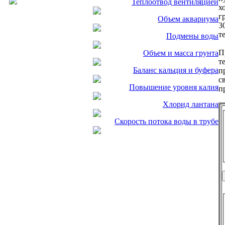
Теплоотвод вентиляцией
х
г
Объем аквариума
3
т
Подмены воды
П
Объем и масса грунта
т
Баланс кальция и буфера
п
с
Повышение уровня калия
п
Хлорид лантана
Скорость потока воды в трубе