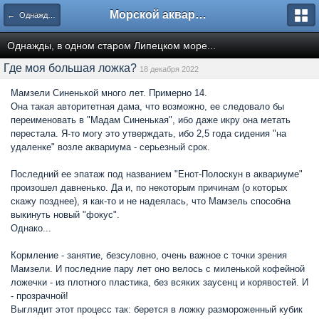
Морской аквариум. Форумы ReefCentral.ru
← Однажды, в одном старом Липецком море...
Однажды, в одном старом Липецком море...
Где моя большая ложка?
18 декабря 2022
Мамзели Синенькой много лет. Примерно 14.
Она такая авторитетная дама, что возможно, ее следовало бы
переименовать в "Мадам Синенькая", ибо даже икру она метать
перестала. Я-то могу это утверждать, ибо 2,5 года сидения "на
удаленке" возле аквариума - серьезный срок.
Последний ее эпатаж под названием "Енот-Полоскун в аквариуме"
произошел давненько. Да и, по некоторым причинам (о которых
скажу позднее), я как-то и не надеялась, что Мамзель способна
выкинуть новый "фокус".
Однако...
Кормление - занятие, безсуловно, очень важное с точки зрения
Мамзели. И последние пару лет оно велось с миленькой кофейной
ложечки - из плотного пластика, без всяких заусенц и корявостей. И
- прозрачной!
Выглядит этот процесс так: берется в ложку размороженный кубик