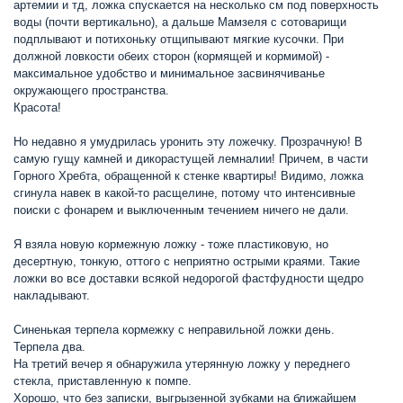
артемии и тд, ложка спускается на несколько см под поверхность
воды (почти вертикально), а дальше Мамзеля с сотоварищи
подплывают и потихоньку отщипывают мягкие кусочки. При
должной ловкости обеих сторон (кормящей и кормимой) -
максимальное удобство и минимальное засвинячиванье
окружающего пространства.
Красота!
Но недавно я умудрилась уронить эту ложечку. Прозрачную! В
самую гущу камней и дикорастущей лемналии! Причем, в части
Горного Хребта, обращенной к стенке квартиры! Видимо, ложка
сгинула навек в какой-то раcщелине, потому что интенсивные
поиски с фонарем и выключенным течением ничего не дали.
Я взяла новую кормежную ложку - тоже пластиковую, но
десертную, тонкую, оттого с неприятно острыми краями. Такие
ложки во все доставки всякой недорогой фастфудности щедро
накладывают.
Синенькая терпела кормежку с неправильной ложки день.
Терпела два.
На третий вечер я обнаружила утерянную ложку у переднего
стекла, приставленную к помпе.
Хорошо, что без записки, выгрызенной зубками на ближайшем