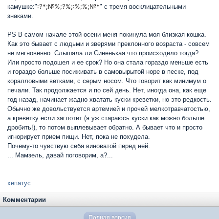
:?*;№%;?%;:%;%;№*
камушке:"
" с тремя восклицательными
знаками.
PS В самом начале этой осени меня покинула моя близкая кошка.
Как это бывает с людьми и зверями преклонного возраста - совсем
не мнгновенно. Слышала ли Синенькая что происходило тогда?
Или просто подошел и ее срок? Но она стала гораздо меньше есть
и гораздо больше посиживать в самовырытой норе в песке, под
коралловыми ветками, с серым носом. Что говорит как минимум о
печали. Так продолжается и по сей день. Нет, иногда она, как еще
год назад, начинает жадно хватать куски креветки, но это редкость.
Обычно же довольствуется артемией и прочей мелкотравчатостью,
а креветку если заглотит (я уж стараюсь куски как можно больше
дробить!), то потом выплевывает обратно. А бывает что и просто
игнорирует прием пищи. Нет, пока не похудела.
Почему-то чувствую себя виноватой перед ней.
... Мамзель, давай поговорим, а?...
хепатус
Комментарии
Полная версия