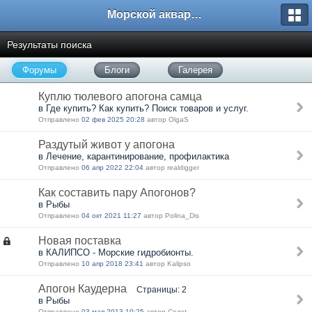
Морской аквариум. Форумы ReefCentral.ru
Результаты поиска
Форумы
Блоги
Галерея
Куплю тюлевого апогона самца
в Где купить? Как купить? Поиск товаров и услуг.
Отправлено
02 фев 2025 20:28
автор OlgaS
Раздутый живот у апогона
в Лечение, карантинирование, профилактика
Отправлено
06 апр 2022 22:04
автор realdigger
Как составить пару Апогонов?
в Рыбы
Отправлено
04 окт 2021 11:27
автор Polina_Dis
Новая поставка
в КАЛИПСО - Морские гидробионты.
Отправлено
10 апр 2018 23:41
автор Kalipso
Апогон Каудерна
Страницы: 2
в Рыбы
Отправлено
03 мая 2013 10:25
автор Cezet