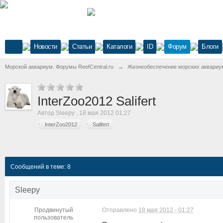
Новости
Статьи
Каталоги
ID
Форум
Блоги
Морской аквариум. Форумы ReefCentral.ru
→
Жизнеобеспечение морских аквариу
InterZoo2012 Salifert
Автор
Sleepy
,
18 мая 2012 01:27
InterZoo2012
Salifert
Сообщений в теме: 8
Sleepy
Продвинутый
Отправлено
18 мая 2012 - 01:27
пользователь