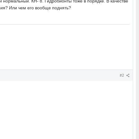
й нормальный. КН- 8. Гидробионты тоже в порядке. В качестве
ния? Или чем его вообще поднять?
#2