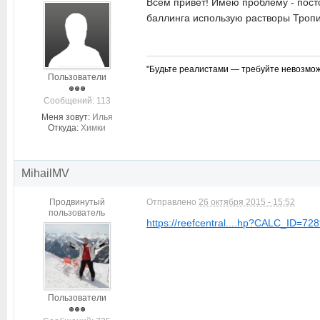
Всем привет! Имею проблему - посто
баллинга использую растворы Тропи
"Будьте реалистами — требуйте невозмож
Пользователи
Cообщений: 113
Меня зовут:
Илья
Откуда:
Химки
MihailMV
Продвинутый
Отправлено
26 октября 2015 - 15:52
пользователь
https://reefcentral....hp?CALC_ID=72
Пользователи