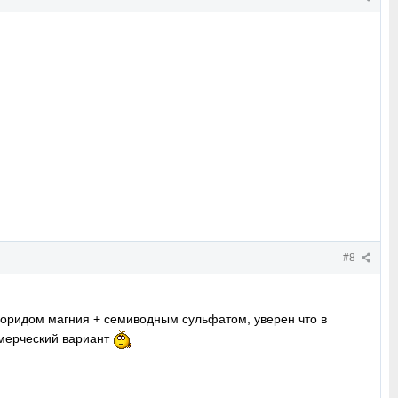
#8
оридом магния + семиводным сульфатом, уверен что в
ммерческий вариант