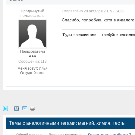
Продвинутый
Отправлено
29 октября 2015 - 14:23
пользователь
Спасибо, попробую, хотя в аквалог
"Будьте реалистами — требуйте невозмож
Пользователи
Cообщений: 113
Меня зовут:
Илья
Откуда:
Химки
Темы с аналогичными тегами: магний, химия, тесты
Какие тесты выбрать?