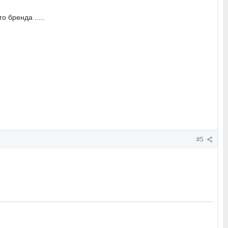
о бренда .....
#5