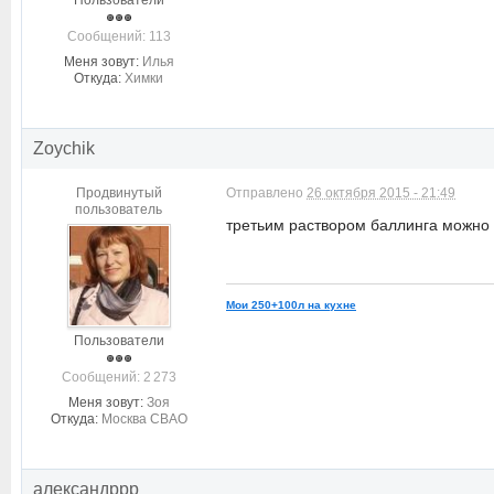
Пользователи
Cообщений: 113
Меня зовут:
Илья
Откуда:
Химки
Zoychik
Продвинутый
Отправлено
26 октября 2015 - 21:49
пользователь
третьим раствором баллинга можно
Мои 250+100л на кухне
Пользователи
Cообщений: 2 273
Меня зовут:
Зоя
Откуда:
Москва СВАО
александррр