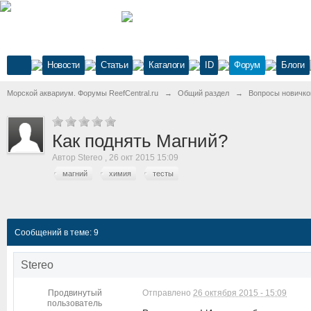
Новости
Статьи
Каталоги
ID
Форум
Блоги
Морской аквариум. Форумы ReefCentral.ru
→
Общий раздел
→
Вопросы новичко
Как поднять Магний?
Автор
Stereo
,
26 окт 2015 15:09
магний
химия
тесты
Сообщений в теме: 9
Stereo
Продвинутый
Отправлено
26 октября 2015 - 15:09
пользователь