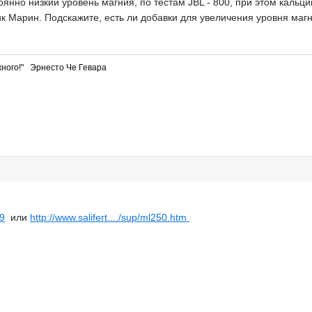
янно низкий уровень магния, по тестам JBL - 800, при этом кальци
к Марин. Подскажите, есть ли добавки для увеличения уровня маг
ного!" Эрнесто Че Гевара
89
или
http://www.salifert..../sup/ml250.htm