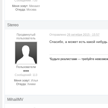
Cообщений: 735
Меня зовут:
Михаил
Откуда:
Москва
Stereo
Продвинутый
Отправлено
26 октября 2015 - 15:57
пользователь
Спасибо, а может есть какой нибуд
"Будьте реалистами — требуйте невозмож
Пользователи
Cообщений: 113
Меня зовут:
Илья
Откуда:
Химки
MihailMV