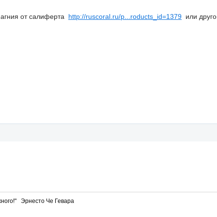
 магния от салиферта
http://ruscoral.ru/p...roducts_id=1379
или другог
ного!" Эрнесто Че Гевара