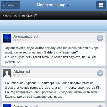
Морской аквариум. Форумы ReefCentral.ru
← Вопросы новичков
Какие тесты выбрать?
Александр 93
01 окт 2023
Здравствуйте, подскажите пожалуйста (не очень опытен в море
еще), какие тесты лучше -
Salifert или Seachem?
P.s. если уже есть такая тема не бейте пожалуйста, не нашел
почему то
Alchemist
01 окт 2023
На начальном уровне - Салиферт. На более продвинутом на
фосфаты лучше взять фотометр, а для титровальных тестов KH,
Ca, Mg приготовить свои растворы. В разделе химии есть темы
Карена, где он всё подробно расписал.
Александр 93