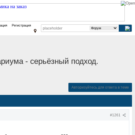
зация
Регистрация
ариума - серьёзный подход.
Авторизуйтесь для ответа в теме
#1261