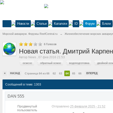
Новости
Статьи
Каталоги
ID
Форум
Блоги
Морской аквариум. Форумы ReefCentral.ru
→
Жизнеобеспечение морских аквариу
6
Голосов
Новая статья. Дмитрий Карпен
Автор
News
,
07 фев 2016 21:53
осмсос
обратный осмос
водоподготовка
двойной ос
«
НАЗАД
ВПЕРЕД
Страница 64 из 66
62
63
64
65
66
Сообщений в теме: 1303
DAN 555
Продвинутый
Отправлено
25 февраля 2025 - 21:52
пользователь