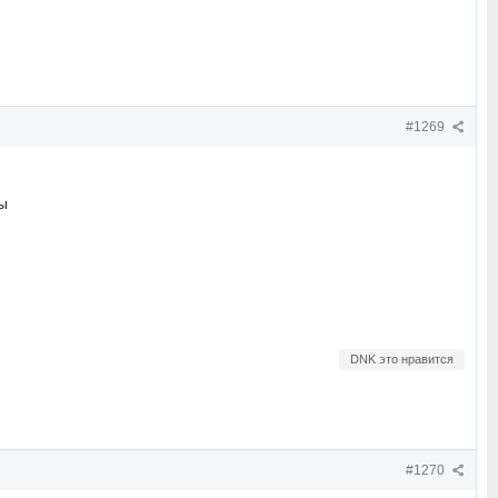
#1269
ы
DNK это нравится
#1270