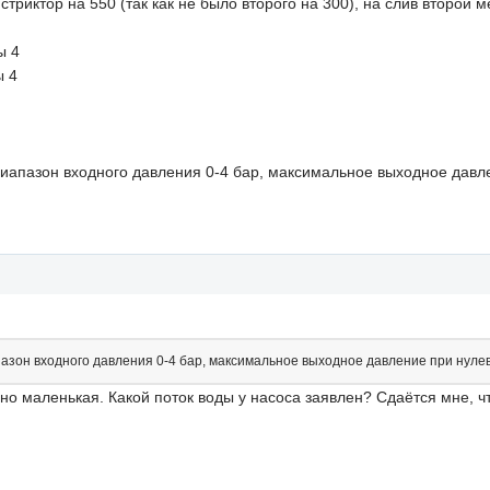
риктор на 550 (так как не было второго на 300), на слив второй 
ы 4
ы 4
 диапазон входного давления 0-4 бар, максимальное выходное давл
апазон входного давления 0-4 бар, максимальное выходное давление при нулев
но маленькая. Какой поток воды у насоса заявлен? Сдаётся мне, 