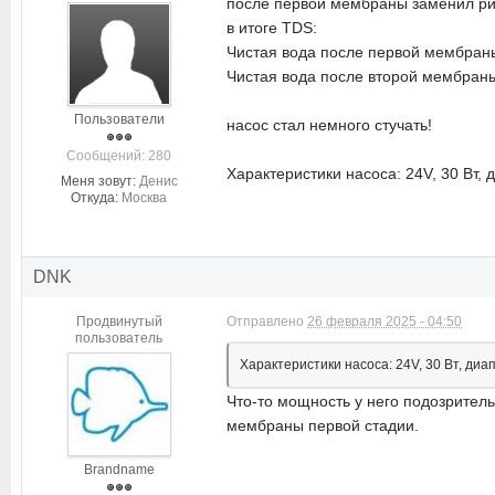
после первой мембраны заменил рист
в итоге TDS:
Чистая вода после первой мембран
Чистая вода после второй мембран
Пользователи
насос стал немного стучать!
Cообщений: 280
Характеристики насоса: 24V, 30 Вт,
Меня зовут:
Денис
Откуда:
Москва
DNK
Продвинутый
Отправлено
26 февраля 2025 - 04:50
пользователь
Характеристики насоса: 24V, 30 Вт, ди
Что-то мощность у него подозритель
мембраны первой стадии.
Brandname