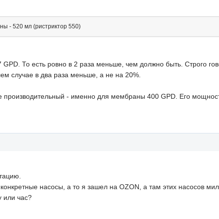
ы - 520 мл (ристриктор 550)
7 GPD. То есть ровно в 2 раза меньше, чем должно быть. Строго го
ем случае в два раза меньше, а не на 20%.
е производительный - именно для мембраны 400 GPD. Его мощность
ьтацию.
конкретные насосы, а то я зашел на OZON, а там этих насосов мил
у или час?