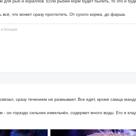
 для рыб и кораллов. Если рыбий корм будет пылить, то это и буд
 всё, что может сразу проглотить. От сухого корма, до фарша.
 и больше.
связал, сразу течением не размывает. Все едят, кроме самца манд
 - он гораздо сильнее измельчён, содержит много воды. Его я кл