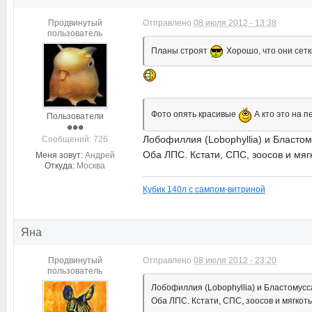
Продвинутый
Отправлено
08 июля 2012 - 13:38
пользователь
Планы строят
Хорошо, что они сетки
Фото опять красивые
А кто это на 
Пользователи
Лобофиллия (Lobophyllia) и Бластом
Cообщений: 726
Оба ЛПС. Кстати, СПС, зоосов и мяг
Меня зовут:
Андрей
Откуда:
Москва
Кубик 140л с сампом-витриной
Яна
Продвинутый
Отправлено
08 июля 2012 - 23:20
пользователь
Лобофиллия (Lobophyllia) и Бластомусса
Оба ЛПС. Кстати, СПС, зоосов и мягкот