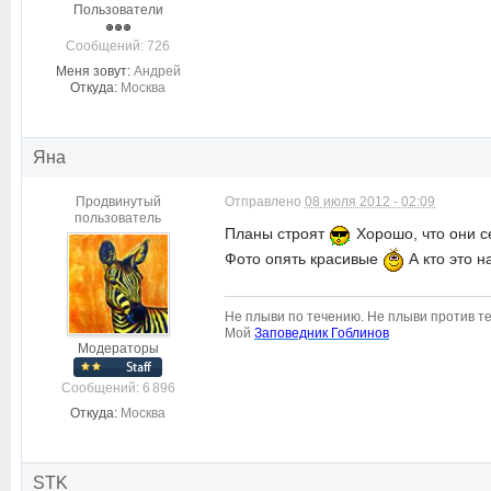
Пользователи
Cообщений: 726
Меня зовут:
Андрей
Откуда:
Москва
Яна
Продвинутый
Отправлено
08 июля 2012 - 02:09
пользователь
Планы строят
Хорошо, что они се
Фото опять красивые
А кто это н
Не плыви по течению. Не плыви против те
Мой
Заповедник Гоблинов
Модераторы
Cообщений: 6 896
Откуда:
Москва
STK