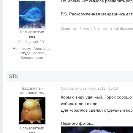
По моему нет смысла разделять корм
P.S. Раскормленная мандаринка есть
Море - это болото. Затягивает всё больше
Пользователи
Cообщений: 131
Меня зовут:
Александр
Откуда:
Москва,
Коломенская
STK
Продвинутый
Отправлено
29 июня 2012 - 15:10
пользователь
Корм с виду удачный. Горох хорошо 
избирателен в еде...
Для кораллов сделал отдельный корм
Немного фоток...
Пользователи