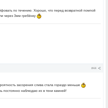
йфовать по течению. Хорошо, что перед возвратной помпой
или через 3мм гребёнку
#44
вероятность засорения слива стала гораздо меньше
рь постоянно наблюдаю их в тени камней!