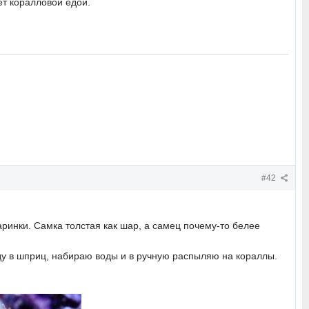
ет коралловой едой.
#42
аринки. Самка толстая как шар, а самец почему-то белее
аду в шприц, набираю воды и в ручную распыляю на кораллы.