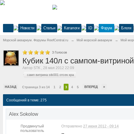
Новости
Статьи
Каталоги
ID
Форум
Блоги
Морской аквариум. Форумы ReefCentral.ru
→
Мой морской аквариум
→
Мой мор
3
Голосов
Кубик 140л с сампом-витриной
Автор
STK
,
28 мая 2012 22:09
самп витрина stk001 отсек кра
НАЗАД
ВПЕРЕД
»
Страница 3 из 14
1
2
3
4
5
Сообщений в теме: 275
Alex Sokolow
Продвинутый
Отправлено
27 июня 2012 - 09:14
пользователь