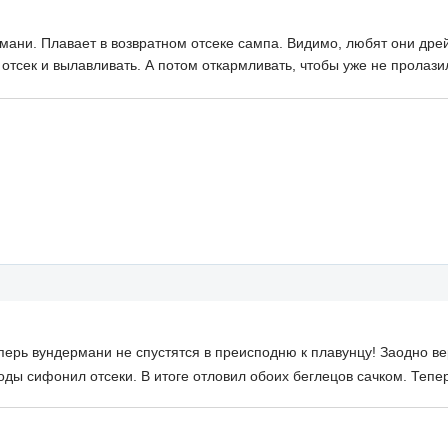
мани. Плавает в возвратном отсеке сампа. Видимо, любят они дре
ь отсек и вылавливать. А потом откармливать, чтобы уже не пролаз
еперь вундермани не спустятся в преисподню к плавунцу! Заодно 
оды сифонил отсеки. В итоге отловил обоих беглецов сачком. Тепе