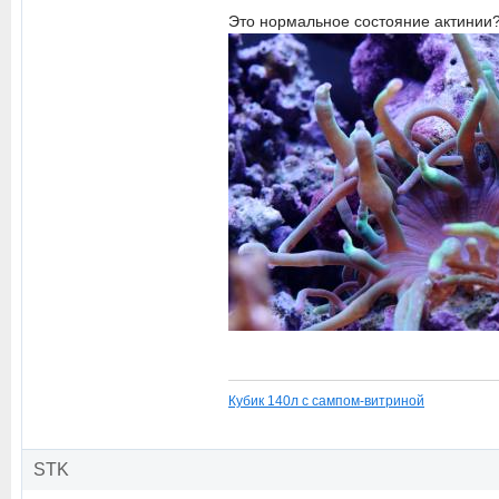
Это нормальное состояние актинии
Кубик 140л с сампом-витриной
STK