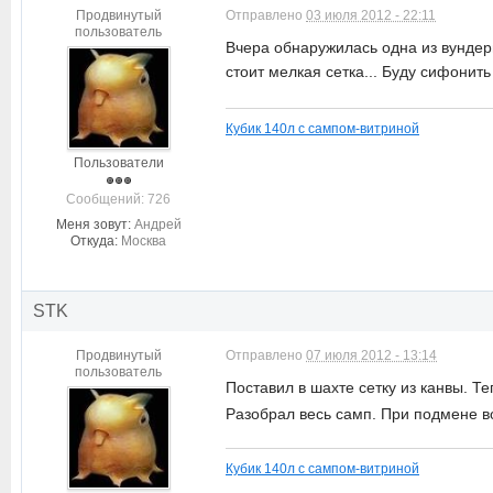
Продвинутый
Отправлено
03 июля 2012 - 22:11
пользователь
Вчера обнаружилась одна из вундер
стоит мелкая сетка... Буду сифонит
Кубик 140л с сампом-витриной
Пользователи
Cообщений: 726
Меня зовут:
Андрей
Откуда:
Москва
STK
Продвинутый
Отправлено
07 июля 2012 - 13:14
пользователь
Поставил в шахте сетку из канвы. Т
Разобрал весь самп. При подмене в
Кубик 140л с сампом-витриной