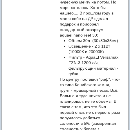
чудесную мечту на потом. Но
моря хотелось. Хотя бы
нашего.... В прошлом году в
мае я себе на ДР сделал
подарок и приобрел
стандартный аквариум
aquael nano reef 30:
Объем 30л. (30х30х35см)
Освещение - 2 х 11Вт
(10000К и 20000К)
Фильтр - AquaEl Versamax
FZN-3 1200 л/ч,
фильтрующий материал -
губка
По центру поставил "риф", что-
то типа Кенийского камня,
грунт - мраморный песок. Всё.
Больше я туда ничего и не
планировал, не те объемы. В
связи с тем, что это был
первый опыт, не с первого раза
получилось добиться
солености в 5‰ (замеренная
соленость у берега г.