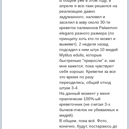
В общем уже в этом году, в
апреле я все-таки решился на
реализацию давно
задуманного, наловил и
заселил в акву около 30-ти
креветок палемонов Palaemon
elegans разного размера (по
принципу хоть кто-то может и
выживет). 2 недели назад
подсадил к ним штук 10 мидий
Mytilus edulis, которые
быстренько "приросли" и, как
мне кажется, пока чувствуют
себя хорошо. Креветки за все
это время по разу
переоделись, общий отход
штуки 3-4.
На данный момент у меня
практически 100%-ый
креветочник (не считая 3-х
бычков-пчелок не убиваемых и
мидий).
В общем, пока всё. Фото,
конечно, будут, постараюсь до