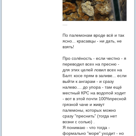
....
По палемонам вроде всё и так
ясно... красавцы - ни дать, не
взять!
Про солёность - если честно - я
переводил всех на пресню -
для этих целей ловил всех на
Балт. косе прям в заливе... если
выйти к ангарам - и сразу
налево.... до упора - там ещё
местный КРС на водопой ходит
- вот в этой почти 100%пресной
грязной чаче и живут
палемоны, которых можно
сразу "преснить" (тогда нет
возни с солью) .
Я понимаю - что тогда -
формально "море" уходит - но