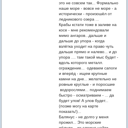
это не совсем так... Формально
наше море - вовсе не море - а
исторически - произошёл от
ледникового озера ...
Крабы кстати тоже в заливе на
косе - мне рекомендовали
мимо ангаров...дальше и
дальше до упора - когда
взлётка уходит на право чуть
дальше прямо и налево... и до
упора .... там такой мыс будет -
вдоль которого металл.
ограждение... одеваем сапоги
и вперёд - ищем крупные
камни на дне... желательно не
ровные круглые - и поросшие
водорослями... поднимаем
быстро - осматриваем - ... да
будет улов! А улов будет...
(позже могу на карте
показать!)...
Балянус - не долго у меня
прожил... Это морские
жёлуди... их сложно найти