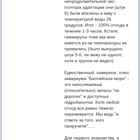
непродолжительной час-
полтора адаптации они (штук
6) были вселены в акву с
температурой воды 26
градусов. Итог - 100% отхода в
течение 1-3 часов. Кстати,
гаммарусы тоже как мне
кажется из-за температуры не
прижились (было выпущено
штук 5-6, не вижу ни одного,
хотя и трупов не видел).
Единственный, наверное, плюс
аквариума "Балтийское море" -
это неиссякаемые
(относительно) запасы "не
дорогих" и доступных
гидробионтов. Хотя любой
отход все равно тяжело
переживается. Мы ведь "в
ответе за того, кого
приручили"......
Для первого знакомства, я