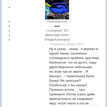
Пользователи
Cообщений: 327
Меня зовут:
Anton
Откуда:
Kaliningrad
Отправлено Вчера, 09:57
Ну и сразу... скажу...я держал в
одной банке: палемона,
голландского крабика, кругляка,
балянусов - но не долго, пару
двухстворчатых небольших ...
не знаю как их звали... И
мангры....! прикольная была
банка! Не пресная!!!
Особенная я бы сказал!
Палемон кстати ... при
примерно 10ппм очень даже
замечательно не скидывает
икру, носит маля и после