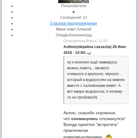
Пользователи
Cообщений: 12
0 баллов предупреждения
Меня зовут:
Алексей
Откуда:
Калининград
Отправлено Вчера, 13:47
Anthonydepalma сказал(а) 28 Июн
2016 - 10:05:
ну и конечно ещё гаммаруса
можно ловить... мелкого
пляжного и крупного, чёрного ...
который в водорослях на камнях
вместе с палемонами живёт. А
вот макро-водоросли, я почему-
то не пробовал\\(
Антон, спасибо огромное,
что
откликнулись
откликнулся!
Всегда приятно "встретить"
практически
единомышленника