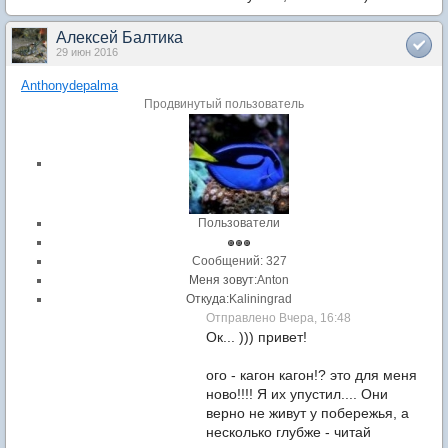
Алексей Балтика
29 июн 2016
Anthonydepalma
Продвинутый пользователь
Пользователи
Cообщений: 327
Меня зовут:
Anton
Откуда:
Kaliningrad
Отправлено Вчера, 16:48
Ок... ))) привет!
ого - кагон кагон!? это для меня
ново!!!! Я их упустил.... Они
верно не живут у побережья, а
несколько глубже - читай