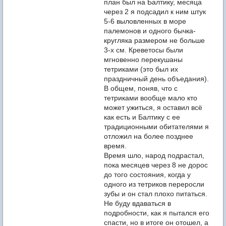
план был на Балтику, месяца
через 2 я подсадил к ним штук
5-6 выловленных в море
палемонов и одного бычка-
кругляка размером не больше
3-х см. Креветосы были
мгновенно перекушаны
тетриками (это был их
праздничный день объедания).
В общем, поняв, что с
тетриками вообще мало кто
может ужиться, я оставил всё
как есть и Балтику с ее
традиционными обитателями я
отложил на более позднее
время.
Время шло, народ подрастал,
пока месяцев через 8 не дорос
до того состояния, когда у
одного из тетриков переросли
зубы и он стал плохо питаться.
Не буду вдаваться в
подробности, как я пытался его
спасти, но в итоге он отошел, а