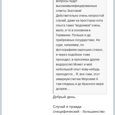
вопросы будут
высококвалифицированные
ответы Знатоков!
Действительно очень непростой
случай, даже на просторах нэта
опыта таких "водоемов" очень
мало, и те в основном в
Германии. Польше и др.
прибрежных государствах. Но
судя, например, по
фотографиям заросших стекол,
я через подобное тоже
проходил, в пресняках другие
водоросли) Может и моё
небольшой опыт кому-нибудь
пригодится... Я, все-таки, этот
аквариум считаю Морским! А
там глядишь и до Красного моря
дозрею....
Добрый день,
Случай и правда
специфический - большинство