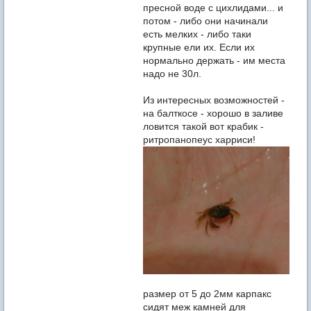
пресной воде с цихлидами... и
потом - либо они начинали
есть мелких - либо таки
крупные ели их. Если их
нормально держать - им места
надо не 30л.
Из интересных возможностей -
на балткосе - хорошо в заливе
ловится такой вот крабик -
ритропанопеус харриси!
размер от 5 до 2мм карпакс
сидят меж камней для