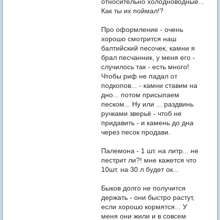
относительно холодноводные...
Как ты их поймал!?
Про оформление - очень
хорошо смотрится наш
балтийский песочек, камни я
брал песчанник, у меня его -
случилось так - есть много!
Чтобы риф не падал от
подкопов... - камни ставим на
дно... потом присыпаем
песком... Ну или ... раздвинь
ручками зверьё - чтоб не
придавить - и камень до дна
через песок продави.
Палемона - 1 шт. на литр... не
пестрит ли?! мне кажется что
10шт. на 30 л будет ок...
Быков долго не получится
держать - они быстро растут,
если хорошо кормятся... У
меня они жили и в совсем