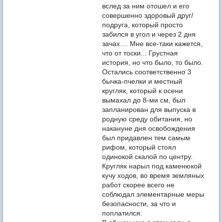
вслед за ним отошел и его
совершенно здоровый друг/
подруга, который просто
забился в угол и через 2 дня
зачах.... Мне все-таки кажется,
что от тоски... Грустная
история, но что было, то было.
Остались соответственно 3
бычка-пчелки и местный
кругляк, который к осени
вымахал до 8-ми см, был
запланирован для выпуска в
родную среду обитания, но
накануне дня освобождения
был придавлен тем самым
рифом, который стоял
одинокой скалой по центру.
Кругляк нарыл под каменюкой
кучу ходов, во время земляных
работ скорее всего не
соблюдал элементарные меры
безопасности, за что и
поплатился.