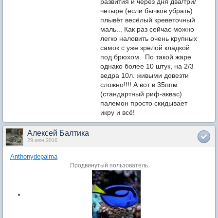
развития и через дня два/три/
четыре (если бычков убрать)
плывёт весёлый креветочный
маль... Как раз сейчас можно
легко наловить очень крупных
самок с уже зрелой кладкой
под брюхом. По такой жаре
однако более 10 штук, на 2/3
ведра 10л. живыми довезти
сложно!!!! А вот в 35ппм
(стандартный риф-аквас)
палемон просто скидывает
икру и всё!
Алексей Балтика
29 июн 2016
Anthonydepalma
Продвинутый пользователь