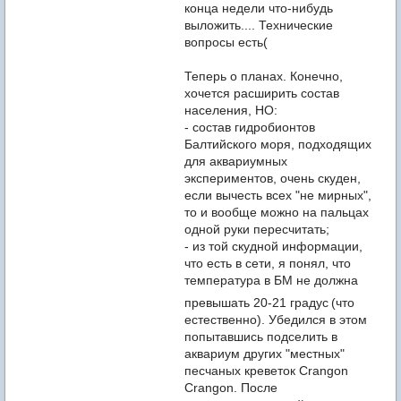
конца недели что-нибудь
выложить.... Технические
вопросы есть(
Теперь о планах. Конечно,
хочется расширить состав
населения, НО:
- состав гидробионтов
Балтийского моря, подходящих
для аквариумных
экспериментов, очень скуден,
если вычесть всех "не мирных",
то и вообще можно на пальцах
одной руки пересчитать;
- из той скудной информации,
что есть в сети, я понял, что
температура в БМ не должна
превышать 20-21 градус
(что
естественно). Убедился в этом
попытавшись подселить в
аквариум других "местных"
песчаных креветок Crangon
Crangon. После