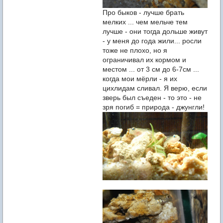
Про быков - лучше брать
мелких ... чем мельче тем
лучше - они тогда дольше живут
- у меня до года жили... росли
тоже не плохо, но я
ограничивал их кормом и
местом ... от 3 см до 6-7см ...
когда мои мёрли - я их
цихлидам сливал. Я верю, если
зверь был съеден - то это - не
зря погиб = природа - джунгли!