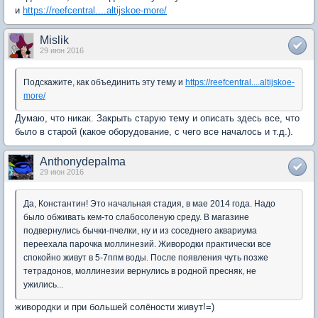
и
https://reefcentral....altijskoe-more/
Mislik
29 июн 2016
Подскажите, как объединить эту тему и
https://reefcentral....altijskoe-
more/
Думаю, что никак. Закрыть старую тему и описать здесь все, что
было в старой (какое оборудование, с чего все началось и т.д.).
Anthonydepalma
29 июн 2016
Да, Константин! Это начальная стадия, в мае 2014 года. Надо
было обживать кем-то слабосоленую среду. В магазине
подвернулись бычки-пчелки, ну и из соседнего аквариума
переехала парочка моллинезий. Живородки практически все
спокойно живут в 5-7ппм воды. После появления чуть позже
тетрадонов, моллинезии вернулись в родной пресняк, не
ужились...
живородки и при большей солёности живут!=)