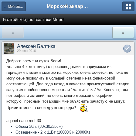
Морской аквариум. Форумы ReefCentral.ru
← Мой маленький морской аквариум
Балтийское, но все-таки Море!
«
»
Алексей Балтика
29 июн 2016
Доброго времени суток Всем!
Больше 4-х лет живу) с пресноводными аквариумами и с
горящими глазами смотрю на морские, очень хочется, но пока не
могу себе позволить в большей степени из-за финансовой
составляющей. Два года назад в качестве промежуточной стадии
запустил слабосоленое море а-ля "Балтика" 5-7 ‰. Конечно, там
нет рифов и актиний, но очень много морской специфики,
которую "пресные" товарищи мне объяснить зачастую не могут.
Примите меня в свои дружные ряды?
aquael nano reef 30:
Объем 30л. (30х30х35см)
Освещение - 2 х 11Вт (10000К и 20000К)