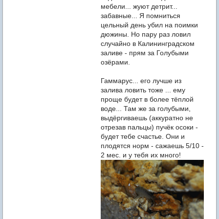
мебели... жуют детрит...
забавные... Я помниться
цельный день убил на поимки
дюжины. Но пару раз ловил
случайно в Калининградском
заливе - прям за Голубыми
озёрами.
Гаммарус... его лучше из
залива ловить тоже ... ему
проще будет в более тёплой
воде... Там же за голубыми,
выдёргиваешь (аккуратно не
отрезав пальцы) пучёк осоки -
будет тебе счастье. Они и
плодятся норм - сажаешь 5/10 -
2 мес. и у тебя их много!