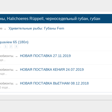
ны, Halichoeres Rüppell, черноседельный губан, губан
Удивительные рыбы: Губаны Fem
ие
→
Aquaview 65 (180л)
.
1
2
3
НОВАЯ ПОСТАВКА 27.11.2019
робионты.
→
ще...
НОВАЯ ПОСТАВКА КЕНИЯ 24.07.2019
робионты.
→
еще...
НОВАЯ ПОСТАВКА ВЬЕТНАМ 08.12.2018
робионты.
→
5 еще...