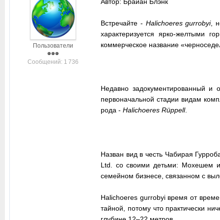
Автор: Брайан Блэнк
Встречайте -
Halichoeres gurrobyi
, 
характеризуется ярко-желтыми го
коммерческое название «черноседе
Пользователи
Cообщений: 1 736
Недавно задокументированный и 
первоначальной стадии видам компл
рода -
Halichoeres Rüppell
.
Назван вид в честь Чабирая Гурроб
Ltd. со своими детьми: Мохешем 
семейном бизнесе, связанном с выл
Halichoeres gurrobyi время от вре
тайной, потому что практически ни
глубине 12–22 метров.