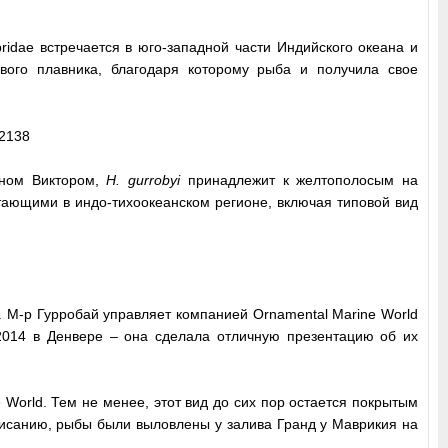
ridae встречается в юго-западной части Индийского океана и
вого плавника, благодаря которому рыба и получила свое
ом Виктором,
H. gurrobyi
принадлежит к желтополосым на
тающими в индо-тихоокеанском регионе, включая типовой вид
. М-р Гурробай управляет компанией Ornamental Marine World
014 в Денвере – она сделала отличную презентацию об их
 World. Тем не менее, этот вид до сих пор остается покрытым
описанию, рыбы были выловлены у залива Гранд у Маврикия на