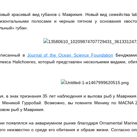
новый красивый вид губанов с Маврикия. Новый вид семейства lab
ризонтальными полосами и черным пятном у основания хвосто
льный» губан.
описанный в
Journal of the Ocean Science Foundation
Бенджамин
екса Halichoeres, который представлен несколькими видами, оби
ая, в знак признания 35 лет наблюдения и вылова рыб у Маврикия
и Меникой Гурробай. Возможно, вы помните Менику по MACNA 2
овом рыб у Маврикия.
мени появлялся на аквариумном рынке благодаря Ornamental Marine
чего неизвестно о среде его обитания и образе жизни. Согласно 