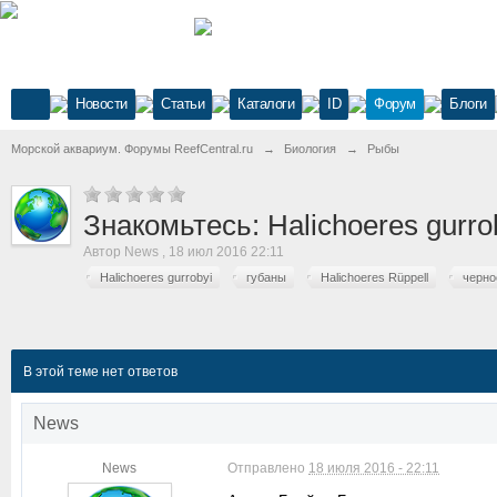
Новости
Статьи
Каталоги
ID
Форум
Блоги
Морской аквариум. Форумы ReefCentral.ru
→
Биология
→
Рыбы
Знакомьтесь: Halichoeres gurr
Автор
News
,
18 июл 2016 22:11
Halichoeres gurrobyi
губаны
Halichoeres Rüppell
черно
В этой теме нет ответов
News
News
Отправлено
18 июля 2016 - 22:11