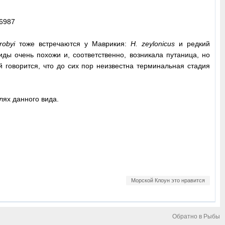
robyi
тоже встречаются у Маврикия:
H. zeylonicus
и редкий
иды очень похожи и, соответственно, возникала путаница, но
 говорится, что до сих пор неизвестна терминальная стадия
лях данного вида.
Морской Клоун это нравится
Обратно в Рыбы