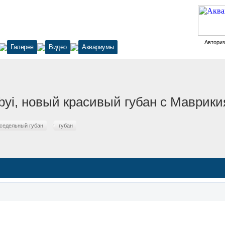
Автори
Галерея
Видео
Аквариумы
obyi, новый красивый губан с Маврики
седельный губан
губан