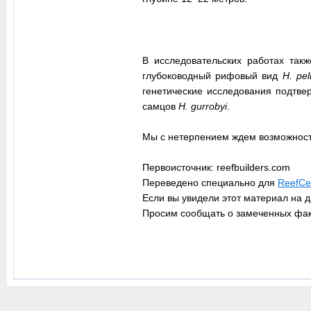
В исследовательских работах так
глубоководный рифовый вид
H. peli
генетические исследования подтвер
самцов
H. gurrobyi
.
Мы с нетерпением ждем возможности
Первоисточник: reefbuilders.com
Переведено специально для
ReefCen
Если вы увидели этот материал на д
Просим сообщать о замеченных фа