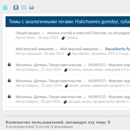
Темы с аналогичными тегами: Halichoeres gurrobyi, губа
Общий раздел
→
Анонсы статей и новостей Портала, их обсужден
Автор News ,
30 мар 2023
Губаны
Aquatlantis 
Мой морской аквариум
→
Мой морской аквариум
→
Автор aquanavt ,
09 мая 2021
Aquatlantis
,
Aquaview
,
SPS
и 3 еще..
Магазины, Дилеры, Представительства
→
КАЛИПСО - Морские гид
Автор Kalipso ,
27 ноя 2019
японец
,
хирург
,
море
,
аквариум
и 6 е
Магазины, Дилеры, Представительства
→
КАЛИПСО - Морские гид
Автор Kalipso ,
25 июл 2019
кения
,
рыбки
,
аквариум
,
продам
и 3 
Магазины, Дилеры, Представительства
→
КАЛИПСО - Морские гид
Автор Kalipso ,
09 дек 2018
продам
,
рыба
,
продам рыбу
,
куплю
и 
Количество пользователей, читающих эту тему: 0
0 пользователей, 0 гостей, 0 анонимных