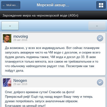
Морской аквариум. Форумы ReefCentral.ru
← Мой морской аквариум
Зарождение мира на черноморской воде (400л)
«
»
movoleg
29 авг 2018
Да возможно, у всех все индивидуально. Вот сейчас планируем
запускать аквариум чисто на ЧМ воде с досолом, и скорее всего
будем делать подмены также, ЧМ вода и досол до 33. В акве
планируется только мягкота, все самое не требовательное и то
что обычному наблюдателю радует глаз. Посмотрим как там
пойдут дела.
Neogen
29 авг 2018
Олег, доброго времени суток! Спасибо за фото!
Прекрасный риф! Ещё год назад видел Вашу тему и теперь
думаю попробовать запуск аналогичным образом.
Благодарю за ценный опыт!