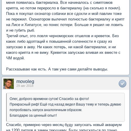
меня появилась бактериалка. Все начиналось с симптомов
крипта, но потом переросло в бактериалку (на сколько я понял).
Пока я покупал охонатор собачки все сдохли и мой павлин тоже
не пережил. Озонатором вылечил полностью бактериалку и крипт
на Лисе и Хипатусе, но понес потери. Больше я решил не ловить
и не губить рыб.
Третий опыт, это ловля черноморских отшелов и креветок. Без
каких либо адоптаций к повышенной соленности я сразу из
запускаю в акву. Ни каких потерь, ни какой бактериалки, и ни
какого крипта я не вижу. Креветок запускаю вливая их вместе с
ЧМ водой.
Рассказываю как есть. А там уже сами делайте выводы.
movoleg
29 авг 2018
Олег, доброго времени суток! Спасибо за фото!
Прекрасный риф! Ещё год назад видел Вашу тему и теперь думаю
попробовать запуск аналогичным образом.
Благодарю за ценный опыт!
Спасибо, примерно через месяц буду запускать новый аквариум
на 1200 литров в замен текущему. Буду запускаться по точно