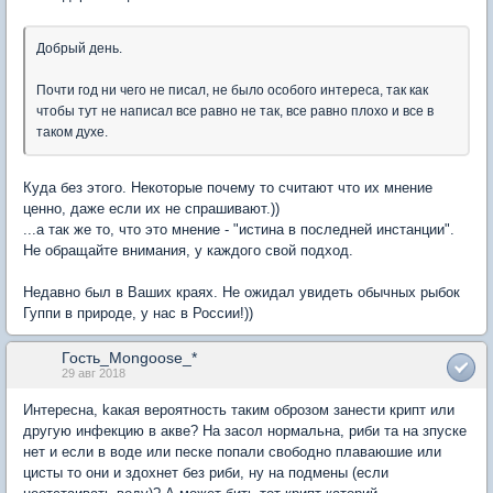
Добрый день.
Почти год ни чего не писал, не было особого интереса, так как
чтобы тут не написал все равно не так, все равно плохо и все в
таком духе.
Куда без этого. Некоторые почему то считают что их мнение
ценно, даже если их не спрашивают.))
...а так же то, что это мнение - "истина в последней инстанции".
Не обращайте внимания, у каждого свой подход.
Недавно был в Ваших краях. Не ожидал увидеть обычных рыбок
Гуппи в природе, у нас в России!))
Гость_Mongoose_*
29 авг 2018
Интересна, kакая вероятность таким оброзом занести крипт или
другую инфекцию в акве? На засол нормальна, риби та на зпуске
нет и если в воде или песке попали свободно плаваюшие или
цисты то они и здохнет без риби, ну на подмены (если