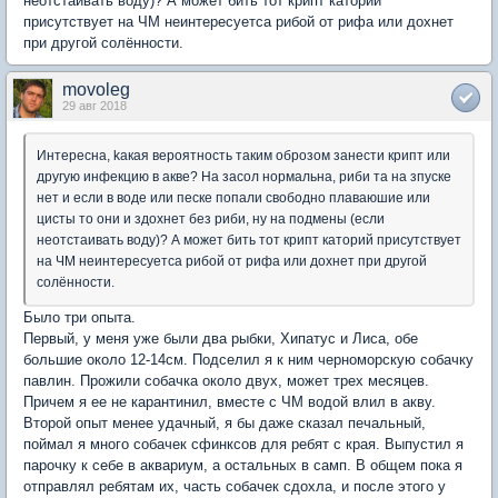
неотстаивать воду)? А может бить тот крипт каторий
присутствует на ЧМ неинтересуетса рибой от рифа или дохнет
при другой солённости.
movoleg
29 авг 2018
Интересна, kакая вероятность таким оброзом занести крипт или
другую инфекцию в акве? На засол нормальна, риби та на зпуске
нет и если в воде или песке попали свободно плаваюшие или
цисты то они и здохнет без риби, ну на подмены (если
неотстаивать воду)? А может бить тот крипт каторий присутствует
на ЧМ неинтересуетса рибой от рифа или дохнет при другой
солённости.
Было три опыта.
Первый, у меня уже были два рыбки, Хипатус и Лиса, обе
большие около 12-14см. Подселил я к ним черноморскую собачку
павлин. Прожили собачка около двух, может трех месяцев.
Причем я ее не карантинил, вместе с ЧМ водой влил в акву.
Второй опыт менее удачный, я бы даже сказал печальный,
поймал я много собачек сфинксов для ребят с края. Выпустил я
парочку к себе в аквариум, а остальных в самп. В общем пока я
отправлял ребятам их, часть собачек сдохла, и после этого у