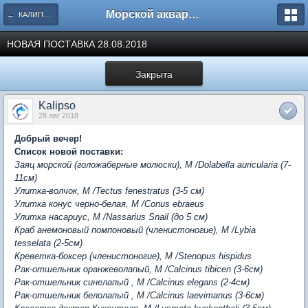
Морской аквариум. Форумы ReefCentral.ru
← КАЛИПСО - Морские гидробионты.
НОВАЯ ПОСТАВКА 28.08.2018
Закрыта
Kalipso
28 авг 2018
Добрый вечер!
Список новой поставки:
Заяц морской (голожаберные молюски), M /Dolabella auricularia (7-
11см)
Улитка-волчок, M /Tectus fenestratus (3-5 см)
Улитка конус черно-белая, M /Conus ebraeus
Улитка насариус, M /Nassarius Snail (до 5 см)
Краб анемоновый помпоновый (членистоногие), М /Lybia
tesselata (2-5см)
Креветка-боксер (членистоногие), М /Stenopus hispidus
Рак-отшельник оранжеволапый, М /Calcinus tibicen (3-6см)
Рак-отшельник синелапый , М /Calcinus elegans (2-4см)
Рак-отшельник белолапый , М /Calcinus laevimanus (3-6см)