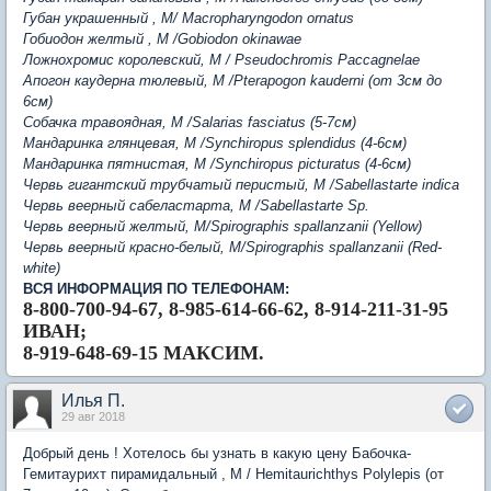
Губан украшенный , М/ Macropharyngodon ornatus
Гобиодон желтый , M /Gobiodon okinawae
Ложнохромис королевский, М / Pseudochromis Paccagnelae
Апогон каудерна тюлевый, M /Pterapogon kauderni (от 3см до
6см)
Собачка травоядная, M /Salarias fasciatus (5-7см)
Мандаринка глянцевая, M /Synchiropus splendidus (4-6см)
Мандаринка пятнистая, M /Synchiropus picturatus (4-6см)
Червь гигантский трубчатый перистый, M /Sabellastarte indica
Червь веерный сабеластарта, M /Sabellastarte Sp.
Червь веерный желтый, М/Spirographis spallanzanii (Yellow)
Червь веерный красно-белый, М/Spirographis spallanzanii (Red-
white)
ВСЯ ИНФОРМАЦИЯ ПО ТЕЛЕФОНАМ:
8-800-700-94-67, 8-985-614-66-62, 8-914-211-31-95
ИВАН;
8-919-648-69-15 МАКСИМ.
Илья П.
29 авг 2018
Добрый день ! Хотелось бы узнать в какую цену Бабочка-
Гемитаурихт пирамидальный , М / Hemitaurichthys Polylepis (от