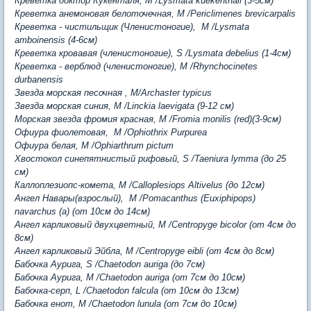
Креветка доктор Кукенталя, M /Lysmata kuekenthali (3-5см)
Креветка анемоновая белоточечная, М /Periclimenes brevicarpalis
Креветка - чистильщик (Членистоногие), М /Lysmata
amboinensis (4-6см)
Креветка кровавая (членистоногие), S /Lysmata debelius (1-4см)
Креветка - верблюд (членистоногие), М /Rhynchocinetes
durbanensis
Звезда морская песочная , М/Archaster typicus
Звезда морская синия, М /Linckia laevigata (9-12 см)
Морская звезда фромия красная, М /Fromia monilis (red)(3-9см)
Офиура фиолетовая, М /Ophiothrix Purpurea
Офиура белая, М /Ophiarthrum pictum
Хвостокол синепятнистый рифовый, S /Taeniura lymma (до 25
см)
Каллоплезиопс-комета, M /Calloplesiops Altivelus (до 12см)
Ангел Навары(взрослый), M /Pomacanthus (Euxiphipops)
navarchus (a) (от 10см до 14см)
Ангел карликовый двухцветный, M /Centropyge bicolor (от 4см до
8см)
Ангел карликовый Эйбла, М /Centropyge eibli (от 4см до 8см)
Бабочка Аурига, S /Chaetodon auriga (до 7см)
Бабочка Аурига, M /Chaetodon auriga (от 7см до 10см)
Бабочка-серп, L /Chaetodon falcula (от 10см до 13см)
Бабочка енот, M /Chaetodon lunula (от 7см до 10см)