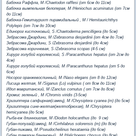
Бабочка Раффла, M /Chaetodon rafflesi (от 6см до 11см)
Бабочка вымпельная белоперая, М /Heniochus acuminatus (от 7см
до 11см)
Бабочка-Гемитаурихт пирамидальный , М / Hemitaurichthys
Polylepis (от 7см до 10см)
Единорог кисточковый, S /Chaetoderma pencilligera (до 5см)
Зебрасома Джардини, M /Zebrasoma desjardinii (от 4см до 7см)
Зебрасома Джардини, S /Zebrasoma desjardinii (до 4см)
Зебрасома коричневая, S /Zebrasoma scopas (4-5 см)
Хирург голубой королевский, S /Paracanthurus hepatus (от 2см до
4см)
Хирург голубой королевский, M /Paracanthurus hepatus (от 5 до
6см)
Носорог оранжевоспинный, M /Naso elegans (от 8 до 12см)
Лисица желтая, М /Siganus (Lo) vulpinus ( от 8см до 11см)
Идол мавританский, M /Zanclus cornutus ( от 7см до 8см)
Хромис зеленый , M /Chromis viridis (3-5см)
Хризиптера сапфирная(самец), M /Chrysiptera cyanea (m) (до 5см)
Хризиптера сине-желтая(желтобрюхая), M /Chrysiptera
hemicyanea (до 5см)
Рыба-еж длинноиглая, M /Diodon holocanthus (до 9 см)
Губан-попугай(самец), M /Cirrhilabrus solorensis (m) (до 8см)
Губан-пижама, M /Pseudocheilinus hexataenia (до 6см)
Губан тамарин банановый , M /Halichoeres chrysus (до 8см)