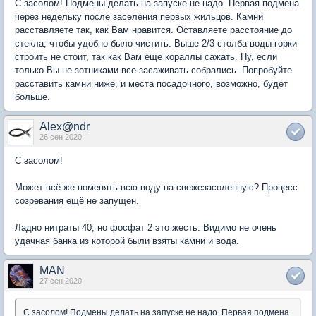
С засолом! Подмены делать на запуске не надо. Первая подмена
через недельку после заселения первых жильцов. Камни
расставляете так, как Вам нравится. Оставляете расстояние до
стекла, чтобы удобно было чистить. Выше 2/3 столба воды горки
строить не стоит, так как Вам еще кораллы сажать. Ну, если
только Вы не зотниками все засаживать собрались. Попробуйте
расставить камни ниже, и места посадочного, возможно, будет
больше.
Alex@ndr
26 сен 2020
С засолом!
Может всё же поменять всю воду на свежезасоленную? Процесс
созревания ещё не запущен.
Ладно нитраты 40, но фосфат 2 это жесть. Видимо не очень
удачная банка из которой были взяты камни и вода.
MAN
27 сен 2020
С засолом! Подмены делать на запуске не надо. Первая подмена