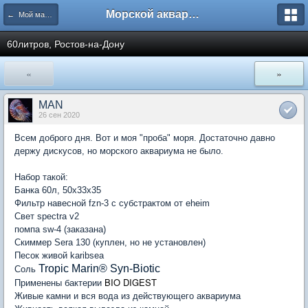
Морской аквариум. Форумы ReefCentral.ru
← Мой маленький морской аквариум
60литров, Ростов-на-Дону
«
»
MAN
26 сен 2020
Всем доброго дня. Вот и моя "проба" моря. Достаточно давно
держу дискусов, но морского аквариума не было.
Набор такой:
Банка 60л, 50х33х35
Фильтр навесной fzn-3 c субстрактом от eheim
Свет spectra v2
помпа sw-4 (заказана)
Скиммер Sera 130 (куплен, но не установлен)
Песок живой karibsea
Tropic Marin® Syn-Biotic
Соль
BIO DIGEST
Применены бактерии
Живые камни и вся вода из действующего аквариума