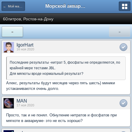
Морской аквариум. Форумы ReefCentral.ru
← Мой маленький морской аквариум
60литров, Ростов-на-Дону
«
»
IgorHart
16 ноя 2020
Последние результаты -нитрат 5, фосфаты не определяются, по
крайней мере тестами JBL.
Для мягкоты вроде нормальный результат?
Алекс, результаты будут месяцев через пять шесть) миники
устаканиваются очень долго.
MAN
17 ноя 2020
Просто, так и не понял. Обнуление нитратов и фосфатов при
мягкоте в аквариуме- это не есть хорошо?