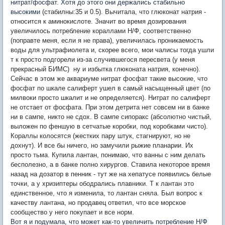
нитрат/фосфат. Хотя до этого они держались стабильно
высокими (
стабилны:35 и 0.5). Вычитала, что глюконат натрия -
относится к аминокислоте. Значит во время дозирования
увеличилось потребление кораллами Н/Ф, соответственно
(поправте меня, если я не права), увеличилась проникаемость
воды для ультрафиолета и, скорее всего, мои чалисы тогда ушли
т к просто подгорели из-за случившегося пересвета (у меня
прекрасный БИМС) ну и избытка глюконата натрия, конечно).
Сейчас в этом же аквариуме нитрат фосфат такие высокие, что
фосфат по шкале салиферт ушел в самый насыщенный цвет (по
милвоки просто шкалит и не определяется). Нитрат по салиферт
не отстает от фосфата. При этом детрита нет совсем ни в банке
ни в сампе, никто не сдох. В сампе сипоракс (абсолютно чистый,
выложен по феншую в сетчатые коробки, под коробками чисто).
Кораллы колосятся (жестких пару штук, стагнируют, но не
дохнут). И все бы ничего, но замучили рыжие планарии. Их
просто тьма. Купила лантан, понимаю, что ванны с ним делать
бесполезно, а в банке полно хирургов. Ставила некоторое время
назад на дозатор в пенник - тут же на хепатусе появились белые
точки, а у хризиптеры ободрались плавники. Т к лантан это
единственное, что я изменила, то лантан сняла. Был вопрос к
качеству лантана, но продавец ответил, что все морское
сообщество у него покупает и все норм.
Вот я и подумала, что может как-то увеличить потребление Н/Ф