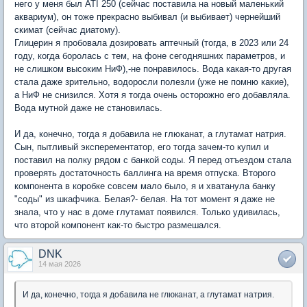
него у меня был ATI 250 (сейчас поставила на новый маленький
аквариум), он тоже прекрасно выбивал (и выбивает) чернейший
скимат (сейчас диатому).
Глицерин я пробовала дозировать аптечный (тогда, в 2023 или 24
году, когда боролась с тем, на фоне сегодняшних параметров, и
не слишком высоким НиФ),-не понравилось. Вода какая-то другая
стала даже зрительно, водоросли полезли (уже не помню какие),
а НиФ не снизился. Хотя я тогда очень осторожно его добавляла.
Вода мутной даже не становилась.
И да, конечно, тогда я добавила не глюканат, а глутамат натрия.
Сын, пытливый эксперементатор, его тогда зачем-то купил и
поставил на полку рядом с банкой соды. Я перед отъездом стала
проверять достаточность баллинга на время отпуска. Второго
компонента в коробке совсем мало было, я и хватанула банку
"соды" из шкафчика. Белая?- белая. На тот момент я даже не
знала, что у нас в доме глутамат появился. Только удивилась,
что второй компонент как-то быстро размешался.
DNK
14 мая 2026
И да, конечно, тогда я добавила не глюканат, а глутамат натрия.