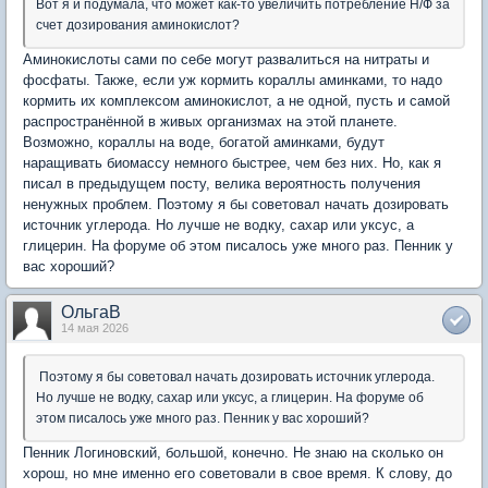
Вот я и подумала, что может как-то увеличить потребление Н/Ф за
счет дозирования аминокислот?
Аминокислоты сами по себе могут развалиться на нитраты и
фосфаты. Также, если уж кормить кораллы аминками, то надо
кормить их комплексом аминокислот, а не одной, пусть и самой
распространённой в живых организмах на этой планете.
Возможно, кораллы на воде, богатой аминками, будут
наращивать биомассу немного быстрее, чем без них. Но, как я
писал в предыдущем посту, велика вероятность получения
ненужных проблем. Поэтому я бы советовал начать дозировать
источник углерода. Но лучше не водку, сахар или уксус, а
глицерин. На форуме об этом писалось уже много раз. Пенник у
вас хороший?
ОльгаВ
14 мая 2026
Поэтому я бы советовал начать дозировать источник углерода.
Но лучше не водку, сахар или уксус, а глицерин. На форуме об
этом писалось уже много раз. Пенник у вас хороший?
Пенник Логиновский, большой, конечно. Не знаю на сколько он
хорош, но мне именно его советовали в свое время. К слову, до