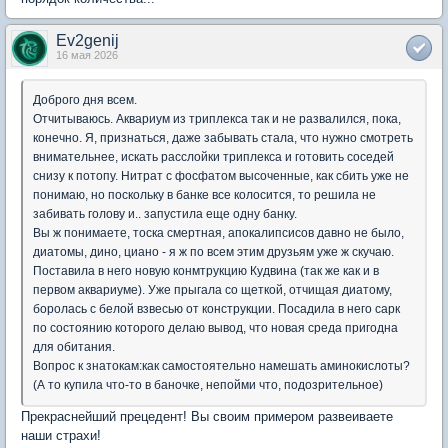
Ev2genij
16 мая 2026
Доброго дня всем.
Отчитываюсь. Аквариум из триплекса так и не развалился, пока,
конечно. Я, признаться, даже забывать стала, что нужно смотреть
внимательнее, искать расслойки триплекса и готовить соседей
снизу к потопу. Нитрат с фосфатом высоченные, как сбить уже не
понимаю, но поскольку в банке все колосится, то решила не
забивать голову и.. запустила еще одну банку.
Вы ж понимаете, тоска смертная, апокалипсисов давно не было,
диатомы, дино, циано - я ж по всем этим друзьям уже ж скучаю.
Поставила в него новую конмтрукцию Кудвина (так же как и в
первом аквариуме). Уже прыгала со щеткой, отчищая диатому,
боролась с белой взвесью от конструкции. Посадила в него сарк
по состоянию которого делаю вывод, что новая среда пригодна
для обитания.
Вопрос к знатокам:как самостоятельно намешать аминокислоты?
(А то купила что-то в баночке, непойми что, подозрительное)
Прекраснейший прецедент! Вы своим примером развеиваете
наши страхи!