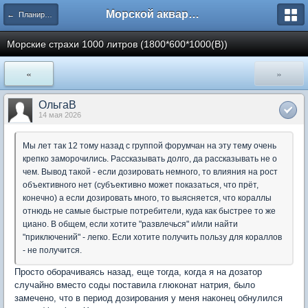
Морской аквариум. Форумы ReefCentral.ru
← Планирую морской аквариум
Морские страхи 1000 литров (1800*600*1000(В))
«
»
ОльгаВ
14 мая 2026
Мы лет так 12 тому назад с группой форумчан на эту тему очень
крепко заморочились. Рассказывать долго, да рассказывать не о
чем. Вывод такой - если дозировать немного, то влияния на рост
объективного нет (субъективно может показаться, что прёт,
конечно) а если дозировать много, то выясняется, что кораллы
отнюдь не самые быстрые потребители, куда как быстрее то же
циано. В общем, если хотите "развлечься" и/или найти
"приключений" - легко. Если хотите получить пользу для кораллов
- не получится.
Просто оборачиваясь назад, еще тогда, когда я на дозатор
случайно вместо соды поставила глюконат натрия, было
замечено, что в период дозирования у меня наконец обнулился