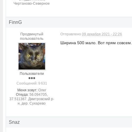
Чертаново-Северное
FinnG
Продвинутый
Отправлено
09 декабря 2021 - 22:26
пользователь
Ширина 500 мало. Вот прям совсем.
Пользователи
Cообщений: 9 631
Меня зовут:
Олег
Откуда:
56.094705,
37.511387. Дмитровский р-
н, дер. Сухарево
Snaz