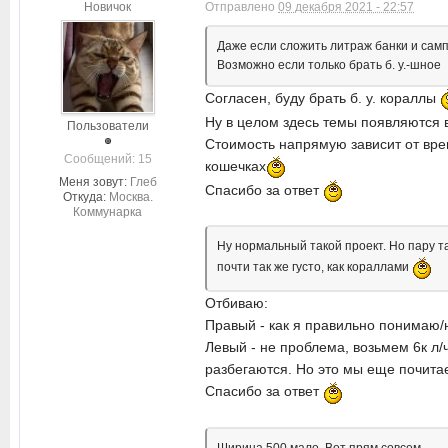
Новичок
Отправлено
09 декабря 2021 - 22:57
Даже если сложить литраж банки и самп
Возможно если только брать б. у.-шное
Согласен, буду брать б. у. кораллы
Ну в целом здесь темы появляются в
Пользователи
Стоимость напрямую зависит от врем
Cообщений: 15
кошечках
Меня зовут:
Глеб
Спасибо за ответ
Откуда:
Москва.
Коммунарка
Ну нормальный такой проект. Но пару тап
почти так же густо, как кораллами
Отбиваю:
Правый - как я правильно понимаю/
Левый - не проблема, возьмем 6к л/ч
разбегаются. Но это мы еще почита
Спасибо за ответ
Ширина 500 мало. Вот прям совсем.