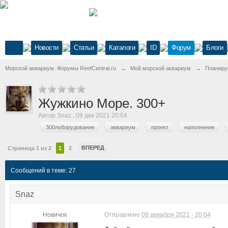
Новости
Статьи
Каталоги
ID
Форум
Блоги
Морской аквариум. Форумы ReefCentral.ru
→
Мой морской аквариум
→
Планиру
Жужкино Море. 300+
Автор
Snaz
,
09 дек 2021 20:04
300лоборудование
аквариум
проект
наполнение
ВПЕРЕД
Страница 1 из 2
1
2
Сообщений в теме: 27
Snaz
Новичок
Отправлено
09 декабря 2021 - 20:04