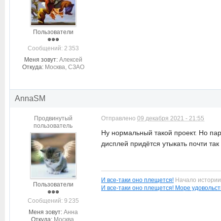
Пользователи
Cообщений: 2 353
Меня зовут:
Алексей
Откуда:
Москва, СЗАО
AnnaSM
Продвинутый
Отправлено
09 декабря 2021 - 21:55
пользователь
Ну нормальный такой проект. Но пару
дисплей придётся утыкать почти так
И все-таки оно плещется!
Начало истори
Пользователи
И все-таки оно плещется! Море удовольст
Cообщений: 9 235
Меня зовут:
Анна
Откуда:
Москва,