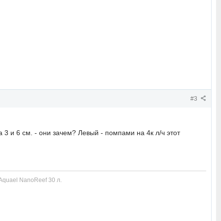
#3
 3 и 6 см. - они зачем? Левый - помпами на 4к л/ч этот
Aquael NanoReef 30 л.