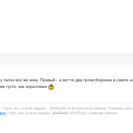
 тапок все же кину. Правый - а вот те два грязесборника в сампе на
 же густо, как кораллами
и.
Глухъ лес со всяк чудищъ - 60х45х40 со встроенным сампом
, Плюшкин дом 
вия.
Глухъ лес со всяк чудищъ,
60х50х50
90х55х50 с нижним сампом.