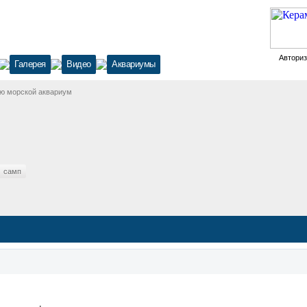
Автори
Галерея
Видео
Аквариумы
ю морской аквариум
самп