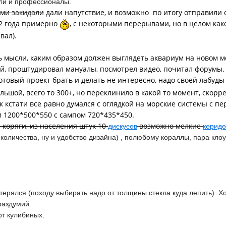
ели и профессионалы.
ами закидали
дали напутствие, и возможно по итогу отправили о
02 года примерно
, с некоторыми перерывами, но в целом как
евал).
 мысли, каким образом должен выглядеть аквариум на новом мес
, проштудировал мануалы, посмотрел видео, почитал форумы. Н
отовый проект брать и делать не интересно, надо своей лабуды 
ьшой, всего то 300+, но переклинило в какой то момент, скорре
 кстати все равно думался с оглядкой на морские системы с п
 1200*500*550 с сампом 720*435*450.
, коряги, из населения штук 10
возможно мелкие
дискусов
корид
количества, ну и удобство дизайна) , полюбому кораллы, пара клоу
ерялся (походу выбирать надо от толщины стекла куда лепить). Хоче
раздумий.
от кулибиных.