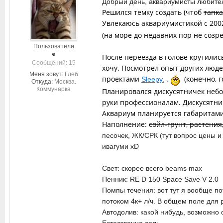
Добрый день, аквариумисты любит
Решился темку создать (чтоб
тапк
Увлекаюсь аквариумистикой с 20
(на море до недавних пор не созр
Пользователи
После переезда в голове крутились
Cообщений: 15
хочу.
Посмотрел опыт других людей
Меня зовут:
Глеб
проектами
.
(конечно, г
Sleepy.
Откуда:
Москва.
Коммунарка
Планировался дискусятничек небол
руки профессионалам. Дискусятник
Аквариум планируется габаритами
Наполнение:
сойл-грунт, растения
песочек, ЖК/СРК (тут вопрос цены и 
ивагуми xD
Свет: скорее всего beams max
Пенник: RE
D 150 Space Save V 2.0
Помпы течения: вот тут я вообще пот
потоком 4к+ л/ч. В общем поле для 
Автодолив: какой нибудь, возможно 
Естественно соль.