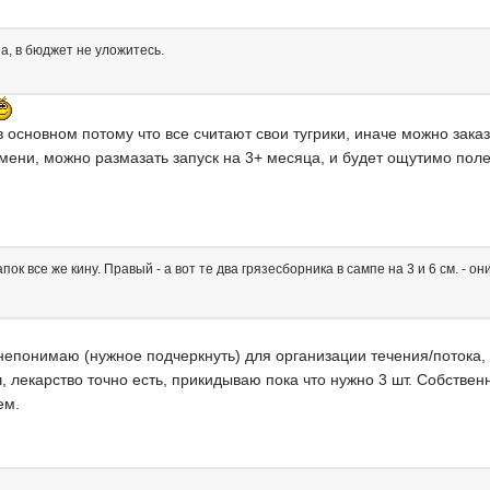
а, в бюджет не уложитесь.
 основном потому что все считают свои тугрики, иначе можно заказ
ени, можно размазать запуск на 3+ месяца, и будет ощутимо полегч
ок все же кину. Правый - а вот те два грязесборника в сампе на 3 и 6 см. - о
непонимаю (нужное подчеркнуть) для организации течения/потока,
, лекарство точно есть, прикидываю пока что нужно 3 шт. Собственно
ем.