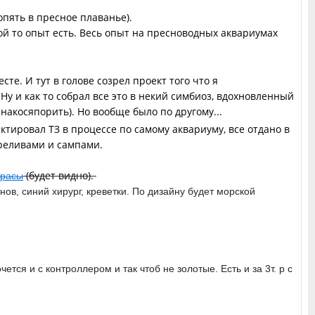
пять в пресное плаванье).
ой то опыт есть. Весь опыт на пресноводных аквариумах
те. И тут в голове созрел проект того что я
у и как то собрал все это в некий симбиоз, вдохновленный
накосяпорить). Но вообще было по другому...
ктировал ТЗ в процессе по самому аквариуму, все отдано в
ереливами и сампами.
(будет видно).
орасы
нов, синий хирург, креветки. По дизайну будет морской
тся и с контроллером и так чтоб не золотые. Есть и за 3т. р с