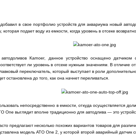
добавил в свое портфолио устройств для аквариума новый автодо
 которая подает воду из емкости, когда уровень в отсеке возвратн
автодоливов Kamoer, данное устройство оснащено датчиком 
тветствует ли уровень в отсеке нужным значениям. В отличие от
плавковый переключатель, который выступает в роли дополнительно
ет остановлена до того, как она начнет переливаться.
ользовать непосредственно в емкости, откуда осуществляется дол
TO One выглядит вполне традиционно для автодлива — это устройс
асто предлагают несколько похожих вариантов товаров для разли
дставлена модель ATO One 2, у которой второй аварийный датчик с