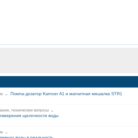
Помпа-дозатор Kamoer A1 и магнитная мешалка STR1
ие
→
ание, технические вопросы
→
 измерения щелочности воды
ие
→
дменах воды в реальность