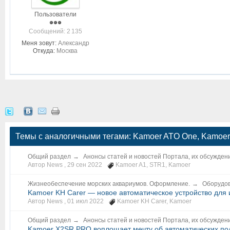
Пользователи
Cообщений: 2 135
Меня зовут:
Александр
Откуда:
Москва
Темы с аналогичными тегами: Kamoer ATO One, Kamoer
Общий раздел
→
Анонсы статей и новостей Портала, их обсужден
Автор News ,
29 сен 2022
Kamoer A1
,
STR1
,
Kamoer
Жизнеобеспечение морских аквариумов. Оформление.
→
Оборудов
Kamoer KH Carer — новое автоматическое устройство для
Автор News ,
01 июл 2022
Kamoer KH Carer
,
Kamoer
Общий раздел
→
Анонсы статей и новостей Портала, их обсужден
Kamoer X2SR PRO воплощает мечту об автоматических по