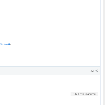
канала
.
#2
KIR.ill это нравится