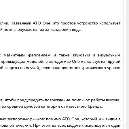
лив. Названный ATO One, это простое устройство использует
ой помпы опускается из-за испарения воды.
с магнитным креплением, а также звуковым и визуальным
 предыдущих моделей, в автодоливе One используется другой
й защиты на случай, если вода достигнет критического уровня
ив, чтобы предупредить повреждение помпы от работы всухую,
тво средней ценовой категории от известного бренда.
чных экспортных рынков: помимо ATO One, который мы видим в
нова оптический. При этом во всех моделях используется один