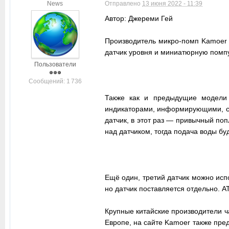
News
Отправлено
13 июня 2022 - 11:39
Автор: Джереми Гей
Производитель микро-помп Kamoer 
датчик уровня и миниатюрную помпу,
Пользователи
Cообщений: 1 736
Также как и предыдущие модели 
индикаторами, информирующими, соо
датчик, в этот раз — привычный по
над датчиком, тогда подача воды буд
Ещё один, третий датчик можно исп
но датчик поставляется отдельно. A
Крупные китайские производители ч
Европе, на сайте Kamoer также пре