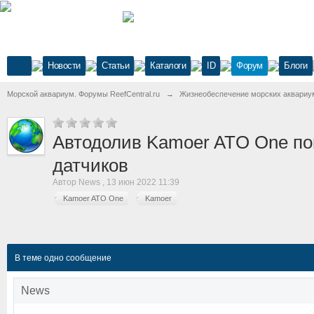
Новости
Статьи
Каталоги
ID
Форум
Блоги
Морской аквариум. Форумы ReefCentral.ru
→
Жизнеобеспечение морских аквариу
Автодолив Kamoer ATO One пов
датчиков
Автор
News
,
13 июн 2022 11:39
Kamoer ATO One
Kamoer
В теме одно сообщение
News