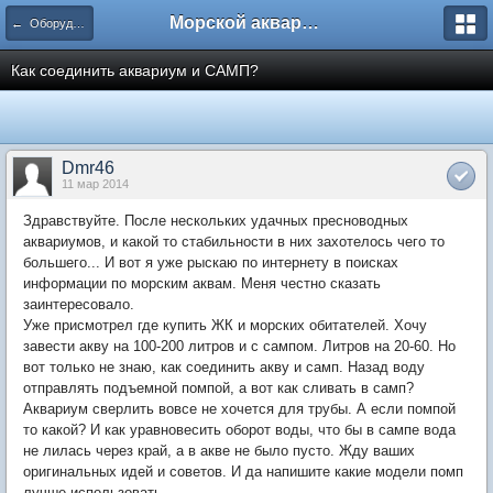
Морской аквариум. Форумы ReefCentral.ru
← Оборудование, технические вопросы
Как соединить аквариум и САМП?
Dmr46
11 мар 2014
Здравствуйте. После нескольких удачных пресноводных
аквариумов, и какой то стабильности в них захотелось чего то
большего... И вот я уже рыскаю по интернету в поисках
информации по морским аквам. Меня честно сказать
заинтересовало.
Уже присмотрел где купить ЖК и морских обитателей. Хочу
завести акву на 100-200 литров и с сампом. Литров на 20-60. Но
вот только не знаю, как соединить акву и самп. Назад воду
отправлять подъемной помпой, а вот как сливать в самп?
Аквариум сверлить вовсе не хочется для трубы. А если помпой
то какой? И как уравновесить оборот воды, что бы в сампе вода
не лилась через край, а в акве не было пусто. Жду ваших
оригинальных идей и советов. И да напишите какие модели помп
лучше использовать.