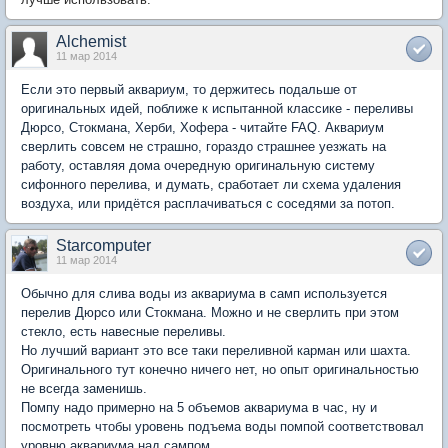
Alchemist
11 мар 2014
Если это первый аквариум, то держитесь подальше от
оригинальных идей, поближе к испытанной классике - переливы
Дюрсо, Стокмана, Херби, Хофера - читайте FAQ. Аквариум
сверлить совсем не страшно, гораздо страшнее уезжать на
работу, оставляя дома очередную оригинальную систему
сифонного перелива, и думать, сработает ли схема удаления
воздуха, или придётся расплачиваться с соседями за потоп.
Starcomputer
11 мар 2014
Обычно для слива воды из аквариума в самп используется
перелив Дюрсо или Стокмана. Можно и не сверлить при этом
стекло, есть навесные переливы.
Но лучший вариант это все таки переливной карман или шахта.
Оригинального тут конечно ничего нет, но опыт оригинальностью
не всегда заменишь.
Помпу надо примерно на 5 объемов аквариума в час, ну и
посмотреть чтобы уровень подъема воды помпой соответствовал
уровню аквариума над сампом.