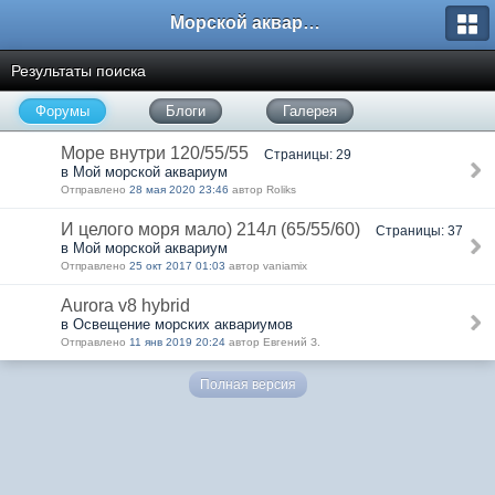
Морской аквариум. Форумы ReefCentral.ru
Результаты поиска
Форумы
Блоги
Галерея
Море внутри 120/55/55
Страницы: 29
в Мой морской аквариум
Отправлено
28 мая 2020 23:46
автор Roliks
И целого моря мало) 214л (65/55/60)
Страницы: 37
в Мой морской аквариум
Отправлено
25 окт 2017 01:03
автор vaniamix
Аurora v8 hybrid
в Освещение морских аквариумов
Отправлено
11 янв 2019 20:24
автор Евгений З.
Полная версия