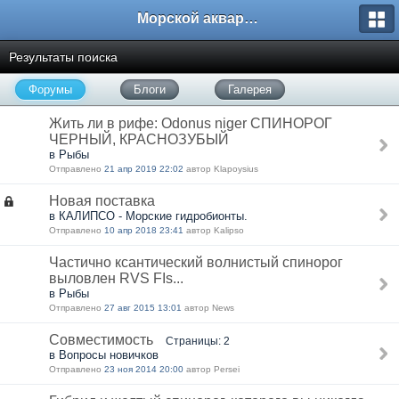
Морской аквариум. Форумы ReefCentral.ru
Результаты поиска
Форумы
Блоги
Галерея
Жить ли в рифе: Odonus niger СПИНОРОГ
ЧЕРНЫЙ, КРАСНОЗУБЫЙ
в Рыбы
Отправлено
21 апр 2019 22:02
автор Klapoysius
Новая поставка
в КАЛИПСО - Морские гидробионты.
Отправлено
10 апр 2018 23:41
автор Kalipso
Частично ксантический волнистый спинорог
выловлен RVS FIs...
в Рыбы
Отправлено
27 авг 2015 13:01
автор News
Совместимость
Страницы: 2
в Вопросы новичков
Отправлено
23 ноя 2014 20:00
автор Persei