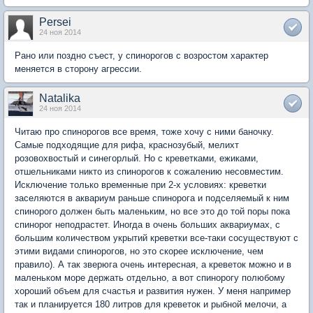
Persei
24 ноя 2014
Рано или поздно съест, у спинорогов с возростом характер
меняется в сторону агрессии.
Natalika
24 ноя 2014
Читаю про спинорогов все время, тоже хочу с ними баночку.
Самые подходящие для рифа, краснозубый, мелихт
розовохвостый и синегорлый. Но с креветками, ежиками,
отшельниками никто из спинорогов к сожалению несовместим.
Исключение только временные при 2-х условиях: креветки
заселяются в аквариум раньше спинорога и подселяемый к ним
спинорого должен быть маленьким, но все это до той поры пока
спинорог неподрастет. Иногда в очень больших аквариумах, с
большим количеством укрытий креветки все-таки сосуществуют с
этими видами спинорогов, но это скорее исключение, чем
правило). А так зверюга очень интересная, а креветок можно и в
маленьком море держать отдельно, а вот спинорогу полюбому
хороший объем для счастья и развития нужен. У меня например
так и планируется 180 литров для креветок и рыбной мелочи, а