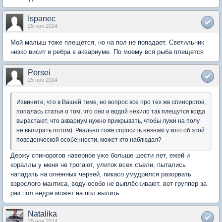
Ispanec
25 ноя 2014
Мой малыш тоже плещется, но на пол не попадает. Светильник
низко висит и ребра в аквариуме. По моему вся рыба плещется
Persei
25 ноя 2014
Извините, что в Вашей теме, но вопрос все про тех же спинорогов,
попалась статья о том, что они и водой нехило так плещутся когда
вырастают, что аквариум нужно прикрывать, чтобы лужи на полу
не вытирать потом). Реально тоже спросить незнаю у кого об этой
поведенческой особенности, может кто наблюдал?
Держу спинорогов наверное уже больше шести лет, ежей и
кораллы у меня не трогают, улиток всех съели, пытались
нападать на огненных червей, пикасо умудрился разорвать
взрослого мантиса, воду особо не выплёскивают, вот группер за
раз пол ведра может на пол вылить.
Natalika
25 ноя 2014