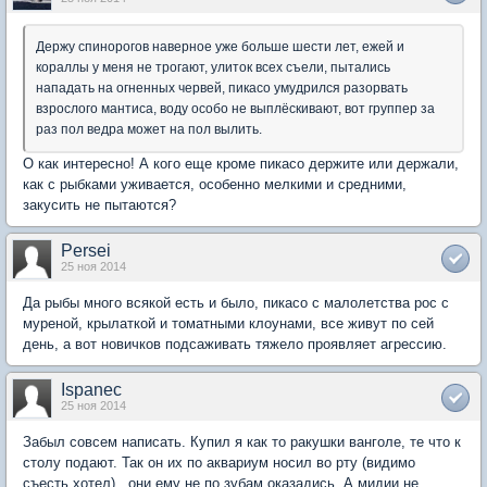
Держу спинорогов наверное уже больше шести лет, ежей и
кораллы у меня не трогают, улиток всех съели, пытались
нападать на огненных червей, пикасо умудрился разорвать
взрослого мантиса, воду особо не выплёскивают, вот группер за
раз пол ведра может на пол вылить.
О как интересно! А кого еще кроме пикасо держите или держали,
как с рыбками уживается, особенно мелкими и средними,
закусить не пытаются?
Persei
25 ноя 2014
Да рыбы много всякой есть и было, пикасо с малолетства рос с
муреной, крылаткой и томатными клоунами, все живут по сей
день, а вот новичков подсаживать тяжело проявляет агрессию.
Ispanec
25 ноя 2014
Забыл совсем написать. Купил я как то ракушки ванголе, те что к
столу подают. Так он их по аквариум носил во рту (видимо
съесть хотел) , они ему не по зубам оказадись. А мидии не