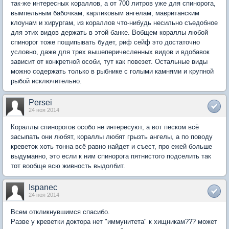
так-же интересных кораллов, а от 700 литров уже для спинорога,
вымпельным бабочкам, карликовым ангелам, мавританским
клоунам и хирургам, из кораллов что-нибудь несильно съедобное
для этих видов держать в этой банке. Вобщем кораллы любой
спинорог тоже пощипывать будет, риф сейф это достаточно
условно, даже для трех вышеперичесленных видов и вдобавок
зависит от конкретной особи, тут как повезет. Остальные виды
можно содержать только в рыбнике с голыми камнями и крупной
рыбой исключительно.
Persei
24 ноя 2014
Кораллы спинорогов особо не интересуют, а вот песком всё
засыпать они любят, кораллы любят грызть ангелы, а по поводу
креветок хоть тонна всё равно найдет и съест, про ежей больше
выдуманно, это если к ним спинорога пятнистого подселить так
тот вообще всю живность выдолбит.
Ispanec
24 ноя 2014
Всем откликнувшимся спасибо.
Разве у креветки доктора нет "иммунитета" к хищникам??? может