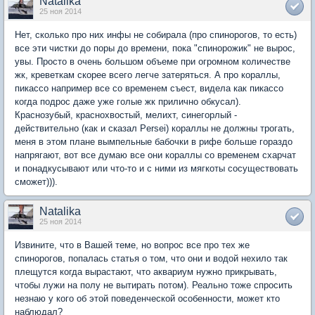
Natalika
25 ноя 2014
Нет, сколько про них инфы не собирала (про спинорогов, то есть)
все эти чистки до поры до времени, пока "спинорожик" не вырос,
увы. Просто в очень большом объеме при огромном количестве
жк, креветкам скорее всего легче затеряться. А про кораллы,
пикассо например все со временем съест, видела как пикассо
когда подрос даже уже голые жк прилично обкусал).
Краснозубый, краснохвостый, мелихт, синегорлый -
действительно (как и сказал Persei) кораллы не должны трогать,
меня в этом плане вымпельные бабочки в рифе больше гораздо
напрягают, вот все думаю все они кораллы со временем схарчат
и понадкусывают или что-то и с ними из мягкоты сосуществовать
сможет))).
Natalika
25 ноя 2014
Извините, что в Вашей теме, но вопрос все про тех же
спинорогов, попалась статья о том, что они и водой нехило так
плещутся когда вырастают, что аквариум нужно прикрывать,
чтобы лужи на полу не вытирать потом). Реально тоже спросить
незнаю у кого об этой поведенческой особенности, может кто
наблюдал?