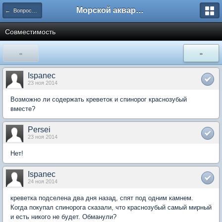
Морской аквариум. Форумы ReefCentral.ru
← Вопросы новичков
Совместимость
«
»
Ispanec
23 ноя 2014
Возможно ли содержать креветок и спинорог краснозубый
вместе?
Persei
23 ноя 2014
Нет!
Ispanec
24 ноя 2014
креветка подселена два дня назад, спят под одним камнем.
Когда покупал спинорога сказали, что краснозубый самый мирный
и есть никого не будет. Обманули?