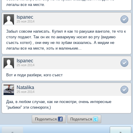
легалы все на месте.
Ispanec
25 ноя 2014
Забыл совсем написать. Купил я как то ракушки ванголе, те что к
столу подают. Так он их по аквариуму носил во рту (видимо
съесть хотел) , они ему не по зубам оказались. А мидии не
легалы все на месте, хоть и маленькие...
Ispanec
25 ноя 2014
Вот и поди разбери, кого съест
Natalika
25 ноя 2014
Даа, в любом случае, как ни посмотри, очень интересные
"рыбики" эти спинороги,)
Поделиться
Поделиться
«
»