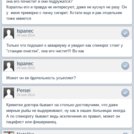
она его почистит и они подружатся?
Кораллы его и правда не интересуют, даже не куснул не разу. Он
у меня примерно с пачку сигарет. Кстати еще и рак отшельник
тоже имеется
Ispanec
24 ноя 2014
Только что подошел к аквариуму и увидел как спинорог стоит у
"станции очистки", она его чистит!!! Во как
Ispanec
24 ноя 2014
Может он ее бдительность усыпляет?
Persei
24 ноя 2014
Креветки доктора бывают на столько достовучими, что даже
мирные рыбы не выдерживают, ну как в наших больницах иногда.
А по спинорогу бывают ведь исключения из правил, может он
пацифист или фишерианец.