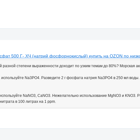
фат 500 Г- ХЧ (натрий фосфорнокислый) купить на OZON по низк
ий разной степени выраженности доходит по узким темам до 80%? Морская акв
используйте Na3PO4. Разведите 2 г фосфата натрия Na3PO4 в 250 мл воды. 
используйте NaNO3, CaNO3. Нежелательно использование MgNO3 и KNO3. Раз
нитрата в 100 литрах на 1 ppm.