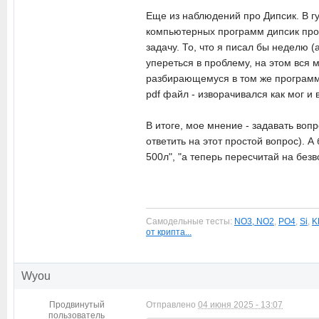
Еще из наблюдений про Дипсик. В гу
компьютерных программ дипсик прост
задачу. То, что я писал бы неделю (
упереться в проблему, на этом вся м
разбирающемуся в том же программи
pdf файл - изворачивался как мог и 
В итоге, мое мнение - задавать вопр
ответить на этот простой вопрос). А
500л", "а теперь пересчитай на безво
Самодельные тесты:
NO3, NO2
,
PO4
,
Si
,
K
от крипта...
Wyou
Продвинутый
Отправлено
04 июня 2025 - 13:07
пользователь