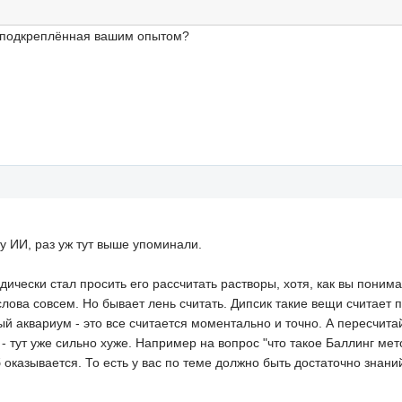
а, подкреплённая вашим опытом?
 ИИ, раз уж тут выше упоминали.
ически стал просить его рассчитать растворы, хотя, как вы пони
лова совсем. Но бывает лень считать. Дипсик такие вещи считает п
ый аквариум - это все считается моментально и точно. А пересчита
 тут уже сильно хуже. Например на вопрос "что такое Баллинг мет
 оказывается. То есть у вас по теме должно быть достаточно знан