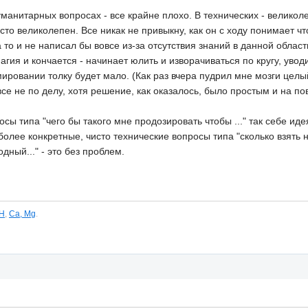
манитарных вопросах - все крайне плохо. В технических - великол
о великолепен. Все никак не привыкну, как он с ходу понимает чт
а то и не написал бы вовсе из-за отсутствия знаний в данной област
агия и кончается - начинает юлить и изворачиваться по кругу, увод
ровании толку будет мало. (Как раз вчера пудрил мне мозги целый
все не по делу, хотя решение, как оказалось, было простым и на по
осы типа "чего бы такого мне продозировать чтобы ..." так себе ид
 более конкретные, чисто технические вопросы типа "сколько взять 
дный..." - это без проблем.
H
,
Ca, Mg
.