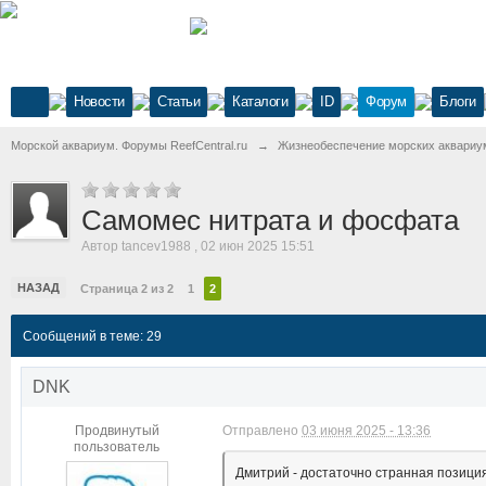
Новости
Статьи
Каталоги
ID
Форум
Блоги
Морской аквариум. Форумы ReefCentral.ru
→
Жизнеобеспечение морских аквариу
Самомес нитрата и фосфата
Автор
tancev1988
,
02 июн 2025 15:51
НАЗАД
Страница 2 из 2
1
2
Сообщений в теме: 29
DNK
Продвинутый
Отправлено
03 июня 2025 - 13:36
пользователь
Дмитрий - достаточно странная позиция,