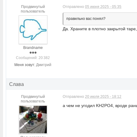
Продвинутый
Отправлено
05 июня 2025 - 05:35
пользователь
правильно вас понял?
Да. Храните в плотно закрытой таре
Brandname
Cообщений: 20 382
Меня зовут:
Дмитрий
Слава
Продвинутый
Отправлено
20 июля 2025 - 18:12
пользователь
а чем не угодил KH2PO4, вроде ран