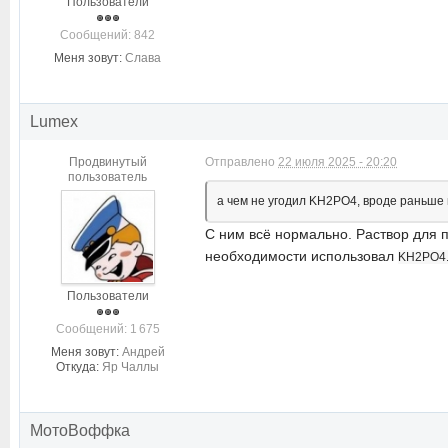
Пользователи
Cообщений: 842
Меня зовут:
Слава
Lumex
Продвинутый
Отправлено
22 июля 2025 - 20:20
пользователь
а чем не угодил KH2PO4, вроде раньше
С ним всё нормально. Раствор для 
необходимости использовал
KH2PO4
Пользователи
Cообщений: 1 675
Меня зовут:
Андрей
Откуда:
Яр Чаллы
МотоВоффка