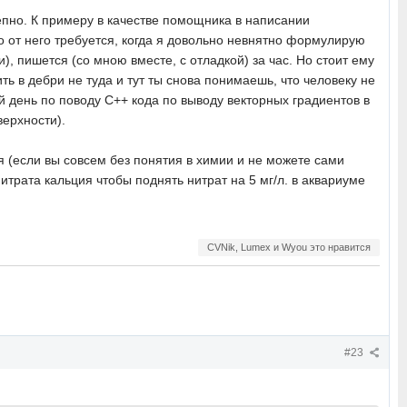
епно. К примеру в качестве помощника в написании
о от него требуется, когда я довольно невнятно формулирую
и), пишется (со мною вместе, с отладкой) за час. Но стоит ему
ить в дебри не туда и тут ты снова понимаешь, что человеку не
 день по поводу С++ кода по выводу векторных градиентов в
верхности).
ея (если вы совсем без понятия в химии и не можете сами
нитрата кальция чтобы поднять нитрат на 5 мг/л. в аквариуме
CVNik, Lumex и Wyou это нравится
#23