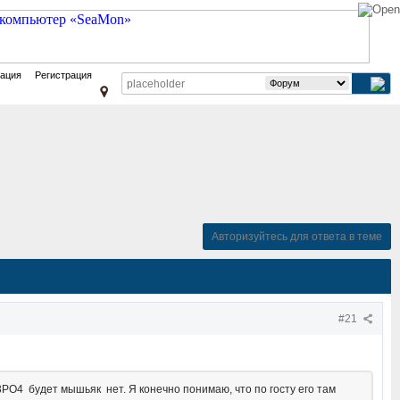
зация
Регистрация
Авторизуйтесь для ответа в теме
#21
a3PO4 будет мышьяк нет. Я конечно понимаю, что по госту его там