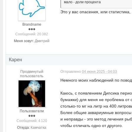
мало - доли процента
Это у вас опасения, или статистик
Brandname
Cообщений: 20 382
Меня зовут:
Дмитрий
Карен
Продвинутый
Отправлено
04 июня 2025 - 04:03
пользователь
Немного моих наблюдений по поводу
Каюсь, с появлением Дипсика период
бумажки) для меня не проблема от с
столько-то мг на литр на 400 литров
Пользователи
Более общие аквариумные вопросы -
и неправды - это метод лечения рыб
Cообщений: 4 120
чтобы отличать одно от другого.
Откуда:
Камчатка