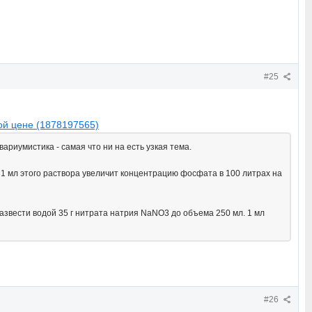
#25
ой цене (1878197565)
ариумистика - самая что ни на есть узкая тема.
1 мл этого раствора увеличит концентрацию фосфата в 100 литрах на
вести водой 35 г нитрата натрия NaNO3 до объема 250 мл. 1 мл
#26