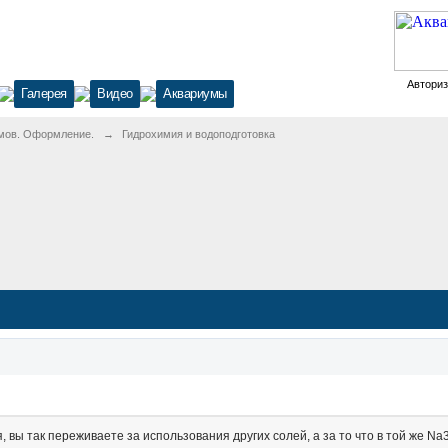
Автори
Галерея
Видео
Аквариумы
мов. Оформление.
→
Гидрохимия и водоподготовка
 вы так переживаете за использования других солей, а за то что в той же N