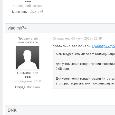
Cообщений: 20 382
Меня зовут:
Дмитрий
vladimir74
Продвинутый
Отправлено
04 июня 2025 - 22:38
пользователь
правильно вас понял?
Тринатрийфос
А вы в курсе, что число его галлюцинац
Для увеличения концентрации фосфата 
0.05 ppm.
Пользователи
Для увеличения концентрации нитрата 
Cообщений: 1 450
этого раствора увеличит концентрацию 
Откуда:
Воронеж
DNK