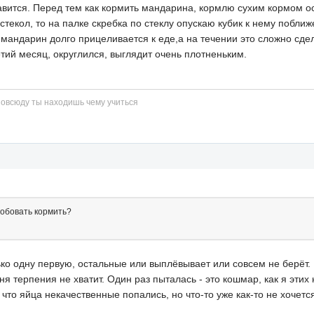
ится. Перед тем как кормить мандарина, кормлю сухим кормом ос
о стекол, то на палке скребка по стеклу опускаю кубик к нему поб
 мандарин долго прицеливается к еде,а на течении это сложно сдел
тий месяц, округлился, выглядит очень плотненьким.
повсюду ты находишь чему учиться
обовать кормить?
ко одну первую, остальные или выплёвывает или совсем не берёт. 
я терпения не хватит. Один раз пыталась - это кошмар, как я этих 
что яйца некачественные попались, но что-то уже как-то не хочетс