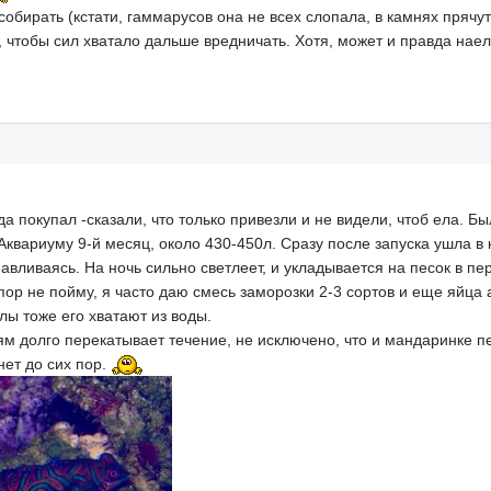
обирать (кстати, гаммарусов она не всех слопала, в камнях прячутс
, чтобы сил хватало дальше вредничать. Хотя, может и правда наел
а покупал -сказали, что только привезли и не видели, чтоб ела. Был
Аквариуму 9-й месяц, около 430-450л. Сразу после запуска ушла в 
навливаясь. На ночь сильно светлеет, и укладывается на песок в п
 пор не пойму, я часто даю смесь заморозки 2-3 сортов и еще яйца 
лы тоже его хватают из воды.
ям долго перекатывает течение, не исключено, что и мандаринке пер
нет до сих пор.