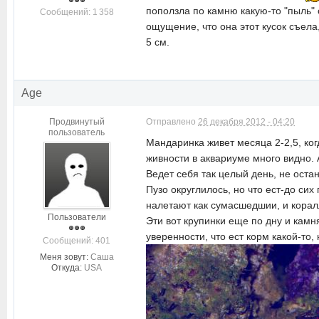
поползла по камню какую-то "пыль" с
Cообщений: 1 358
ощущение, что она этот кусок съела
5 см.
Age
Продвинутый
Отправлено
26 декабря 2012 - 04:20
пользователь
Мандаринка живет месяца 2-2,5, когд
живности в аквариуме много видно. 
Ведет себя так целый день, не оста
Пузо округлилось, но что ест-до сих
налетают как сумасшедшии, и корал
Пользователи
Эти вот крупинки еще по дну и камн
уверенности, что ест корм какой-то, 
Cообщений: 401
Меня зовут:
Саша
Откуда:
USA