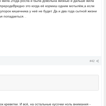
о жила 2года росла и была довольна жизнью и дальше жила
в преродеВредно это когда её кормиш одним мотылём,а если
упорок кишечника у неё не будет. Да и два года сытной жизни
я попадаеться. .
#42
к креветки. И всё, на остальные кусочки ноль внимания -