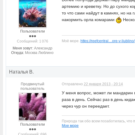
артемию и креветку. Но до сухого ко
то что сами найдут в камнях, но на
накормить орла комарами
Нескол
Пользователи
Моё море.
https://reefcentral....ore-v-liublino/
Cообщений: 1 076
Меня зовут:
Александр
Откуда:
Москва Люблино
Наталья В.
Продвинутый
Отправлено
22 января 2013 - 20:14
пользователь
У меня вопрос, может ли мандарин 
раза в день. Сейчас раз в день кид
через чур он переедает.
Природа так обо всем позаботилась, что 
Пользователи
Мое море
Cообщений: 696