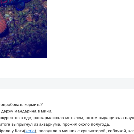
попробовать кормить?
 держу мандарина в мини.
нкурентов в еде, раскармливала мотылем, потом выращивала науп
итоге выпрыгнул из аквариума, прожил около полугода.
рала у Кати(
kerla
), посадила в минник с хризиптерой, собачкой, к