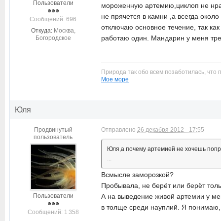
Пользователи
мороженную артемию,циклоп не нрав
не прячется в камни ,а всегда окол
Cообщений: 696
отключаю основное течение, так как
Откуда:
Москва,
работаю один. Мандарин у меня тре
Богородское
Природа так обо всем позаботилась, что 
Мое море
Юля
Продвинутый
Отправлено
26 декабря 2012 - 17:55
пользователь
Юля,а почему артемией не хочешь попр
...
Всмысле заморозкой?
Пробывала, не берёт или берёт толь
Пользователи
А на выведение живой артемии у мен
в толще среди науплий. Я понимаю, 
Cообщений: 1 358