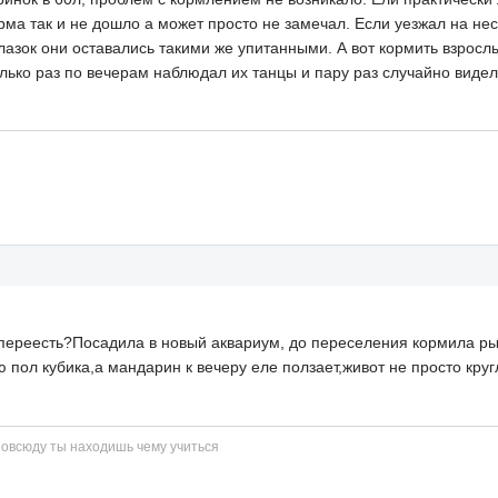
рма так и не дошло а может просто не замечал. Если уезжал на нес
 глазок они оставались такими же упитанными. А вот кормить взро
ько раз по вечерам наблюдал их танцы и пару раз случайно видел
переесть?Посадила в новый аквариум, до переселения кормила ры
аю пол кубика,а мандарин к вечеру еле ползает,живот не просто кр
повсюду ты находишь чему учиться