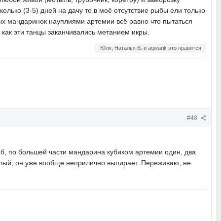
колько (3-5) дней на дачу то в моё отсутствие рыбы ели только
слых мандаринок науплиями артемии всё равно что пытаться
 как эти танцы заканчивались метанием икры.
Юля, Наталья В. и aqwarik это нравится
#48
б, по большей части мандарина кубиком артемии один, два
углый, он уже вообще неприлично выпирает. Переживаю, не