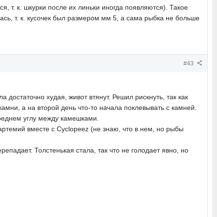
я, т. к. шкурки после их линьки иногда появляются). Такое
ась, т. к. кусочек был размером мм 5, а сама рыбка не больше
#43
а достаточно худая, живот втянут. Решил рискнуть, так как
камни, а на второй день что-то начала поклевывать с камней.
ереднем углу между камешками.
артемий вместе с Cyclopeez (не знаю, что в нем, но рыбы
епадает. Толстенькая стала, так что не голодает явно, но