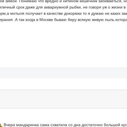
м зимой. Понимаю что вредно и хитином кишечник забиваеться, н
риличный срок даже для аквариумной рыбки, не говоря уж о жизни 
м,а мотыля получает в качестве докормки то я думаю не каких зак
рания .А так когда в Москве бываю беру всякую живую пыль котора
Вчера мандаринка сама схватила со дна достаточно большой кусо