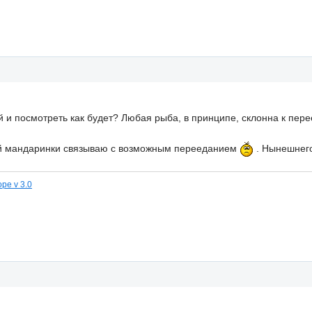
 и посмотреть как будет? Любая рыба, в принципе, склонна к пере
вой мандаринки связываю с возможным перееданием
. Нынешнего
ре v 3.0