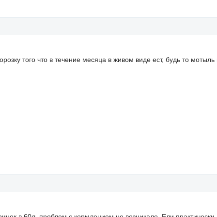
розку того что в течение месяца в живом виде ест, будь то мотыль
нок в 60л, проблем с кормлением не возникало. Ели практически 