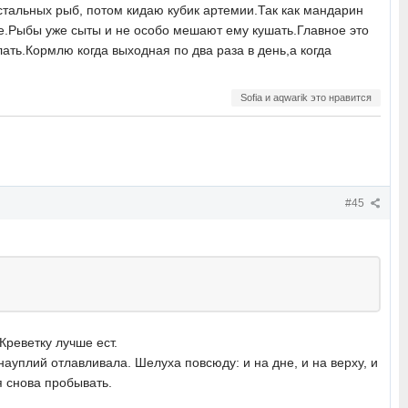
тальных рыб, потом кидаю кубик артемии.Так как мандарин
лиже.Рыбы уже сыты и не особо мешают ему кушать.Главное это
ать.Кормлю когда выходная по два раза в день,а когда
Sofia и aqwarik это нравится
#45
Креветку лучше ест.
науплий отлавливала. Шелуха повсюду: и на дне, и на верху, и
я снова пробывать.