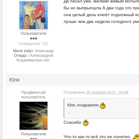
Да писал уже, мелким живым мотылё
бы но выпрыгнула.А два года это п
она целый день клюёт подножный кор
лучше чем две недели голодного уми
Пользователи
Cообщений: 721
Меня зовут:
Александр
Откуда:
г.Александров
Владимирская обл.
Юля
Продвинутый
Отправлено
26 декабря 2012 - 04:08
пользователь
Юля, поздравляю
...
Спасибо
Пользователи
Что-то как-то всё это не понятно.