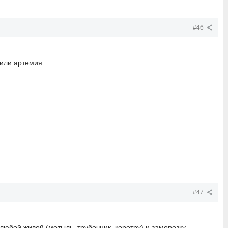
#46
 или артемия.
#47
любой живой (мотыль, трубочник, коретру) и заморозку