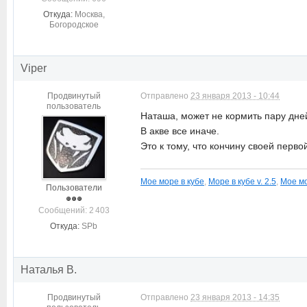
Откуда:
Москва,
Богородское
Viper
Продвинутый
Отправлено
23 января 2013 - 10:44
пользователь
Наташа, может не кормить пару дней
В акве все иначе.
Это к тому, что кончину своей пер
Мое море в кубе
,
Море в кубе v. 2.5
,
Мое мо
Пользователи
Cообщений: 2 403
Откуда:
SPb
Наталья В.
Продвинутый
Отправлено
23 января 2013 - 14:35