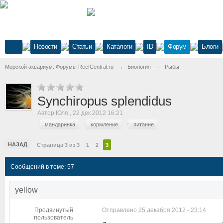
Новости
Статьи
Каталоги
ID
Форум
Блоги
Морской аквариум. Форумы ReefCentral.ru
→
Биология
→
Рыбы
Synchiropus splendidus
Автор
Юля
,
22 дек 2012 16:21
мандаринка
кормление
питание
НАЗАД
Страница 3 из 3
1
2
3
Сообщений в теме: 57
yellow
Продвинутый
Отправлено
25 декабря 2012 - 23:14
пользователь