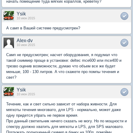
начать помещение туда мягких кораллов, креветку?
Ysik
10 июн 2015
А самп в Вашей системе предусмотрен?
Alex-dv
10 июн 2015
Самп не предусмотрен; насчет оборудования, я подумал что
такой скиммер проще в установке: deltec mce600 или mce400 и
трезво оценив возможности, думаю что объем все же будет
меньше, 100 - 130 литров. А что скажете про помпы течения и
свет?
Ysik
10 июн 2015
Течение, как и свет сильно зависит от набора живности. Для
мягкоты течения многовато, для LPS - нормально, может даже
одну придется убрать не первое время.
Про данный светильник ничего сказать не могу. Но по мощности и
спектру должно хватить для мягкоты и LPS, для SPS маловато.
Погружать полноценный скимер в банку на 100л, помойму