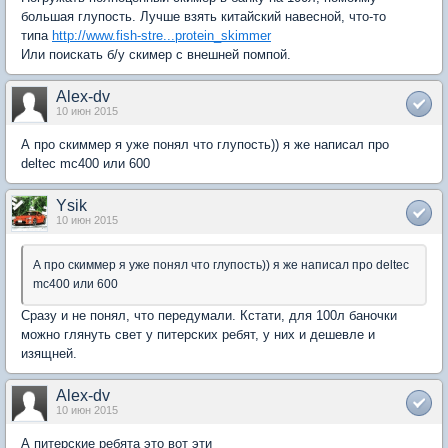
большая глупость. Лучше взять китайский навесной, что-то
типа
http://www.fish-stre...protein_skimmer
Или поискать б/у скимер с внешней помпой.
Alex-dv
10 июн 2015
А про скиммер я уже понял что глупость)) я же написал про
deltec mc400 или 600
Ysik
10 июн 2015
А про скиммер я уже понял что глупость)) я же написал про deltec
mc400 или 600
Сразу и не понял, что передумали. Кстати, для 100л баночки
можно глянуть свет у питерских ребят, у них и дешевле и
изящней.
Alex-dv
10 июн 2015
А питерские ребята это вот эти