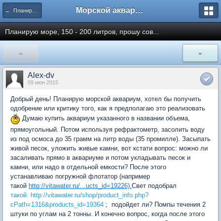
Морской аквариум. Форумы ReefCentral.ru
← Планирую морской аквариум
Планирую море, 150 - 200 литров, прошу сов...
«
»
Alex-dv
09 июн 2015
Добрый день! Планирую морской аквариум, хотел бы получить
одобрение или критику того, как я предполагаю это реализовать
Думаю купить аквариум указанного в названии объема,
прямоугольный. Потом используя рефрактометр, засолить воду
из под осмоса до 35 грамм на литр воды (35 промилле). Засыпать
живой песок, уложить живые камни, вот кстати вопрос: можно ли
засаливать прямо в аквариуме и потом укладывать песок и
камни, или надо в отдельной емкости? После этого
устанавливаю погружной флотатор (например
такой
http://vitawater.ru/...ucts_id=19226).
Свет подобрал
такой: http://vitawater.ru/shop/product_info.php?
cPath=1316&products_id=19364
; подойдет ли? Помпы течения 2
штуки по углам на 2 тонны. И конечно вопрос, когда после этого