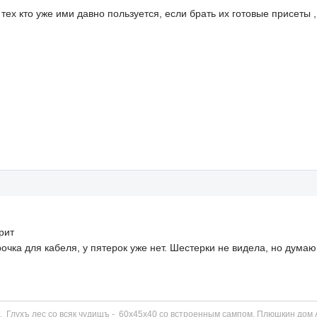
 тех кто уже ими давно пользуется, если брать их готовые присеты
орит
чка для кабеля, у пятерок уже нет. Шестерки не видела, но думаю,
и.
Глухъ лес со всяк чудищъ - 60х45х40 со встроенным сампом
, Плюшкин дом 