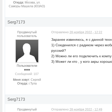
Откуда:
Москва, ул.
Саморы Машела (ЮЗАО)
Serg7173
Продвинутый
Отправлено
28 ноября 2022 - 12:22
пользователь
Заранее извиняюсь, я с данной техн
1) Соеденился с радиком через моби
русский?
2) Можно ли его подключить к компу
3) Может ли кто , у кого акры хоро
Пользователи
Cообщений: 107
Меня зовут:
Сергей
Откуда:
г.Тула
Serg7173
Продвинутый
Отправлено
28 ноября 2022 - 12:49