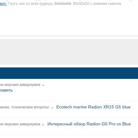
вия.
Глухъ лес со всяк чудищъ,
60х50х50
90х55х50 с нижним сампом.
е морских аквариумов
→
равить
Ecotech marine Radion XR15 G5 blue
ание, технические вопросы
→
Интересный обзор Radion G5 Pro vs Blue
е морских аквариумов
→