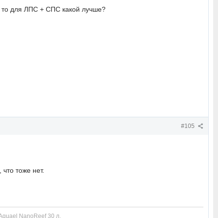
 , то для ЛПС + СПС какой лучше?
#105
 что тоже нет.
Aquael NanoReef 30 л.