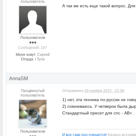
пользователь
А так же есть еще такой вопрос. Для
Пользователи
Cообщений: 107
Меня зовут:
Сергей
Откуда:
г.Тула
AnnaSM
Продвинутый
Отправлено
29 ноября 2022 - 22:39
пользователь
1) нет, эта техника по-русски не гов
2) сомневаюсь. У четверок была дыро
Стандартный пресет для спс - АВ+.
Пользователи
И все-таки оно плещется!
Начало истори