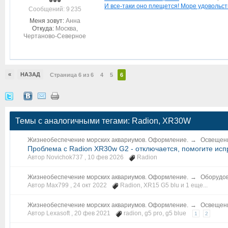
И все-таки оно плещется! Море удовольст
Cообщений: 9 235
Меня зовут:
Анна
Откуда:
Москва,
Чертаново-Северное
«
НАЗАД
Страница 6 из 6
4
5
6
Темы с аналогичными тегами: Radion, XR30W
Жизнеобеспечение морских аквариумов. Оформление.
→
Освещени
Проблема с Radion XR30w G2 - отключается, помогите исп
Автор Novichok737 ,
10 фев 2026
Radion
Жизнеобеспечение морских аквариумов. Оформление.
→
Оборудов
Автор Max799 ,
24 окт 2022
Radion
,
XR15 G5 blu
и 1 еще...
Жизнеобеспечение морских аквариумов. Оформление.
→
Освещени
Автор Lexasoft ,
20 фев 2021
radion
,
g5 pro
,
g5 blue
1
2