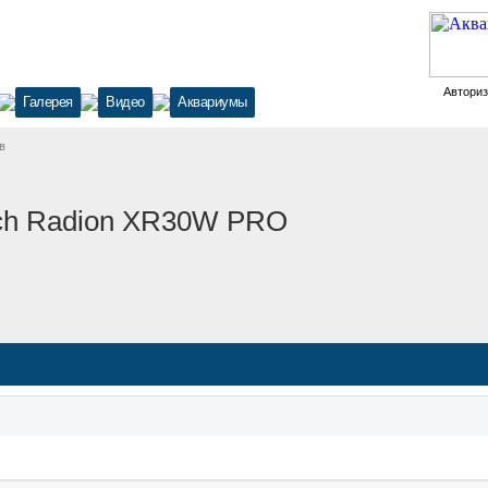
Автори
Галерея
Видео
Аквариумы
в
ech Radion XR30W PRO