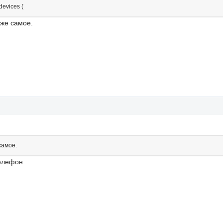
evices (
же самое.
самое.
телефон