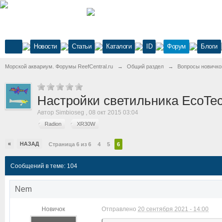
Новости
Статьи
Каталоги
ID
Форум
Блоги
Морской аквариум. Форумы ReefCentral.ru
→
Общий раздел
→
Вопросы новичко
Настройки светильника EcoT
Автор
Simbioseg
,
08 окт 2015 03:04
Radion
XR30W
«
НАЗАД
Страница 6 из 6
4
5
6
Сообщений в теме: 104
Nem
Новичок
Отправлено
20 сентября 2021 - 14:00