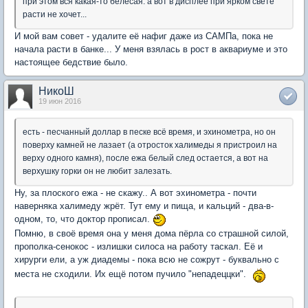
при этом вся какая-то белесая. а вот в дисплее при ярком свете
расти не хочет...
И мой вам совет - удалите её нафиг даже из САМПа, пока не
начала расти в банке... У меня взялась в рост в аквариуме и это
настоящее бедствие было.
НикоШ
19 июн 2016
есть - песчанный доллар в песке всё время, и эхинометра, но он
поверху камней не лазает (а отросток халимеды я пристроил на
верху одного камня), после ежа белый след остается, а вот на
верхушку горки он не любит залезать.
Ну, за плоского ежа - не скажу.. А вот эхинометра - почти
наверняка халимеду жрёт. Тут ему и пища, и кальций - два-в-
одном, то, что доктор прописал.
Помню, в своё время она у меня дома пёрла со страшной силой,
прополка-сенокос - излишки силоса на работу таскал. Её и
хирурги ели, а уж диадемы - пока всю не сожрут - буквально с
места не сходили. Их ещё потом пучило "непадеццки".