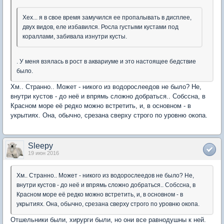
Хех... я в свое время замучился ее пропалывать в дисплее,
двух видов, еле избавился. Росла густыми кустами под
кораллами, забивала изнутри кусты.
. У меня взялась в рост в аквариуме и это настоящее бедствие
было.
Хм.. Странно.. Может - никого из водорослеедов не было? Не,
внутри кустов - до неё и впрямь сложно добраться.. Собссна, в
Красном море её редко можно встретить, и, в основном - в
укрытиях. Она, обычно, срезана сверху строго по уровню окопа.
Sleepy
19 июн 2016
Хм.. Странно.. Может - никого из водорослеедов не было? Не,
внутри кустов - до неё и впрямь сложно добраться.. Собссна, в
Красном море её редко можно встретить, и, в основном - в
укрытиях. Она, обычно, срезана сверху строго по уровню окопа.
Отшельники были, хирурги были, но они все равнодушны к ней.