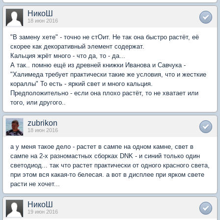
НикоШ
18 июн 2016
"В замену хете" - точно не стОит. Не так она быстро растёт, её
скорее как декоративный элемент содержат.
Кальция жрёт много - что да, то - да...
А так.. помню ещё из древней книжки Иванова и Савчука -
"Халимеда требует практически такие же условия, что и жесткие
кораллы" То есть - яркий свет и много кальция.
Предположительно - если она плохо растёт, то не хватает или
того, или другого..
zubrikon
18 июн 2016
а у меня такое дело - растет в сампе на одном камне, свет в
сампе на 2-х разномастных сборках DNK - и синий только один
светодиод... так что растет практически от одного красного света,
при этом вся какая-то белесая. а вот в дисплее при ярком свете
расти не хочет...
НикоШ
19 июн 2016