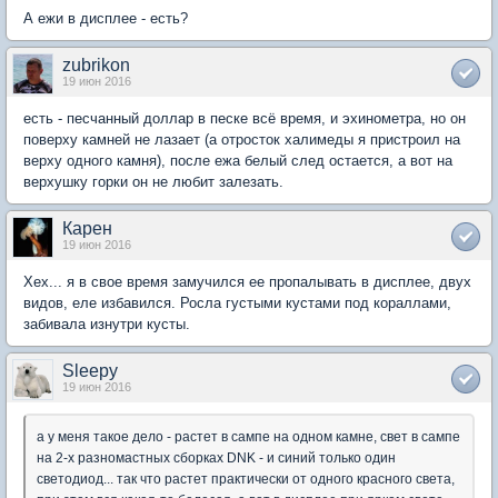
А ежи в дисплее - есть?
zubrikon
19 июн 2016
есть - песчанный доллар в песке всё время, и эхинометра, но он
поверху камней не лазает (а отросток халимеды я пристроил на
верху одного камня), после ежа белый след остается, а вот на
верхушку горки он не любит залезать.
Карен
19 июн 2016
Хех... я в свое время замучился ее пропалывать в дисплее, двух
видов, еле избавился. Росла густыми кустами под кораллами,
забивала изнутри кусты.
Sleepy
19 июн 2016
а у меня такое дело - растет в сампе на одном камне, свет в сампе
на 2-х разномастных сборках DNK - и синий только один
светодиод... так что растет практически от одного красного света,