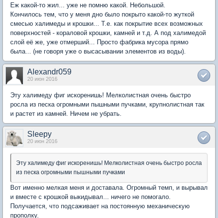
Еж какой-то жил... уже не помню какой. Небольшой.
Кончилось тем, что у меня дно было покрыто какой-то жуткой
смесью халимеды и крошки... Т.е. как покрытие всех возможных
поверхностей - кораловой крошки, камней и т.д. А под халимедой
слой её же, уже отмерший... Просто фабрика мусора прямо
была... (не говоря уже о высасывании элементов из воды).
Alexandr059
20 июн 2016
Эту халимеду фиг искоренишь! Мелколистная очень быстро
росла из песка огромными пышными пучками, крупнолистная так
и растет из камней. Ничем не убрать.
Sleepy
20 июн 2016
Эту халимеду фиг искоренишь! Мелколистная очень быстро росла
из песка огромными пышными пучками
Вот именно мелкая меня и доставала. Огромный темп, и вырывал
и вместе с крошкой выкидывал... ничего не помогало.
Получается, что подсаживает на постоянную механическую
прополку.