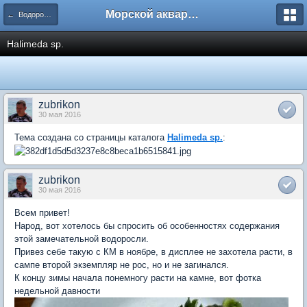
Морской аквариум. Форумы ReefCentral.ru
← Водоросли и растения
Halimeda sp.
zubrikon
30 мая 2016
Тема создана со страницы каталога
Halimeda sp.
:
zubrikon
30 мая 2016
Всем привет!
Народ, вот хотелось бы спросить об особенностях содержания
этой замечательной водоросли.
Привез себе такую с КМ в ноябре, в дисплее не захотела расти, в
сампе второй экземпляр не рос, но и не загинался.
К концу зимы начала понемногу расти на камне, вот фотка
недельной давности