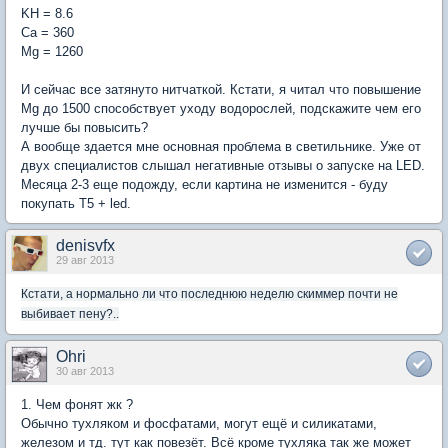
KH = 8.6
Ca = 360
Mg = 1260
И сейчас все затянуто нитчаткой. Кстати, я читал что повышение
Mg до 1500 способствует уходу водорослей, подскажите чем его
лучше бы повысить?
А вообще здается мне основная проблема в светильнике. Уже от
двух специалистов слышал негативные отзывы о запуске на LED.
Месяца 2-3 еще подожду, если картина не изменится - буду
покупать T5 + led.
denisvfx
29 авг 2013
Кстати, а нормально ли что последнюю неделю скиммер почти не
выбивает пену?..
Ohri
30 авг 2013
1. Чем фонят жк ?
Обычно тухляком и фосфатами, могут ещё и силикатами,
железом и тд. тут как повезёт. Всё кроме тухляка так же может