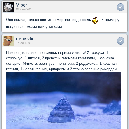
Viper
01 сен 2013
Она самая, только светится мертвая водоросль
. К примеру
поеденная ежами или улитками.
denisvfx
14 сен 2013
Наконец-то в акве появились первые жители! 2 трохуса, 1
стромбус, 1 цитрея, 2 креветки лисматы кариналы, 1 собачка
соларис. Мягкота: зоантусы, политойи, 2 родаксиса, 1 красная
ксения, 1 белая ксения, бриареум и 2 темно-зеленые рикордеи.