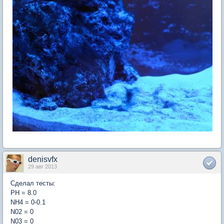
denisvfx
29 авг 2013
Сделал тесты:
PH = 8.0
NH4 = 0-0.1
N02 = 0
N03 = 0