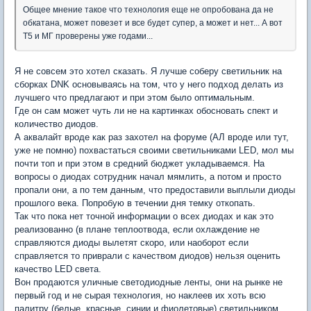
Общее мнение такое что технология еще не опробована да не
обкатана, может повезет и все будет супер, а может и нет... А вот
T5 и МГ проверены уже годами...
Я не совсем это хотел сказать. Я лучше соберу светильник на
сборках DNK основываясь на том, что у него подход делать из
лучшего что предлагают и при этом было оптимальным.
Где он сам может чуть ли не на картинках обосновать спект и
количество диодов.
А аквалайт вроде как раз захотел на форуме (АЛ вроде или тут,
уже не помню) похвастаться своими светильниками LED, мол мы
почти топ и при этом в средний бюджет укладываемся. На
вопросы о диодах сотрудник начал мямлить, а потом и просто
пропали они, а по тем данным, что предоставили выплыли диоды
прошлого века. Попробую в течении дня темку откопать.
Так что пока нет точной информации о всех диодах и как это
реализованно (в плане теплоотвода, если охлаждение не
справляются диоды вылетят скоро, или наоборот если
справляется то приврали с качеством диодов) нельзя оценить
качество LED света.
Вон продаются уличные светодиодные ленты, они на рынке не
первый год и не сырая технология, но наклеев их хоть всю
палитру (белые, красные, синии и фиолетовые) светильником