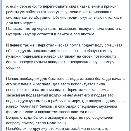
А если серьёзно, то переписывать сюда назначение и принцип
работы устройства которое уже куплено и инсталировано в
систему как то абсурдно. Обычно люди покупая знают что, как и
для чего берут :
Пылесос - мотор через пакет всасывает воздух с пола вместе с
мусором - мусор остаётся в пакете а пол чистым.
И пенник так же : перисталическая помпа подаёт воду смешивая
её с воздухом подающимся через шланг в рабочую камеру -
пузырки поднимаясь наверх утягивают на своей поверхности
белок- наверху пузыри попадают в газоразряженную камеру
сборник
Пенник необходим для быстрого вывода из воды белка до начала
его окисления и распада, для этого используется сила
поверхностного натяжения воды. Перисталическая помпа
засасывая подаваемый воздух измельчает его и подаёт это
водовоздушную смесь в рабочую камеру, где воздух поднимаясь
наверх "облипает" белком, и благодаря специальнозауженной
форме в емкости-накопителя засасывается в неё.
Вопрос откуда белок в аквариуме, обратно пропорционален
вопросу почему стало мало пены.
Пена/белок по другому это корм который мы вносим, это