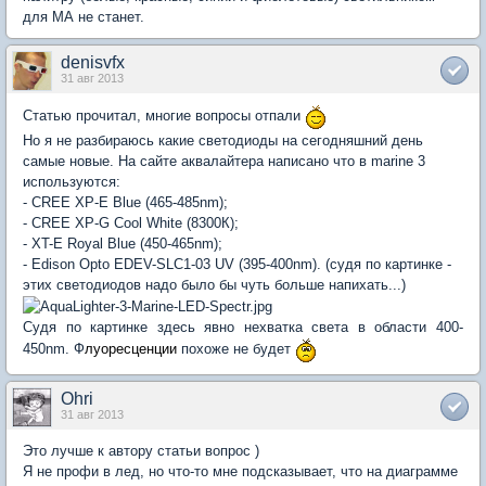
для МА не станет.
denisvfx
31 авг 2013
Статью прочитал, многие вопросы отпали
Но я не разбираюсь какие светодиоды на сегодняшний день
самые новые. На сайте аквалайтера написано что в marine 3
используются:
-
CREE XP-E Blue (
465-485nm
);
-
CREE XP-G Cool White (
8300К);
-
XT-E Royal Blue (
450-465nm);
-
Edison Opto EDEV-SLC1-03 UV (395-400nm). (судя по картинке -
этих светодиодов надо было бы чуть больше напихать...)
Судя по картинке здесь явно нехватка света в области 400-
450nm. Ф
луоресценции
похоже не будет
Ohri
31 авг 2013
Это лучше к автору статьи вопрос )
Я не профи в лед, но что-то мне подсказывает, что на диаграмме