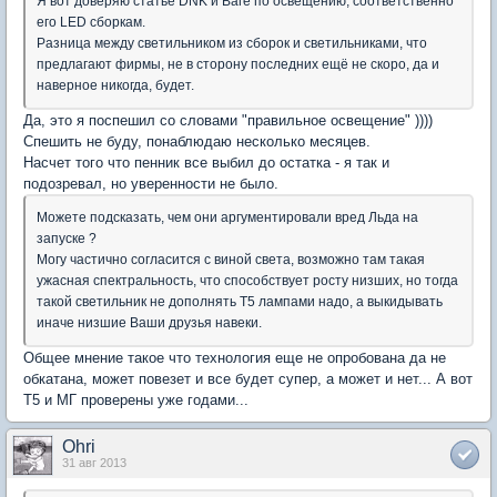
Я вот доверяю статье DNK и Ваге по освещению, соответственно
его LED сборкам.
Разница между светильником из сборок и светильниками, что
предлагают фирмы, не в сторону последних ещё не скоро, да и
наверное никогда, будет.
Да, это я поспешил со словами "правильное освещение" ))))
Спешить не буду, понаблюдаю несколько месяцев.
Насчет того что пенник все выбил до остатка - я так и
подозревал, но уверенности не было.
Можете подсказать, чем они аргументировали вред Льда на
запуске ?
Могу частично согласится с виной света, возможно там такая
ужасная спектральность, что способствует росту низших, но тогда
такой светильник не дополнять Т5 лампами надо, а выкидывать
иначе низшие Ваши друзья навеки.
Общее мнение такое что технология еще не опробована да не
обкатана, может повезет и все будет супер, а может и нет... А вот
T5 и МГ проверены уже годами...
Ohri
31 авг 2013