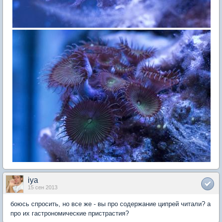
iya
15 сен 2013
боюсь спросить, но все же - вы про содержание ципрей читали? а
про их гастрономические пристрастия?