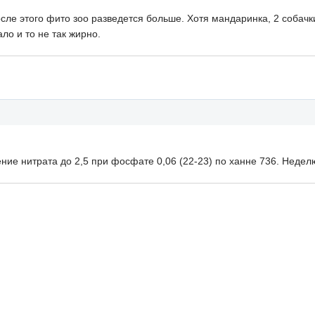
осле этого фито зоо разведется больше. Хотя мандаринка, 2 собач
ло и то не так жирно.
ние нитрата до 2,5 при фосфате 0,06 (22-23) по ханне 736. Недел