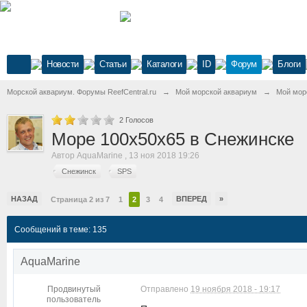
Новости
Статьи
Каталоги
ID
Форум
Блоги
Морской аквариум. Форумы ReefCentral.ru
→
Мой морской аквариум
→
Мой мор
2
Голосов
Море 100х50х65 в Снежинске
Автор
AquaMarine
,
13 ноя 2018 19:26
Снежинск
SPS
НАЗАД
ВПЕРЕД
»
Страница 2 из 7
1
2
3
4
Сообщений в теме: 135
AquaMarine
Продвинутый
Отправлено
19 ноября 2018 - 19:17
пользователь