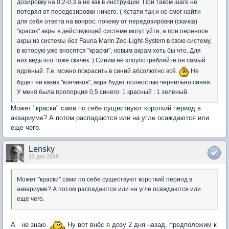
дозировку на 0,2-0,3 а не как в инструкции. При таком шаге не
потерял от передозировки ничего. ( Кстати так и не смог найти
для себя ответа на вопрос: почему от передозировки (скачка)
"красок" акры в действующей системе могут уйти, а при переносе
акры из системы без Fauna Marin Zeo-Light-System в свою систему,
в которую уже вносятся "краски", новым акрам хоть бы что. Для
них ведь это тоже скачёк. ) Синим не злоупотребляйте он самый
ядрёный. Т.е. можно покрасить в синий абсолютно всё.
Не
будет ни каких "кончиков", акра будет полностью чернильно синяя.
У меня была пропорция 0,5 синего: 1 красный : 1 зелёный.
Может "краски" сами по себе существуют короткий период в
аквариуме? А потом распадаются или на угле осаждаются или
еще чего.
Lensky
12 дек 2018
Может "краски" сами по себе существуют короткий период в
аквариуме? А потом распадаются или на угле осаждаются или
еще чего.
А не знаю.
Ну вот внёс я дозу 2 дня назад, предположим к