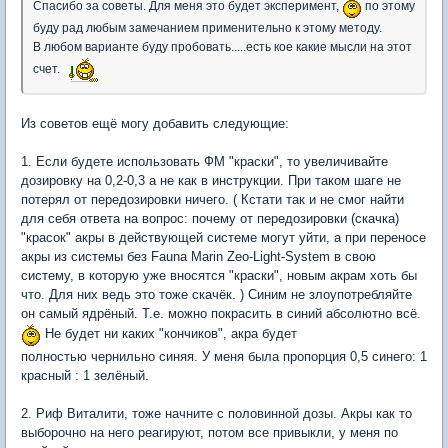
Спасибо за советы. Для меня это будет эксперимент,
по этому
буду рад любым замечанием применительно к этому методу.
В любом варианте буду пробовать.....есть кое какие мысли на этот
счет.
Из советов ещё могу добавить следующие:
1. Если будете использовать ФМ "краски", то увеличивайте
дозировку на 0,2-0,3 а не как в инструкции. При таком шаге не
потерял от передозировки ничего. ( Кстати так и не смог найти
для себя ответа на вопрос: почему от передозировки (скачка)
"красок" акры в действующей системе могут уйти, а при переносе
акры из системы без Fauna Marin Zeo-Light-System в свою
систему, в которую уже вносятся "краски", новым акрам хоть бы
что. Для них ведь это тоже скачёк. ) Синим не злоупотребляйте
он самый ядрёный. Т.е. можно покрасить в синий абсолютно всё.
Не будет ни каких "кончиков", акра будет
полностью чернильно синяя. У меня была пропорция 0,5 синего: 1
красный : 1 зелёный.
2. Риф Виталити, тоже начните с половинной дозы. Акры как то
выборочно на него реагируют, потом все привыкли, у меня по