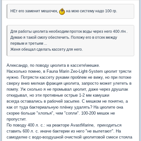
НЕт его заменит мешочек,
на мою систему надо 100 гр.
Для работы цеолита необходим проток воды через него 400 л\ч .
Думаю я такой смогу обеспечить. Положу его в отсек между
первым и третьим ...
Женя обещал сделать кассету для него.
Александр, по поводу цеолита в кассете\мешке.
Насколько помню, в Fauna Marin Zeo-Light-System цеолит трясти
нужно. Потрясти кассету руками проблем не вижу, но при потоке
сверху вниз мелкая фракция цеолита, запросто может улететь в
помпу. Уж сколько я не промывал цеолит, даже через друшлак
откидывал, но эти противные острые 1-2 мм камушки
всегда оставались в рабочей засыпке. С мешком не понятно, а
как от туда бактериальную плёнку удалять? На цеолите она
скорее больше "хлопья", чем "сопли". 100-200 мешок не
пропустит.
По поводу 400 л. с.: на реакторе AvastMarine, приходиться
ставить 600 л. с. иначе бактерии из него "не вылетают". На
самоделке с водо-воздушной очисткой цеолитовой смеси стояла