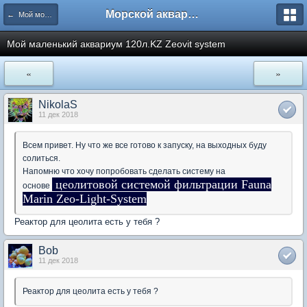
Морской аквариум. Форумы ReefCentral.ru
← Мой морской аквариум
Мой маленький аквариум 120л.KZ Zeovit system
«
»
NikolaS
11 дек 2018
Всем привет. Ну что же все готово к запуску, на выходных буду
солиться.
Напомню что хочу попробовать сделать систему на
цеолитовой системой фильтрации Fauna
основе
Marin Zeo-Light-System
Реактор для цеолита есть у тебя ?
Bob
11 дек 2018
Реактор для цеолита есть у тебя ?