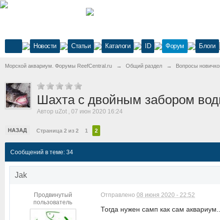
Новости
Статьи
Каталоги
ID
Форум
Блоги
Морской аквариум. Форумы ReefCentral.ru
→
Общий раздел
→
Вопросы новичко
Шахта с двойным забором во
Автор
uZot
,
07 июн 2020 16:24
НАЗАД
Страница 2 из 2
1
2
Сообщений в теме: 34
Jak
Продвинутый
Отправлено
08 июня 2020 - 22:52
пользователь
Тогда нужен самп как сам аквариум.