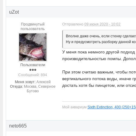
uZot
Продвинутый
Отправлено
09 июня 2020 - 10:02
пользователь
Вполне даже очень, если стенку сделает
Ну и предусмотреть разборку данной ко
У меня пока немного другой подход
производительностью помпы. Дополн
Пользователи
При этом считаю важным, чтобы по
Cообщений: 894
вертикального потока воды, иначе гр
Меня зовут:
Алексей
достать хотя бы пинцетом, или отси
Откуда:
Москва, Северное
Бутово
Мой аквариум
Sixth Extinction, 400 (250+
neto665