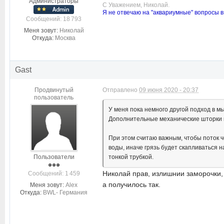
Администраторы
С Уважением, Николай.
Я не отвечаю на "аквариумные" вопросы в
Cообщений: 18 793
Меня зовут:
Николай
Откуда:
Москва
Gast
Продвинутый
Отправлено
09 июня 2020 - 20:37
пользователь
У меня пока немного другой подход в 
Дополнительные механические шторки н
При этом считаю важным, чтобы поток 
воды, иначе грязь будет скапливаться н
Пользователи
тонкой трубкой.
Николай прав, излишнии заморочки,
Cообщений: 1 459
а получилось так.
Меня зовут:
Alex
Откуда:
BWL- Германия