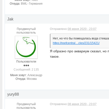
Меня зовут:
Alex
Откуда:
BWL- Германия
Jak
Продвинутый
Отправлено
08 июня 2020 - 23:07
пользователь
Нет, но что бы помещалась вода стекша
https://reefcentral....cles/231/15421/
Я образно про аквариум сказал, но
такое.
Пользователи
Cообщений: 2 135
Меня зовут:
Александр
Откуда:
Москва
yury88
Продвинутый
Отправлено
08 июня 2020 - 23:07
пользователь