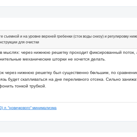
е съемной и на уровне верхней гребенки (сток воды снизу) и регулировку ниж
нструкции для очистки
 в мыслях: через нижнюю решетку проходит фиксированный поток, 
ительные механические шторки не хочется делать.
ток через нижнюю решетку был существенно б
о
льшим, по сравнени
язь будет скапливаться на дне переливного отсека. Сильно занижать
фонить тонкой трубкой.
150) л. "новичкового" минимализма