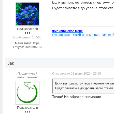
Если вы присмотритесь к чертежу-то 
Будет сливаться до уровня этого сте
Пользователи
Филиппинское море
Островок sps
,
Узкий жёсткий риф
,
DIY кле
Cообщений: 14 560
Меня зовут:
Юра
Откуда:
Филиппины
Jak
Продвинутый
Отправлено
08 июня 2020 - 23:09
пользователь
Если вы присмотритесь к чертежу-то там
Будет сливаться до уровня этого стекла
Точно! Не обратил внимание
Пользователи