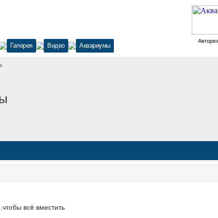
Автори
Галерея
Видео
Аквариумы
в
ды
..чтобы всё вместить