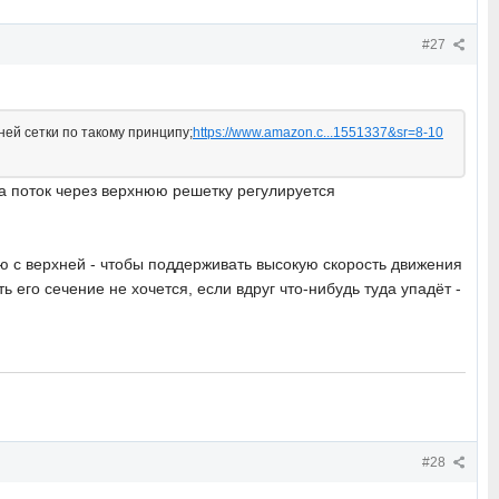
#27
ней сетки по такому принципу;
https://www.amazon.c...1551337&sr=8-10
а поток через верхнюю решетку регулируется
ю с верхней - чтобы поддерживать высокую скорость движения
 его сечение не хочется, если вдруг что-нибудь туда упадёт -
#28