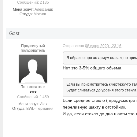
Cообщений: 2 135
Меня зовут:
Александр
Откуда:
Москва
Gast
Продвинутый
Отправлено
08 июня 2020 - 23:16
пользователь
Я образно про аквариум сказал, но пр
Нет это 3-5% общего обьема.
Если вы присмотритесь к чертежу-то там
Пользователи
Будет сливаться до уровня этого стекла
Cообщений: 1 459
Если среднее стекло ( предусмотрет
Меня зовут:
Alex
переливную шахту в отстойник.
Откуда:
BWL- Германия
И да, если стекло до дна шахты это 