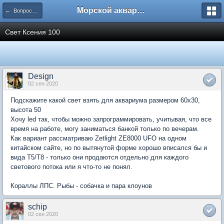
Морской аквариум. Форумы ReefCentral.ru
← Вопросы новичков
Свет Ксения 100
Design
02 сен 2020
Подскажите какой свет взять для аквариума размером 60х30,
высота 50
Хочу led так, чтобы можно запрограммировать, учитывая, что все
время на работе, могу заниматься банкой только по вечерам.
Как вариант рассматриваю Zetlight ZE8000 UFO на одном
китайском сайте, но по вытянутой форме хорошо вписался бы и
вида Т5/Т8 - только они продаются отдельно для каждого
светового потока или я что-то не понял.
Кораллы ЛПС. Рыбы - собачка и пара клоунов
schip
02 сен 2020