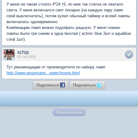
У меня на таком стояло 4*24 т5, по мне так слегка не хватало
света. У меня включался свет попарно (на каждую пару ламп
свой выключатель), потом купил обычный таймер и всем4 лампы
включались одновременно.
Комбинацию ламп можно подобрать ращную. У меня гизман
лампы были три синим и одна беллая ( actinic blue 3шт и aquablue
coral 1шт).
schip
02 сен 2020
Тут рекомендации от производителя по набору ламп
http://www.giesemann...owerchrome.html
Поделиться
Поделиться
Полная версия