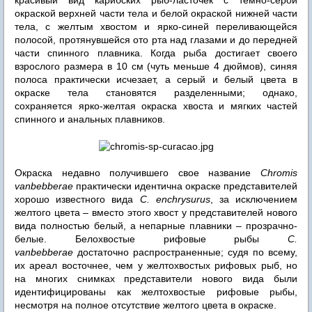
окраской верхней части тела и белой окраской нижней части
тела, с желтым хвостом и ярко-синей переливающейся
полосой, протянувшейся ото рта над глазами и до передней
части спинного плавника. Когда рыба достигает своего
взрослого размера в 10 см (чуть меньше 4 дюймов), синяя
полоса практически исчезает, а серый и белый цвета в
окраске тела становятся разделенными; однако,
сохраняется ярко-желтая окраска хвоста и мягких частей
спинного и анальных плавников.
Окраска недавно получившего свое название
Chromis
vanbebberae
практически идентична окраске представителей
хорошо известного вида
C. enchrysurus
, за исключением
желтого цвета – вместо этого хвост у представителей нового
вида полностью белый, а непарные плавники – прозрачно-
белые. Белохвостые рифовые рыбы
C.
vanbebberae
достаточно распространенные; судя по всему,
их ареал восточнее, чем у желтохвостых рифовых рыб, но
на многих снимках представители нового вида были
идентифицированы как желтохвостые рифовые рыбы,
несмотря на полное отсутствие желтого цвета в окраске.