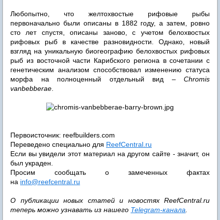
Любопытно, что желтохвостые рифовые рыбы
первоначально были описаны в 1882 году, а затем, ровно
сто лет спустя, описаны заново, с учетом белохвостых
рифовых рыб в качестве разновидности. Однако, новый
взгляд на уникальную биогеографию белохвостых рифовых
рыб из восточной части Карибского региона в сочетании с
генетическим анализом способствовал изменению статуса
морфа на полноценный отдельный вид –
Chromis
vanbebberae
.
Первоисточник: reefbuilders.com
Переведено специально для
ReefCentral.ru
Если вы увидели этот материал на другом сайте - значит, он
был украден.
Просим сообщать о замеченных фактах
на
info@reefcentral.ru
О публикации новых статей и новостях ReefCentral.ru
теперь можно узнавать из нашего
Telegram-канала
.