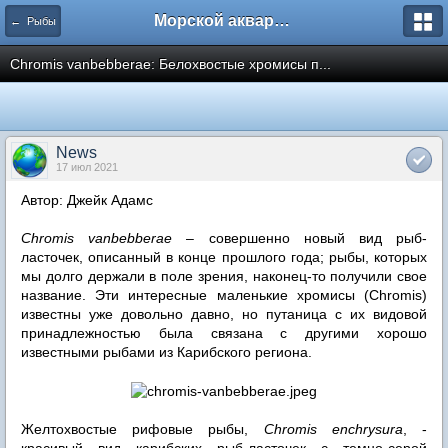
Морской аквариум. Форумы ReefCentral.ru
← Рыбы
Chromis vanbebberae: Белохвостые хромисы п...
News
17 июл 2021
Автор: Джейк Адамс
Chromis vanbebberae
– совершенно новый вид рыб-
ласточек, описанный в конце прошлого года; рыбы, которых
мы долго держали в поле зрения, наконец-то получили свое
название. Эти интересные маленькие хромисы (Chromis)
известны уже довольно давно, но путаница с их видовой
принадлежностью была связана с другими хорошо
известными рыбами из Карибского региона.
Желтохвостые рифовые рыбы,
Chromis enchrysura
, -
красивый вид карибских рыб-ласточек с темно-серой