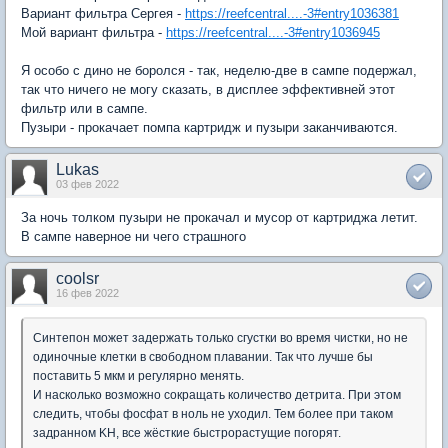
Вариант фильтра Сергея -
https://reefcentral....-3#entry1036381
Мой вариант фильтра -
https://reefcentral....-3#entry1036945
Я особо с дино не боролся - так, неделю-две в сампе подержал,
так что ничего не могу сказать, в дисплее эффективней этот
фильтр или в сампе.
Пузыри - прокачает помпа картридж и пузыри заканчиваются.
Lukas
03 фев 2022
За ночь толком пузыри не прокачал и мусор от картриджа летит.
В сампе наверное ни чего страшного
coolsr
16 фев 2022
Синтепон может задержать только сгустки во время чистки, но не
одиночные клетки в свободном плавании. Так что лучше бы
поставить 5 мкм и регулярно менять.
И насколько возможно сокращать количество детрита. При этом
следить, чтобы фосфат в ноль не уходил. Тем более при таком
задранном KH, все жёсткие быстрорастущие погорят.