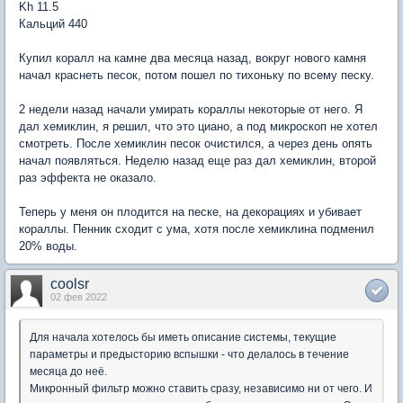
Kh 11.5
Кальций 440
Купил коралл на камне два месяца назад, вокруг нового камня
начал краснеть песок, потом пошел по тихоньку по всему песку.
2 недели назад начали умирать кораллы некоторые от него. Я
дал хемиклин, я решил, что это циано, а под микроскоп не хотел
смотреть. После хемиклин песок очистился, а через день опять
начал появляться. Неделю назад еще раз дал хемиклин, второй
раз эффекта не оказало.
Теперь у меня он плодится на песке, на декорациях и убивает
кораллы. Пенник сходит с ума, хотя после хемиклина подменил
20% воды.
coolsr
02 фев 2022
Для начала хотелось бы иметь описание системы, текущие
параметры и предысторию вспышки - что делалось в течение
месяца до неё.
Микронный фильтр можно ставить сразу, независимо ни от чего. И