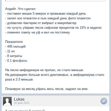
Апдейт. Что сделал:
- поставил мешок 5 микрон и промываю каждый день
- залил зоо планктон и лью каждый день фито планктон
- добавляю бактерии от вибрант и микробактер
- по чучуть убираю песок сифоном процентов по 15% в неделю
- поменял лампу на уф и вкл на постоянку
Показатели
- 445 кальций
- 11 кн
- 8 нитраты
- 0.1 фосфаты
На песке амфидиниум не пропал, но стало меньше.
На декорациях больше всего диатомовых, а амфидиниума стало
раза в 2-3 меньше.
Планирую за месяц убрать весь песок, надоел он мне.
Lukas
16 фев 2022