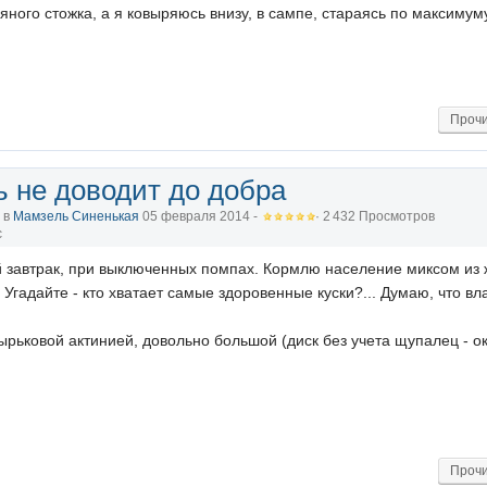
ного стожка, а я ковыряюсь внизу, в сампе, стараясь по максимуму
Прочи
 не доводит до добра
, в
Мамзель Синенькая
05 февраля 2014 -
· 2 432 Просмотров
с
й завтрак, при выключенных помпах. Кормлю население миксом из 
Угадайте - кто хватает самые здоровенные куски?... Думаю, что в
рьковой актинией, довольно большой (диск без учета щупалец - ок
Прочи