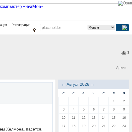
зация
Регистрация
3
Архив
←
Август 2026
→
п
в
с
ч
п
с
в
1
2
3
4
5
6
7
8
9
10
11
12
13
14
15
16
17
18
19
20
21
22
23
ием Хелмона, пасется,