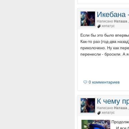
Икебана -
Написано
Наташа
хепатус
Если бы это было впервы
Как-то раз (год-два наза
приколочено. Ну как пере
перенесли - бросили. А я 
0 комментариев
К чему п
Написано
Наташа
хепатус
Продолже
... И вс