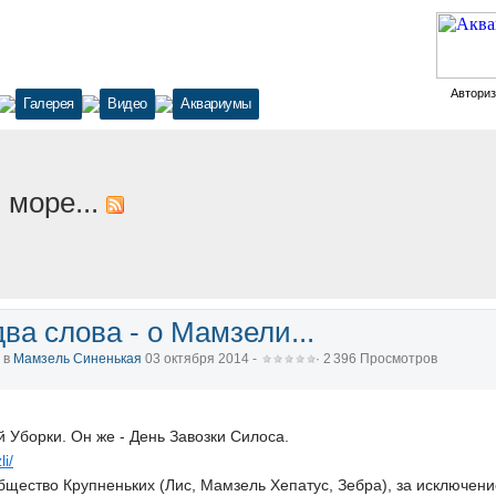
Автори
Галерея
Видео
Аквариумы
 море...
ва слова - о Мамзели...
, в
Мамзель Синенькая
03 октября 2014 -
· 2 396 Просмотров
й Уборки. Он же - День Завозки Силоса.
li/
бщество Крупненьких (Лис, Мамзель Хепатус, Зебра), за исключен