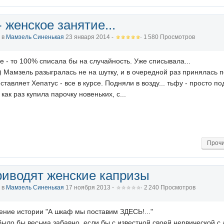
 женское занятие...
, в
Мамзель Синенькая
23 января 2014 -
· 1 580 Просмотров
е - то 100% списала бы на случайность. Уже списывала...
д) Мамзель разыгралась не на шутку, и в очередной раз принялась п
ставляет Хепатус - все в курсе. Подняли в возду... тьфу - просто 
как раз купила парочку новеньких, с...
Прочи
риводят женские капризы
, в
Мамзель Синенькая
17 ноября 2013 -
· 2 240 Просмотров
ние истории "А шкаф мы поставим ЗДЕСЬ!..."
е было бы весьма забавно, если бы с известной своей нервической с