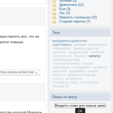
Актиния (3)
Дракончики (12)
Ежи (3)
Лис (2)
Мамзель Синенькая (15)
Сладкая парочка (7)
Теги
ереставлять все, что не
мандаринка-дракончик
подняли повыше,
оцеллярисы
актиния
мандаринка
мандаринки
креветка-доктор
креветки
квадриколор
галиотис
ослиное ухо
Хелмон
хепатус
креветки-доктора
электропроблемы
сказка
новогоднее
манадринки
креветка
айптазия
фридмани
ципрея
тать запись полностью →
лиса ло
креветка-верблюд
статья
еж арбузик
гетерактис малу
философия
Лисица Ло
Поиск по блогу
 детства натурой Мамзель