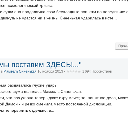
лся психологический кризис.
е сутки она продолжила свои бесплодные попытки по передвижке 
двинуть не удастся ни в жизнь, Синенькая ударилась в исте...
Прочи
мы поставим ЗДЕСЬ!..."
, в
Мамзель Синенькая
16 ноября 2013 -
· 1 694 Просмотров
иума раздавались глухие удары.
еского шума являлась Мамзель Синенькая.
и, что раз уж она теперь даже икру мечет, то, понятное дело, мо
й Дамой - и резко сменила место постоянной дислокации.
ла теперь жить отдельно, в...