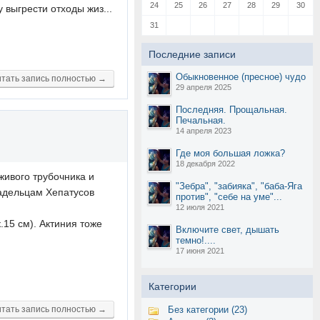
24
25
26
27
28
29
30
 выгрести отходы жиз...
31
Последние записи
Обыкновенное (пресное) чудо
тать запись полностью →
29 апреля 2025
Последняя. Прощальная.
Печальная.
14 апреля 2023
Где моя большая ложка?
18 декабря 2022
живого трубочника и
"Зебра", "забияка", "баба-Яга
ладельцам Хепатусов
против", "себе на уме"...
12 июля 2021
.15 см). Актиния тоже
Включите свет, дышать
темно!....
17 июня 2021
Категории
тать запись полностью →
Без категории (23)