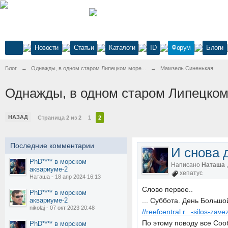
Новости
Статьи
Каталоги
ID
Форум
Блоги
Блог
→
Однажды, в одном старом Липецком море...
→
Мамзель Синенькая
Однажды, в одном старом Липецком
НАЗАД
Страница 2 из 2
1
2
Последние комментарии
И снова д
PhD**** в морском
Написано
Наташа
аквариуме-2
хепатус
Наташа - 18 апр 2024 16:13
Слово первое..
PhD**** в морском
аквариуме-2
... Суббота. День Большо
nikolaj - 07 окт 2023 20:48
//reefcentral.r...-silos-zavez
По этому поводу все Соо
PhD**** в морском