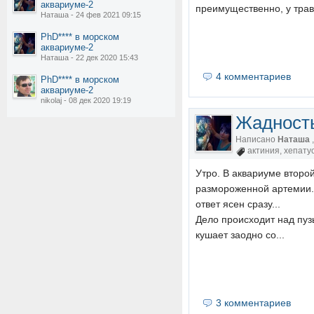
аквариуме-2
преимущественно, у травя
Наташа - 24 фев 2021 09:15
PhD**** в морском
аквариуме-2
Наташа - 22 дек 2020 15:43
4 комментариев
PhD**** в морском
аквариуме-2
nikolaj - 08 дек 2020 19:19
Жадность
Написано
Наташа
актиния
,
хепату
Утро. В аквариуме второ
размороженной артемии. 
ответ ясен сразу...
Дело происходит над пузы
кушает заодно со...
3 комментариев