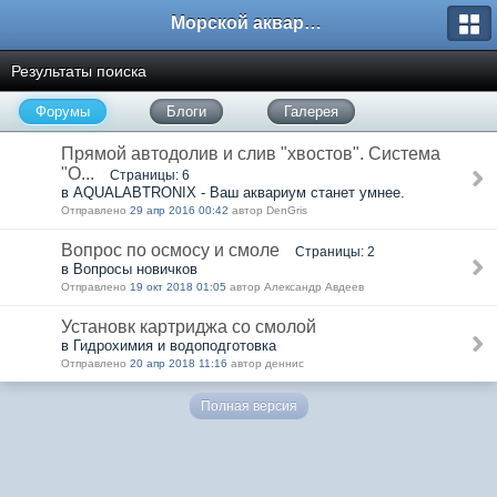
Морской аквариум. Форумы ReefCentral.ru
Результаты поиска
Форумы
Блоги
Галерея
Прямой автодолив и слив "хвостов". Система
"О...
Страницы: 6
в AQUALABTRONIX - Ваш аквариум станет умнее.
Отправлено
29 апр 2016 00:42
автор DenGris
Вопрос по осмосу и смоле
Страницы: 2
в Вопросы новичков
Отправлено
19 окт 2018 01:05
автор Александр Авдеев
Установк картриджа со смолой
в Гидрохимия и водоподготовка
Отправлено
20 апр 2018 11:16
автор деннис
Полная версия