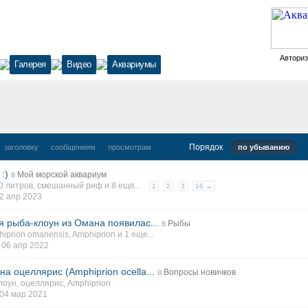
Автори
Галерея
Видео
Аквариумы
Порядок
заголовку
сообщениям
просмотрам
по убыванию
:)
в
Мой морской аквариум
0 литров
,
смешанный риф
и 8 еще...
1
2
3
16 →
2 апр 2023
я рыба-клоун из Омана появилас...
в
Рыбы
iprion omanensis
,
Amphiprion
и 1 еще...
,
06 апр 2022
а оцеллярис (Amphiprion ocella...
в
Вопросы новичков
лоун
,
оцеллярис
,
Amphiprion
04 мар 2021