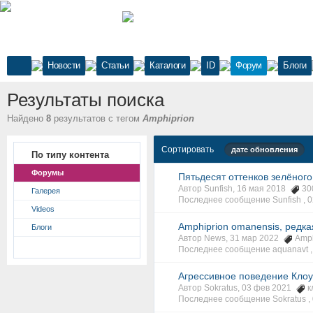
Новости
Статьи
Каталоги
ID
Форум
Блоги
Результаты поиска
Найдено
8
результатов с тегом
Amphiprion
Сортировать
дате обновления
По типу контента
Форумы
Пятьдесят оттенков зелёного 
Автор Sunfish, 16 мая 2018
30
Галерея
Последнее сообщение Sunfish ,
0
Videos
Amphiprion omanensis, редка
Блоги
Автор News, 31 мар 2022
Amph
Последнее сообщение aquanavt 
Агрессивное поведение Клоун
Автор Sokratus, 03 фев 2021
к
Последнее сообщение Sokratus ,