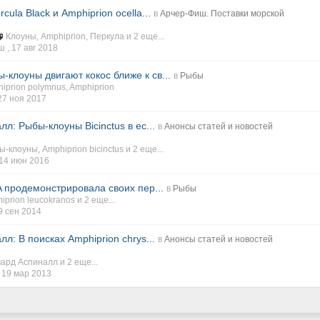
ula Black и Amphiprion ocella...
в
Арчер-Фиш. Поставки морской
Клоуны
,
Amphiprion
,
Перкула
и 2 еще...
ш ,
17 авг 2018
клоуны двигают кокос ближе к св...
в
Рыбы
iprion polymnus
,
Amphiprion
27 ноя 2017
л: Рыбы-клоуны Bicinctus в ес...
в
Анонсы статей и новостей
ы-клоуны
,
Amphiprion bicinctus
и 2 еще...
14 июн 2016
A продемонстрировала своих пер...
в
Рыбы
iprion leucokranos
и 2 еще...
9 сен 2014
л: В поисках Amphiprion chrys...
в
Анонсы статей и новостей
чард Аспиналл
и 2 еще...
,
19 мар 2013