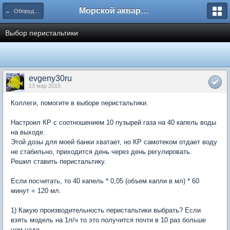
Морской аквариум. Форумы ReefCentral.ru
← Оборудование, технические вопросы
Выбор перистальтики
evgeny30ru
13 мар 2015
Коллеги, помогите в выборе перистальтики.
Настроил КР с соотношением 10 пузырей газа на 40 капель воды
на выходе.
Этой дозы для моей банки хватает, но КР самотеком отдает воду
не стабильно, приходится день через день регулировать.
Решил ставить перистальтику.
Если посчитать, то 40 капель * 0,05 (объем капли в мл) * 60
минут = 120 мл.
1) Какую производительность перистальтики выбрать? Если
взять модель на 1л/ч то это получится почти в 10 раз больше
чем надо....