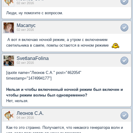
02 окт 2016
Люди, ну помогите с вопросом.
Масапус
02 окт 2016
А вот я включаю ночной режим, а утром с включением
светильника в сампе, помпы остаются в ночном режиме
SvetlanaFolina
02 окт 2016
[quote name="Леонов С.А." post="462054"
timestamp="1474994177"]
Нельзя и чтобы включенный ночной режим был включен и
чтобы режим волны был одновременно?
Нет, нельзя.
Леонов С.А.
04 окт 2016
Как-то это странно. Получается, что никакого генератора волн и