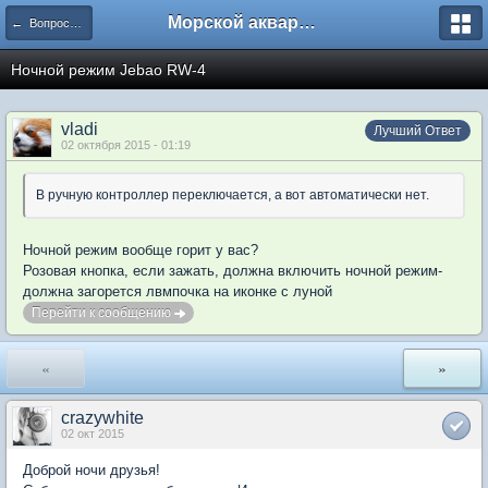
Морской аквариум. Форумы ReefCentral.ru
← Вопросы новичков
Ночной режим Jebao RW-4
vladi
Лучший Ответ
02 октября 2015 - 01:19
В ручную контроллер переключается, а вот автоматически нет.
Ночной режим вообще горит у вас?
Розовая кнопка, если зажать, должна включить ночной режим-
должна загорется лвмпочка на иконке с луной
Перейти к сообщению
«
»
crazywhite
02 окт 2015
Доброй ночи друзья!