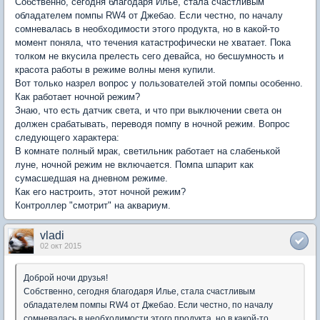
Собственно, сегодня благодаря Илье, стала счастливым
обладателем помпы RW4 от Джебао. Если честно, по началу
сомневалась в необходимости этого продукта, но в какой-то
момент поняла, что течения катастрофически не хватает. Пока
толком не вкусила прелесть сего девайса, но бесшумность и
красота работы в режиме волны меня купили.
Вот только назрел вопрос у пользователей этой помпы особенно.
Как работает ночной режим?
Знаю, что есть датчик света, и что при выключении света он
должен срабатывать, переводя помпу в ночной режим. Вопрос
следующего характера:
В комнате полный мрак, светильник работает на слабенькой
луне, ночной режим не включается. Помпа шпарит как
сумасшедшая на дневном режиме.
Как его настроить, этот ночной режим?
Контроллер "смотрит" на аквариум.
vladi
02 окт 2015
Доброй ночи друзья!
Собственно, сегодня благодаря Илье, стала счастливым
обладателем помпы RW4 от Джебао. Если честно, по началу
сомневалась в необходимости этого продукта, но в какой-то