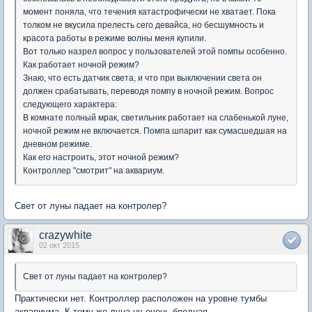
момент поняла, что течения катастрофически не хватает. Пока
толком не вкусила прелесть сего девайса, но бесшумность и
красота работы в режиме волны меня купили.
Вот только назрел вопрос у пользователей этой помпы особенно.
Как работает ночной режим?
Знаю, что есть датчик света, и что при выключении света он
должен срабатывать, переводя помпу в ночной режим. Вопрос
следующего характера:
В комнате полный мрак, светильник работает на слабенькой луне,
ночной режим не включается. Помпа шпарит как сумасшедшая на
дневном режиме.
Как его настроить, этот ночной режим?
Контроллер "смотрит" на аквариум.
Свет от луны падает на контролер?
crazywhite
02 окт 2015
Свет от луны падает на контролер?
Практически нет. Контроллер расположен на уровне тумбы
аквариума. К тому же луна ну очень бледная.