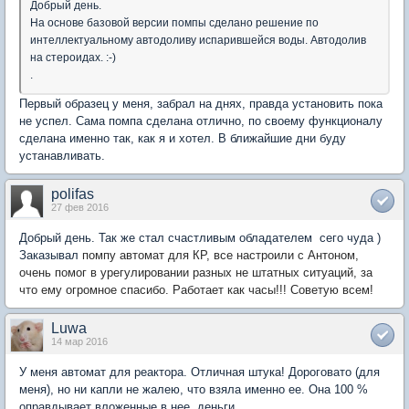
Добрый день.
На основе базовой версии помпы сделано решение по
интеллектуальному автодоливу испарившейся воды. Автодолив
на стероидах. :-)
.
Первый образец у меня, забрал на днях, правда установить пока
не успел. Сама помпа сделана отлично, по своему функционалу
сделана именно так, как я и хотел. В ближайшие дни буду
устанавливать.
polifas
27 фев 2016
Добрый день. Так же стал счастливым обладателем сего чуда )
Заказывал
помпу автомат для КР, все настроили с Антоном,
очень помог в урегулировании разных не штатных ситуаций, за
что ему огромное спасибо. Работает как часы!!! Советую всем!
Luwa
14 мар 2016
У меня автомат для реактора. Отличная штука! Дороговато (для
меня), но ни капли не жалею, что взяла именно ее. Она 100 %
оправдывает вложенные в нее деньги .