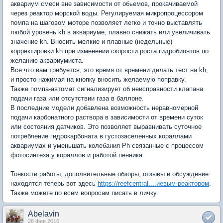
аквариум смеси вне зависимости от обьемов, прокачиваемой
через реактор морской воды. Регулируемая микропроцессором
помпа на шаговом моторе позволяет легко и точно выставлять
любой уровень kh в аквариуме, плавно снижать или увеличивать
значение kh. Вносить мелкие и плавные (недельные)
корректировки kh при изменении скорости роста гидробионтов по
желанию аквариумиста.
Все что вам требуется, это время от времени делать тест на kh,
и просто нажимая на кнопку вносить желаемую поправку.
Также помпа-автомат сигнализирует об неисправности клапана
подачи газа или отсутствии газа в баллоне.
В последние модели добавлена возможность неравномерной
подачи карбонатного раствора в зависимости от времени суток
или состояния датчиков. Это позволяет выравнивать суточное
потребление гидрокарбоната в густозаселенных кораллами
аквариумах и уменьшать колебания Ph связанные с процессом
фотосинтеза у кораллов и работой пенника.
Тонкости работы, дополнительные обзоры, отзывы и обсуждение
находятся теперь вот здесь
https://reefcentral....иевым-реактором
.
Также можете по всем вопросам писать в личку.
Abelavin
26 фев 2016