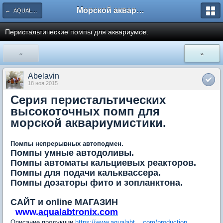
Морской аквариум. Форумы ReefCentral.ru
← AQUALABTRONIX - Ваш аквариум станет умнее.
Перистальтические помпы для аквариумов.
«
»
Abelavin
18 ноя 2015
Серия перистальтических
высокоточных помп для
морской аквариумистики.
Помпы непрерывных автоподмен.
Помпы умные автодоливы.
Помпы автоматы кальциевых реакторов.
Помпы для подачи кальквассера.
Помпы дозаторы фито и зопланктона.
САЙТ и online МАГАЗИН
www.
aqualabtronix.com
Описание продукции
https://www.aqualabt....com/production