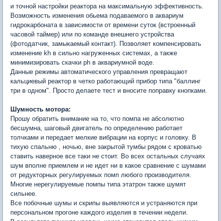
и точной настройки реактора на максимальную эффективность.
Возможность изменения обьема подаваемого в аквариум
гидрокарбоната в зависимости от времени суток (встроенный
часовой таймер) или по команде внешнего устройства
(фотодатчик, замыкаемый контакт). Позволяет компенсировать
изменение kh в сильно нагруженных системах, а также
минимизировать скачки ph в аквариумной воде.
Данные режимы автоматического управления превращают
кальциевый реактор в четко работающий прибор типа "баллинг
три в одном". Просто делаете тест и вносите поправку кнопками.
Шумность мотора:
Прошу обратить внимание на то, что помпа не абсолютно
бесшумна, шаговый двигатель по определению работает
толчками и передает мелкие вибрации на корпус и головку. В
тихую спальню , ночью, вне закрытой тумбы рядом с кроватью
ставить наверное все таки не стоит. Во всех остальных случаях
шум вполне приемлем и не идет ни в какое сравнение с шумами
от редукторных регулируемых помп любого производителя.
Многие нерегулируемые помпы типа этатрон также шумят
сильнее.
Все побочные шумы и скрипы выявляются и устраняются при
персональном прогоне каждого изделия в течении недели.