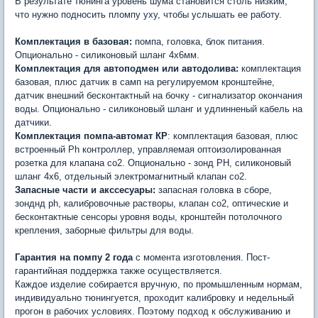
В результате тюнинга уровень шума становится столь низким,
что нужно подносить пломпу уху, чтобы услышать ее работу.
Комплектация в базовая:
помпа, головка, блок питания.
Опционально - силиконовый шланг 4х6мм.
Комплектация для автоподмен или автодолива:
комплектация
базовая, плюс датчик в самп на регулируемом кронштейне,
датчик внешний бесконтактный на бочку - сигнализатор окончания
воды. Опционально - силиконовый шланг и удлинненый кабель на
датчики.
Комплектация помпа-автомат КР
: комплектация базовая, плюс
встроенный Ph контроллер, управляемая оптоизолированная
розетка для клапана со2. Опционально - зонд PH, силиконовый
шланг 4х6, отдельный электромагнитный клапан со2.
Запасные части и акссесуары:
запасная головка в сборе,
зонднд ph, калибровочные растворы, клапан со2, оптические и
бесконтактные сенсоры уровня воды, кронштейн потолочного
крепления, заборные фильтры для воды.
Гарантия на помпу 2 года
с момента изготовления. Пост-
гарантийная поддержка также осуществляется.
Каждое изделие собирается вручную, по промышленным нормам,
индивидуально тюнингуется, проходит калибровку и недельный
прогон в рабочих условиях. Поэтому подход к обслуживанию и