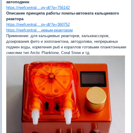
автоподмен
https://reefcentral....py-dl/?p=756142
Описание принципа работы помпы-автомата кальциевого
реактора
https://reefcentral....py-dl/?p=360752
https://reefcentral....иевым-реактором
Применение: для кальциевых реакторов, кальквассеров,
дозирования фито и зоопланктона, автодолива, непрерывных
подмен воды, кормления рыб и кораллов готовыми планктонными
смесями тип Arctic Planktone, Coral Snow и тд.