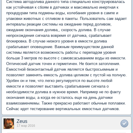
Система автодолива данного типа специально конструировалась
как устойчивая к сбоям в датчиках и максимально инертная к
процедурам типа подмены воды, колебания уровня в сампе и
упаковки животных с отливом в пакеты. Пользователь сам задает
интервалы реакции системы на ожидание перед доливом,
ожидание окончания долива,, скорость долива. В случае
непрохождения сигнала вовремя от датчика, срабатывает
блокировка. В случае низкого уровня в емкости долива
срабатывает оповещение. Важным преимуществом данной
системы является возможность работы с перепадом уровня
больше 3 метров по высоте с самовсасыванием воды из емкости.
Оптический датчик точен и герметичен. Не боится затопления.
Емкостной безконтактный датчик является быстросьемным и
позволяет заменять емкость долива целиком с пустой на полную.
Удобен он и тем, что легко регулируется по высоте любой
емкости и позволяет выставить срабатывание сигнала о
необходимости долива в нужное время. Например не по факту
окончания воды, а когда ее осталось еще на день.датчики
взаимозаменяемы. Также прекрасно работают обычные поплавки.
Сейчас идет тестирование вертикальных емкостных датчиков.
Zeus
17 мар 2016