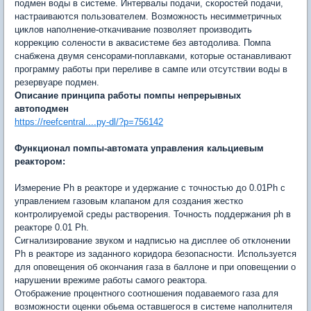
подмен воды в системе. Интервалы подачи, скоростей подачи,
настраиваются пользователем. Возможность несимметричных
циклов наполнение-откачивание позволяет производить
коррекцию солености в аквасистеме без автодолива. Помпа
снабжена двумя сенсорами-поплавками, которые останавливают
программу работы при переливе в сампе или отсутствии воды в
резервуаре подмен.
Описание принципа работы помпы непрерывных
автоподмен
https://reefcentral....py-dl/?p=756142
Функционал помпы-автомата управления кальциевым
реактором:
Измерение Ph в реакторе и удержание с точностью до 0.01Ph с
управлением газовым клапаном для создания жестко
контролируемой среды растворения. Точность поддержания ph в
реакторе 0.01 Ph.
Сигнализирование звуком и надписью на дисплее об отклонении
Ph в реакторе из заданного коридора безопасности. Используется
для оповещения об окончания газа в баллоне и при оповещении о
нарушении врежиме работы самого реактора.
Отображение процентного соотношения подаваемого газа для
возможности оценки обьема оставшегося в системе наполнителя