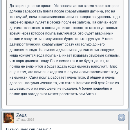
Да в принципе все просто. Устанавливается время через которое
должна заработать помпа после срабатывания датчика, это на
тот случай, если останавливалась помпа возврата и уровень воды
какое-то время гуляет в отсеке после ее запуска. На случай если
датчик отказывает, а помпа доливает осмос, то можно установить
время через которое помпа выключится, это будет аварийный
режим и запустить помпу можно будет только вручную. У меня
датчик оптический, срабатывает сразу как только до него
докаснется вода. На емкости для осмоса датчик стоит снаружи,
когда кончается вода помпа начинает издавать звуковые сигналы,
что пора доливать воду. Если осмос так и не будет долит, то
помпа не включится и будет ждать когда емкость наполнят. Плюс
еще в том, что помпа находится снаружи и сама засасывает воду
из емкости. Сама помпа работает очень тихо. В общем я очень
доволен, получил именно то, что хотел. Конечно сей девайс не из
дешевых, но я на него денег не пожалел. А более подробно о
помпе для автодолива может рассказать сам Антон.
Zeus
17 мар 2016
В каую цену сей девайс?