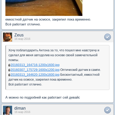
емкостной датчик на осмосе, закрепил пока временно.
Всё работает отлично.
Zeus
16 мар 2016
Хочу поблагодарить Антона за то, что пошел мне навстречу и
сделал для меня автодолив на основе своей замечательной
помпы.
20160313_164716-1200x1600.jpg
20160307_175729-1600x1200.jpg
Оптический датчик в сампе.
20160313_164620-1200x1600.jpg
Бесконтактный, емкостной
датчик на осмосе, закрепил пока временно.
Всё работает отлично.
А можно по подробней как работает сей девайс
diman
16 мар 2016