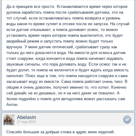
Да в принципе все просто. Устанавливается время через которое
должна заработать помпа после срабатывания датчика, это на
тот случай, если останавливалась помпа возврата и уровень
воды какое-то время гуляет в отсеке после ее запуска. На случай
если датчик отказывает, а помпа доливает осмос, то можно
установить время через которое помпа выключится, это будет
аварийный режим и запустить помпу можно будет только
вручную. У меня датчик оптический, срабатывает сразу как
только до него докаснется вода. На емкости для осмоса датчик
стоит снаружи, когда кончается вода помпа начинает издавать
звуковые сигналы, что пора доливать воду. Если осмос так и не
будет долит, то помпа не включится и будет ждать когда емкость
наполнят. Плюс еще в том, что помпа находится снаружи и сама
засасывает воду из емкости. Сама помпа работает очень тихо. В
общем я очень доволен, получил именно то, что хотел. Конечно
сей девайс не из дешевых, но я на него денег не пожалел. А
более подробно о помпе для автодолива может рассказать сам
Антон.
Abelavin
17 мар 2016
Спасибо большое за добрые слова в адрес моих изделий.