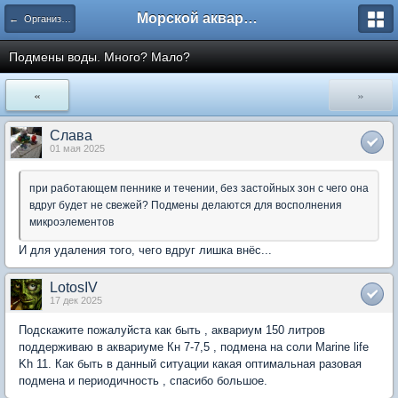
Морской аквариум. Форумы ReefCentral.ru
← Организация морских систем
Подмены воды. Много? Мало?
«
»
Слава
01 мая 2025
при работающем пеннике и течении, без застойных зон с чего она
вдруг будет не свежей? Подмены делаются для восполнения
микроэлементов
И для удаления того, чего вдруг лишка внёс...
LotosIV
17 дек 2025
Подскажите пожалуйста как быть , аквариум 150 литров
поддерживаю в аквариуме Кн 7-7,5 , подмена на соли Marine life
Kh 11. Как быть в данный ситуации какая оптимальная разовая
подмена и периодичность , спасибо большое.