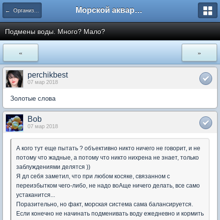
Морской аквариум. Форумы ReefCentral.ru
← Организация морских систем
Подмены воды. Много? Мало?
«
»
perchikbest
07 мар 2018
Золотые слова
Bob
07 мар 2018
А кого тут еще пытать ? объективно никто ничего не говорит, и не
потому что жадные, а потому что никто нихрена не знает, только
заблуждениями делятся ))
Я дл себя заметил, что при любом косяке, связанном с
переизбытком чего-либо, не надо воАще ничего делать, все само
устаканится...
Поразительно, но факт, морская система сама балансируется.
Если конечно не начинать подменивать воду ежедневно и кормить