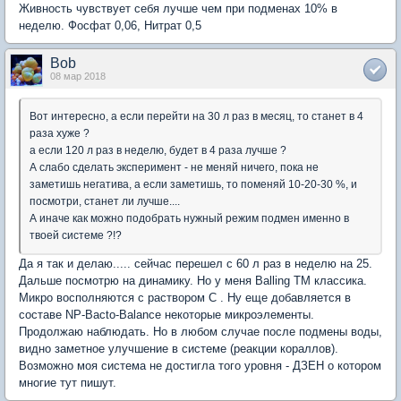
Живность чувствует себя лучше чем при подменах 10% в
неделю. Фосфат 0,06, Нитрат 0,5
Bob
08 мар 2018
Вот интересно, а если перейти на 30 л раз в месяц, то станет в 4
раза хуже ?
а если 120 л раз в неделю, будет в 4 раза лучше ?
А слабо сделать эксперимент - не меняй ничего, пока не
заметишь негатива, а если заметишь, то поменяй 10-20-30 %, и
посмотри, станет ли лучше....
А иначе как можно подобрать нужный режим подмен именно в
твоей системе ?!?
Да я так и делаю..... сейчас перешел с 60 л раз в неделю на 25.
Дальше посмотрю на динамику. Но у меня Balling TM классика.
Микро восполняются с раствором С . Ну еще добавляется в
составе NP-Bacto-Balance некоторые микроэлементы.
Продолжаю наблюдать. Но в любом случае после подмены воды,
видно заметное улучшение в системе (реакции кораллов).
Возможно моя система не достигла того уровня - ДЗЕН о котором
многие тут пишут.