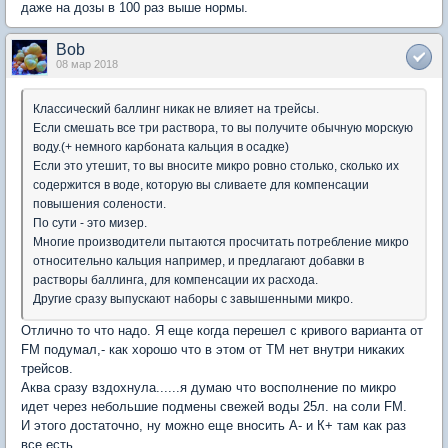
даже на дозы в 100 раз выше нормы.
Bob
08 мар 2018
Классический баллинг никак не влияет на трейсы.
Если смешать все три раствора, то вы получите обычную морскую
воду.(+ немного карбоната кальция в осадке)
Если это утешит, то вы вносите микро ровно столько, сколько их
содержится в воде, которую вы сливаете для компенсации
повышения солености.
По сути - это мизер.
Многие производители пытаются просчитать потребление микро
относительно кальция например, и предлагают добавки в
растворы баллинга, для компенсации их расхода.
Другие сразу выпускают наборы с завышенными микро.
Отлично то что надо. Я еще когда перешел с кривого варианта от
FM подумал,- как хорошо что в этом от ТМ нет внутри никаких
трейсов.
Аква сразу вздохнула......я думаю что восполнение по микро
идет через небольшие подмены свежей воды 25л. на соли FM.
И этого достаточно, ну можно еще вносить А- и К+ там как раз
все есть.