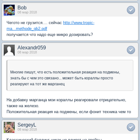
Bob
08 мар 2018
Чегото не грузится.... сейчас
http://www.tropic-
ma...methode_gb2.pdf
получается что надо еще микро дозировать?
Alexandr059
08 мар 2018
Многие пишут, что есть положительная реакция на подмены,
знать бы с чем это связано... может быть кораллы просто
реагируют на тот же марганец
На добавку марганца мои кораллы реагировали отрицательно,
также на железо.
Положительная реакция на подмены, если фонит техника чем то
SergeyL
08 мар 2018
Классический баллинг никак не влияет на трейсы.