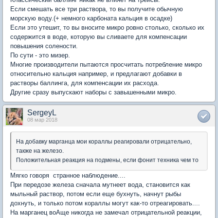
Если смешать все три раствора, то вы получите обычную
морскую воду.(+ немного карбоната кальция в осадке)
Если это утешит, то вы вносите микро ровно столько, сколько их
содержится в воде, которую вы сливаете для компенсации
повышения солености.
По сути - это мизер.
Многие производители пытаются просчитать потребление микро
относительно кальция например, и предлагают добавки в
растворы баллинга, для компенсации их расхода.
Другие сразу выпускают наборы с завышенными микро.
SergeyL
08 мар 2018
На добавку марганца мои кораллы реагировали отрицательно,
также на железо.
Положительная реакция на подмены, если фонит техника чем то
Мягко говоря странное наблюдение....
При передозе железа сначала мутнеет вода, становится как
мыльный раствор, потом если еще бухнуть, начнут рыбы
дохнуть, и только потом кораллы могут как-то отреагировать....
На марганец воАще никогда не замечал отрицательной реакции,