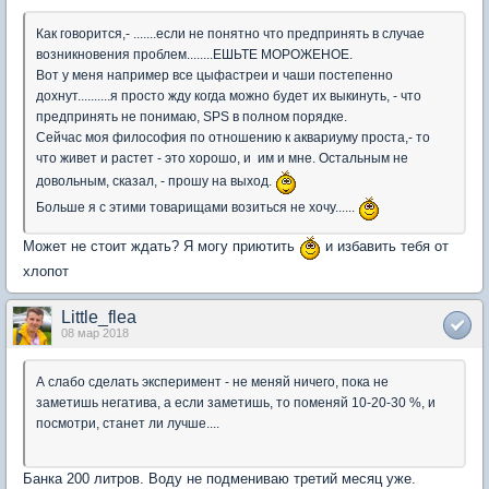
Как говорится,- .......если не понятно что предпринять в случае
возникновения проблем........ЕШЬТЕ МОРОЖЕНОЕ.
Вот у меня например все цыфастреи и чаши постепенно
дохнут..........я просто жду когда можно будет их выкинуть, - что
предпринять не понимаю, SPS в полном порядке.
Сейчас моя философия по отношению к аквариуму проста,- то
что живет и растет - это хорошо, и им и мне. Остальным не
довольным, сказал, - прошу на выход.
Больше я с этими товарищами возиться не хочу......
Может не стоит ждать? Я могу приютить
и избавить тебя от
хлопот
Little_flea
08 мар 2018
А слабо сделать эксперимент - не меняй ничего, пока не
заметишь негатива, а если заметишь, то поменяй 10-20-30 %, и
посмотри, станет ли лучше....
Банка 200 литров. Воду не подмениваю третий месяц уже.