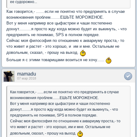
ее судорожно...
Как говорится,- .......если не понятно что предпринять в случае
возникновения проблем........ЕШЬТЕ МОРОЖЕНОЕ.
Вот у меня например все цыфастреи и чаши постепенно
дохнут..........я просто жду когда можно будет их выкинуть, - что
предпринять не понимаю, SPS в полном порядке.
Сейчас моя философия по отношению к аквариуму проста,- то
что живет и растет - это хорошо, и им и мне. Остальным не
довольным, сказал, - прошу на выход.
Больше я с этими товарищами возиться не хочу......
mamadu
07 мар 2018
Как говорится,- .......если не понятно что предпринять в случае
возникновения проблем........ЕШЬТЕ МОРОЖЕНОЕ.
Вот у меня например все цыфастреи и чаши постепенно
дохнут..........я просто жду когда можно будет их выкинуть, - что
предпринять не понимаю, SPS в полном порядке.
Сейчас моя философия по отношению к аквариуму проста,- то
что живет и растет - это хорошо, им и мне. Остальным не
довольным, сказал, - прошу на выход.