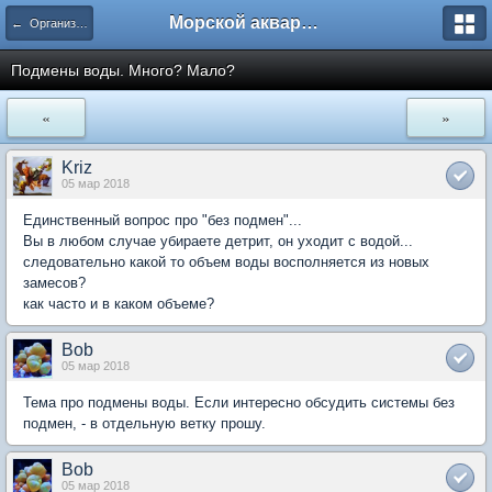
Морской аквариум. Форумы ReefCentral.ru
← Организация морских систем
Подмены воды. Много? Мало?
«
»
Kriz
05 мар 2018
Единственный вопрос про "без подмен"...
Вы в любом случае убираете детрит, он уходит с водой...
следовательно какой то объем воды восполняется из новых
замесов?
как часто и в каком объеме?
Bob
05 мар 2018
Тема про подмены воды. Если интересно обсудить системы без
подмен, - в отдельную ветку прошу.
Bob
05 мар 2018