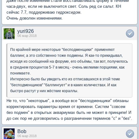
даже после изменений стали восстанавливать форму в течении
часа-двух, если не выключится свет. Соль ред си сальт. КН
сейчас 7.7, поддерживаю гидроксидом.
Очень доволен изменениями.
yuri926
06 мар 2018
По крайней мере некоторые "бесподменщики" применяют
баллинг, а это собственно тоже подмены. Я как-то прикидывал,
исходя из сообщений на форуме, его объёмы, так вот, получилось
в среднем процентов 5-7 в месяц - очень мелкими порциями, как
понимаете.
Интересно было бы увидеть кто из отписавшихся в этой теме
"бесподменщиков" "баллингует" и в каких количествах. И как
быстро растут у них жёсткие кораллы.
Не то, что "некоторые", а вообще все "бесподменщики" обязаны
корректировать параметры время от времени. Систем "совсем
без подмен" в открытых аквариумах быть не может в принципе! И
до сих пор не договорились о разграничении терминов "с" и "без".
Bob
06 мар 2018