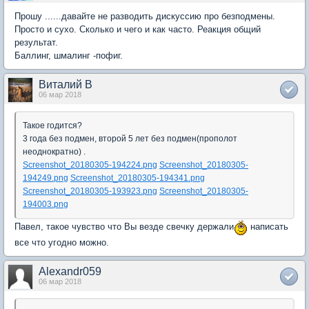
Прошу ......давайте не разводить дискуссию про безподмены.
Просто и сухо. Сколько и чего и как часто. Реакция общий
результат.
Баллинг, шмалинг -пофиг.
Виталий В
06 мар 2018
Такое годится?
3 года без подмен, второй 5 лет без подмен(прополот
неоднократно) .
Screenshot_20180305-194224.png
Screenshot_20180305-
194249.png
Screenshot_20180305-194341.png
Screenshot_20180305-193923.png
Screenshot_20180305-
194003.png
Павел, такое чувство что Вы везде свечку держали
написать
все что угодно можно.
Alexandr059
06 мар 2018