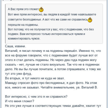
А Вас прям это гложет
Вот мне прям интересно, вы людям в каждой теме навязываете
советуете безподменье. А вот что же сами не справились
перешли на подмены.
Вот потому, что не получается у вас, что с подменами, что без
подмен. Вам интересно только интересоваться чужим и
комментировать чужое.
Саша, извини.
Виталий, я писал почему я на подмены перешёл. Именно то, что
все на форуме говорили, что с подменами будет лучше вот от
этого я стал делать подмены. Но через два года подмен могу
сказать - нет, лучше не стало визуально. Так что не в подменах
дело. Но вы бы лучше почитали, а потом спрашивали, к тому же
тут это уже флуд.
Во вторых, я тут никого ни куда не звал.
Мамаду спросил фото про бесподменье, я дал фото. На этом
все, никого не зазывал. Читайте внимательнее, ув. Виталий В.
Вот интересно, с чем это я нн справился?
И что меня гложет?
Но это уже лучше в соответствующих темах давайте, хватит тут