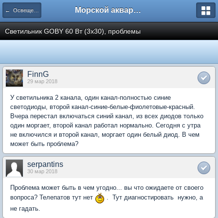
Морской аквариум. Форумы ReefCentral.ru
← Освещение морских аквариумов
Светильник GOBY 60 Вт (3х30), проблемы
FinnG
29 мар 2018
У светильника 2 канала, один канал-полностью синие
светодиоды, второй канал-синие-белые-фиолетовые-красный.
Вчера перестал включаться синий канал, из всех диодов только
один моргает, второй канал работал нормально. Сегодня с утра
не включился и второй канал, моргает один белый диод. В чем
может быть проблема?
serpantins
30 мар 2018
Проблема может быть в чем угодно... вы что ожидаете от своего
вопроса? Телепатов тут нет
. Тут диагностировать нужно, а
не гадать.