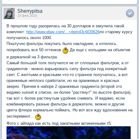
Sherrypitsa
15 фев 2015
В прошлом году разорилась на 30 долларов и закупила такой
комплект:
http://www.ebay.com/...=item43c6f20626
по старому курсу
получалось около 1000.
Поштучно фильтры покупать было накладнее, а хотелось
попробовать все 50 оттенков
Да еще с кольцами на объектив
и держалкой на 3 фильтра.
Самый большой толк получился не от сплошных фильтров, а от
градиентов - можно варьировать силу фильтра под конкретный
свет. С желтыми и красными что-то странное получалось, а вот
оранжевые неплохо сработали, но на оранжевых и красных
зверях. Причем в наборе 2 оранжевых градиента (второй это
видимо sunset в списке, он более "растянут" по высоте фильтра),
так вот с более растянутым удобнее снимать. И видимо, если
комбинировать разные фильтры в держателе, можно и другие
цвета флюра нормально поймать. Но вот все жду вдохновения на
эксперимент...
Фото с айпада как есть под закатными актиничными т5: