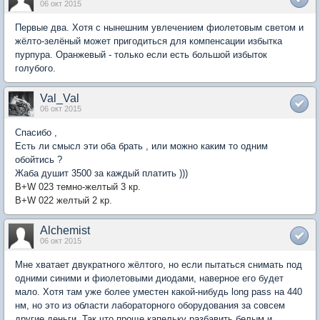
06 окт 2015
Первые два. Хотя с нынешним увлечением фиолетовым светом и
жёлто-зелёный может пригодиться для компенсации избытка
пурпура. Оранжевый - только если есть большой избыток
голубого.
Val_Val
06 окт 2015
Спасибо ,
Есть ли смысл эти оба брать , или можно каким то одним
обойтись ?
Жаба душит 3500 за каждый платить )))
B+W 023 темно-желтый 3 кр.
B+W 022 желтый 2 кр.
Alchemist
06 окт 2015
Мне хватает двукратного жёлтого, но если пытаться снимать под
одними синими и фиолетовыми диодами, наверное его будет
мало. Хотя там уже более уместен какой-нибудь long pass на 440
нм, но это из области лабораторного оборудования за совсем
другие деньги. Так что проще капельку разбавить белым и