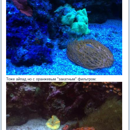
Тоже айпад но с оранжевым "закатным" фильтром: