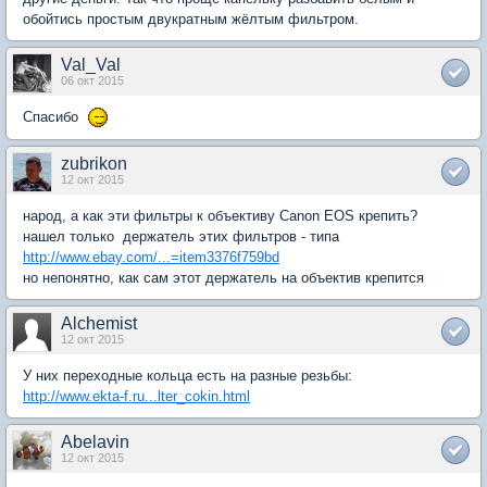
обойтись простым двукратным жёлтым фильтром.
Val_Val
06 окт 2015
Спасибо
zubrikon
12 окт 2015
народ, а как эти фильтры к объективу Canon EOS крепить?
нашел только держатель этих фильтров - типа
http://www.ebay.com/...=item3376f759bd
но непонятно, как сам этот держатель на объектив крепится
Alchemist
12 окт 2015
У них переходные кольца есть на разные резьбы:
http://www.ekta-f.ru...lter_cokin.html
Abelavin
12 окт 2015