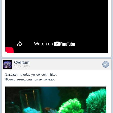
Overturn
10 фев 2015
Заказал на ебае yellow cokin filter.
Фото с телефона при актиниках: