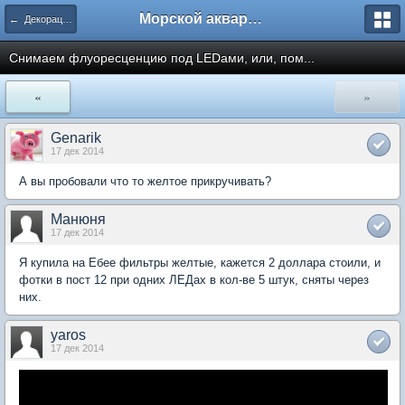
Морской аквариум. Форумы ReefCentral.ru
← Декорации, оформление, интерьер, фотография
Снимаем флуоресценцию под LEDами, или, пом...
«
»
Genarik
17 дек 2014
А вы пробовали что то желтое прикручивать?
Манюня
17 дек 2014
Я купила на Ебее фильтры желтые, кажется 2 доллара стоили, и
фотки в пост 12 при одних ЛЕДах в кол-ве 5 штук, сняты через
них.
yaros
17 дек 2014