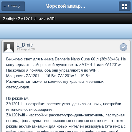
Морской аквариум. Форумы ReefCentral.ru
← Освещение морских аквариумов
Zetlight ZA1201 -L или WIFI
L_Dmitr
13 мар 2020
Выбираю свет для миника Dennerle Nano Cube 60 л (38x38x43). Не
могу сделать выбор, какой лучше взять:ZA1201-L или ZA1201wifi.
Насколько я поняла, оба они управляются по WIFI.
Мощность ZA1201-L - 16 Вт, ZA1201wifi - 19 Вт.
Различаются также по количеству красных и зеленых
светодиодов.
По режимам.
ZA1201-L - настройки: рассвет-утро--день-закат-ночь, настройки
интенсивности освещения.
ZA1201wifi - настройки: рассвет-утро--день-закат-ночь, пасмурная
погода, фазы луны - все природные погодные состояния, а также
режим акклиматизации для новых жителей аквариума (эта инфа с
сайта аквалого, на официальном не нашла инфу по режимам).