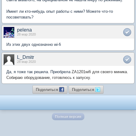
Имеет ли кто-нибудь опыт работы с ними? Можете что-то
посоветовать?
pelena
28 мар 2020
Из этих двух однозначно wi-fi
L_Dmitr
28 мар 2020
Да, я тоже так решила. Приобрела
ZA1201wifi для своего миника.
Собираю оборудование, готовлюсь к запуску.
Поделиться
Поделиться
Полная версия