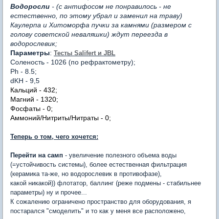
Водоросли
- (с антифосом не понравилось - не
естественно, по этому убрал и заменил на траву)
Каулерпа и Хитоморфа пучки за камнями (размером с
голову советской неваляшки) ждут переезда в
водорослевик;
Параметры
:
Тесты Salifert и JBL
Соленость - 1026 (по рефрактометру);
Ph - 8.5;
dKH - 9,5
Кальций - 432;
Магний - 1320;
Фосфаты - 0;
Аммоний/Нитриты/Нитраты - 0;
Теперь о том, чего хочется:
Перейти на самп
- увеличение полезного объема воды
(=устойчивость системы), более естественная фильтрация
(керамика та-же, но водорослевик в противофазе),
какой никакой)) флотатор, баллинг (реже подмены - стабильнее
параметры) ну и прочее...
К сожалению ограничено пространство для оборудования, я
постарался "смоделить" и то как у меня все расположено,