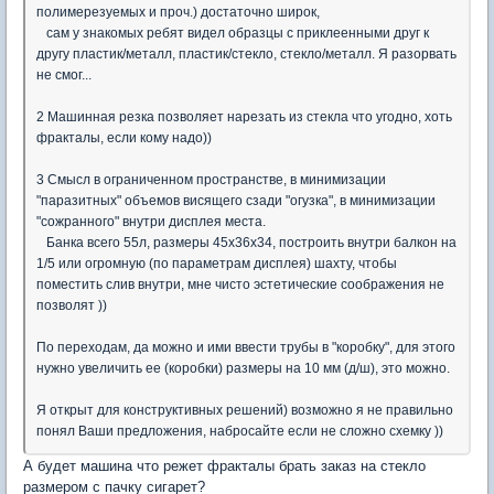
полимерезуемых и проч.) достаточно широк,
сам у знакомых ребят видел образцы с приклеенными друг к
другу пластик/металл, пластик/стекло, стекло/металл. Я разорвать
не смог...
2 Машинная резка позволяет нарезать из стекла что угодно, хоть
фракталы, если кому надо))
3 Смысл в ограниченном пространстве, в минимизации
"паразитных" объемов висящего сзади "огузка", в минимизации
"сожранного" внутри дисплея места.
Банка всего 55л, размеры 45х36х34, построить внутри балкон на
1/5 или огромную (по параметрам дисплея) шахту, чтобы
поместить слив внутри, мне чисто эстетические соображения не
позволят ))
По переходам, да можно и ими ввести трубы в "коробку", для этого
нужно увеличить ее (коробки) размеры на 10 мм (д/ш), это можно.
Я открыт для конструктивных решений) возможно я не правильно
понял Ваши предложения, набросайте если не сложно схемку ))
А будет машина что режет фракталы брать заказ на стекло
размером с пачку сигарет?