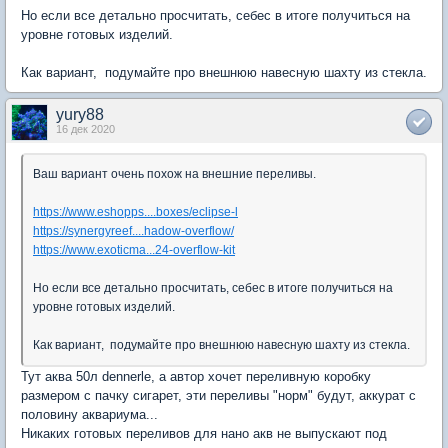
Но если все детально просчитать, себес в итоге получиться на
уровне готовых изделий.
Как вариант, подумайте про внешнюю навесную шахту из стекла.
yury88
16 дек 2020
Ваш вариант очень похож на внешние переливы.
https://www.eshopps....boxes/eclipse-l
https://synergyreef....hadow-overflow/
https://www.exoticma...24-overflow-kit
Но если все детально просчитать, себес в итоге получиться на
уровне готовых изделий.
Как вариант, подумайте про внешнюю навесную шахту из стекла.
Тут аква 50л dennerle, а автор хочет переливную коробку
размером с пачку сигарет, эти переливы "норм" будут, аккурат с
половину аквариума...
Никаких готовых переливов для нано акв не выпускают под