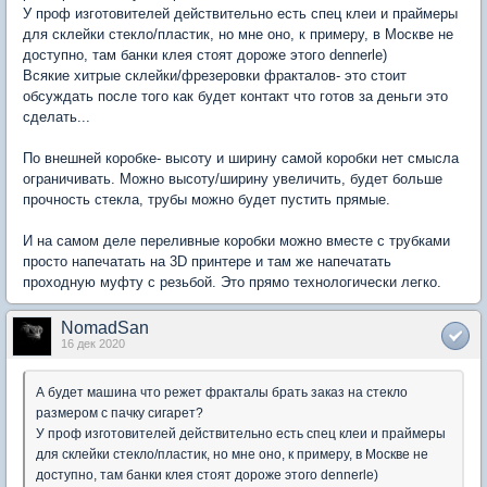
У проф изготовителей действительно есть спец клеи и праймеры
для склейки стекло/пластик, но мне оно, к примеру, в Москве не
доступно, там банки клея стоят дороже этого dennerle)
Всякие хитрые склейки/фрезеровки фракталов- это стоит
обсуждать после того как будет контакт что готов за деньги это
сделать...
По внешней коробке- высоту и ширину самой коробки нет смысла
ограничивать. Можно высоту/ширину увеличить, будет больше
прочность стекла, трубы можно будет пустить прямые.
И на самом деле переливные коробки можно вместе с трубками
просто напечатать на 3D принтере и там же напечатать
проходную муфту с резьбой. Это прямо технологически легко.
NomadSan
16 дек 2020
А будет машина что режет фракталы брать заказ на стекло
размером с пачку сигарет?
У проф изготовителей действительно есть спец клеи и праймеры
для склейки стекло/пластик, но мне оно, к примеру, в Москве не
доступно, там банки клея стоят дороже этого dennerle)