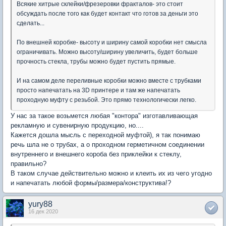
Всякие хитрые склейки/фрезеровки фракталов- это стоит
обсуждать после того как будет контакт что готов за деньги это
сделать...
По внешней коробке- высоту и ширину самой коробки нет смысла
ограничивать. Можно высоту/ширину увеличить, будет больше
прочность стекла, трубы можно будет пустить прямые.
И на самом деле переливные коробки можно вместе с трубками
просто напечатать на 3D принтере и там же напечатать
проходную муфту с резьбой. Это прямо технологически легко.
У нас за такое возьмется любая "контора" изготавливающая
рекламную и сувенирную продукцию, но....
Кажется дошла мысль с переходной муфтой), я так понимаю
речь шла не о трубах, а о проходном герметичном соединении
внутреннего и внешнего короба без приклейки к стеклу,
правильно?
В таком случае действительно можно и клеить их из чего угодно
и напечатать любой формы/размера/конструктива!?
yury88
16 дек 2020