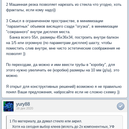
2 Машинная резка позволяет нарезать из стекла что угодно, хоть
фракталы, если кому надо))
3 Смысл в ограниченном пространстве, в минимизации
"паразитных" объемов висящего сзади "огузка", в минимизации
"сожранного" внутри дисплея места.
Банка всего 55л, размеры 45х36х34, построить внутри балкон
на 1/5 или огромную (по параметрам дисплея) шахту, чтобы
поместить слив внутри, мне чисто эстетические соображения не
позволят ))
По переходам, да можно и ими ввести трубы в "коробку", для
этого нужно увеличить ее (коробки) размеры на 10 мм (д/ш), это
можно.
Я открыт для конструктивных решений) возможно я не правильно
понял Ваши предложения, набросайте если не сложно схемку ))
yury88
16 дек 2020
1 По материалу, да думал стекло или акрил.
Хотя на сегодня выбор клеев (вплоть до 2х компонентных, УФ