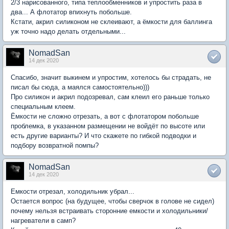
2/3 нарисованного, типа теплообменников и упростить раза в
два... А флотатор впихнуть побольше.
Кстати, акрил силиконом не склеивают, а ёмкости для баллинга
уж точно надо делать отдельными...
NomadSan
14 дек 2020
Спасибо, значит выкинем и упростим, хотелось бы страдать, не
писал бы сюда, а маялся самостоятельно)))
Про силикон и акрил подозревал, сам клеил его раньше только
специальным клеем.
Ёмкости не сложно отрезать, а вот с флотатором побольше
проблемка, в указанном размещении не войдёт по высоте или
есть другие варианты? И что скажете по гибкой подводки и
подбору возвратной помпы?
NomadSan
14 дек 2020
Емкости отрезал, холодильник убрал...
Остается вопрос (на будущее, чтобы сверчок в голове не сидел)
почему нельзя встраивать сторонние емкости и холодильники/
нагреватели в самп?