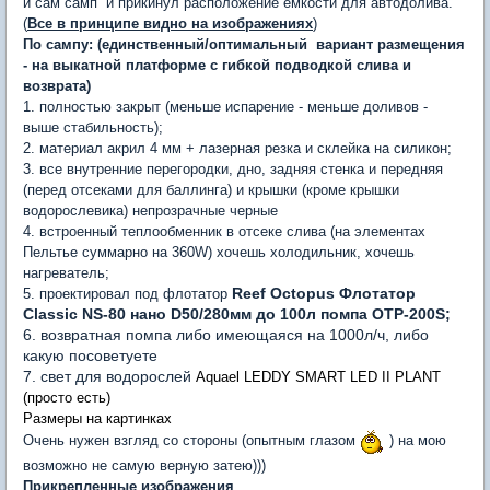
и сам самп и прикинул расположение емкости для автодолива.
(
Все в принципе видно на изображениях
)
По сампу: (единственный/оптимальный вариант размещения
- на выкатной платформе с гибкой подводкой слива и
возврата)
1. полностью закрыт (меньше испарение - меньше доливов -
выше стабильность);
2. материал акрил 4 мм + лазерная резка и склейка на силикон;
3. все внутренние перегородки, дно, задняя стенка и передняя
(перед отсеками для баллинга) и крышки (кроме крышки
водорослевика) непрозрачные черные
4. встроенный теплообменник в отсеке слива (на элементах
Пельтье суммарно на 360W) хочешь холодильник, хочешь
нагреватель;
Reef Octopus Флотатор
5. проектировал под флотатор
Classic NS-80 нано D50/280мм до 100л помпа ОТР-200S;
6. возвратная помпа либо имеющаяся на 1000л/ч, либо
какую посоветуете
7. свет для водорослей
Aquael LEDDY SMART LED II PLANT
(просто есть)
Размеры на картинках
Очень нужен взгляд со стороны (опытным глазом
) на мою
возможно не самую верную затею)))
Прикрепленные изображения