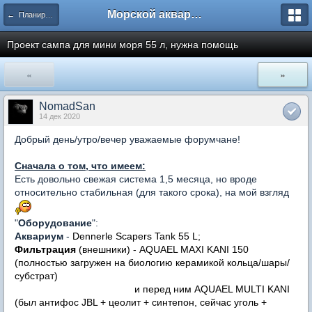
Морской аквариум. Форумы ReefCentral.ru
← Планирую морской аквариум
Проект сампа для мини моря 55 л, нужна помощь
«
»
NomadSan
14 дек 2020
Добрый день/утро/вечер уважаемые форумчане!
Сначала о том, что имеем:
Есть довольно свежая система 1,5 месяца, но вроде
относительно стабильная (для такого срока), на мой взгляд
"
Оборудование
":
Аквариум
-
Dennerle Scapers Tank 55 L;
Фильтрация
(внешники) - AQUAEL MAXI KANI 150
(полностью загружен на биологию керамикой кольца/шары/
субстрат)
и перед ним AQUAEL MULTI KANI
(был антифос JBL + цеолит + синтепон, сейчас уголь +