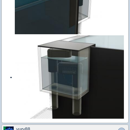
yury88