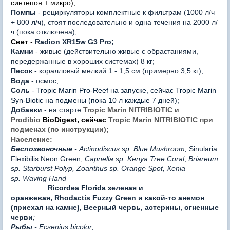
синтепон + микро);
Помпы
- рециркуляторы
комплектные
к фильтрам (1000 л/ч
+ 800 л/ч), стоят последовательно и одна течения на 2000 л/
ч (пока отключена);
Свет
-
Radion XR15w G3 Pro;
Камни
- живые (действительно живые с обрастаниями,
передержанные в хороших системах) 8 кг;
Песок
- коралловый мелкий 1 - 1,5 см (примерно 3,5 кг);
Вода
- осмос;
Соль
-
Tropic Marin Pro-Reef на запуске, сейчас Tropic Marin
Syn-Biotic на подмены (пока 10 л каждые 7 дней);
Добавки
- на старте
Tropic Marin
NITRIBIOTIC и
Prodibio
BioDigest, сейчас
Tropic Marin
NITRIBIOTIC при
подменах (по инструкции);
Население
:
Беспозвоночные
- Actinodiscus sp.
Blue Mushroom
,
Sinularia
Flexibilis Neon Green,
Capnella sp.
Kenya Tree Coral
,
Briareum
sp.
Starburst Polyp,
Zoanthus sp.
Orange Spot,
Xenia
sp.
Waving Hand
Ricordea Florida зеленая и
оранжевая, Rhodactis Fuzzy Green и какой-то анемон
(приехал на камне), Веерный червь, астерины, огненные
черви
;
Рыбы
- Ecsenius bicolor;