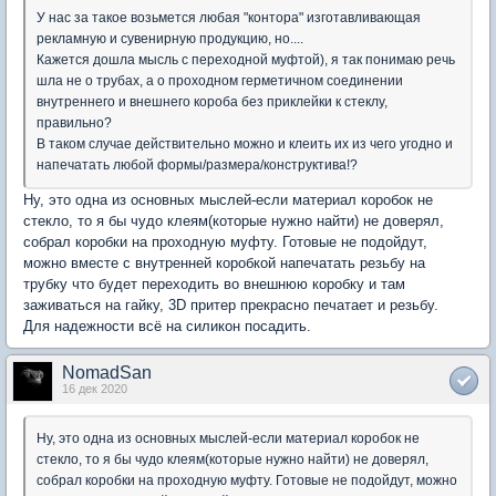
У нас за такое возьмется любая "контора" изготавливающая
рекламную и сувенирную продукцию, но....
Кажется дошла мысль с переходной муфтой), я так понимаю речь
шла не о трубах, а о проходном герметичном соединении
внутреннего и внешнего короба без приклейки к стеклу,
правильно?
В таком случае действительно можно и клеить их из чего угодно и
напечатать любой формы/размера/конструктива!?
Ну, это одна из основных мыслей-если материал коробок не
стекло, то я бы чудо клеям(которые нужно найти) не доверял,
собрал коробки на проходную муфту. Готовые не подойдут,
можно вместе с внутренней коробкой напечатать резьбу на
трубку что будет переходить во внешнюю коробку и там
заживаться на гайку, 3D притер прекрасно печатает и резьбу.
Для надежности всё на силикон посадить.
NomadSan
16 дек 2020
Ну, это одна из основных мыслей-если материал коробок не
стекло, то я бы чудо клеям(которые нужно найти) не доверял,
собрал коробки на проходную муфту. Готовые не подойдут, можно