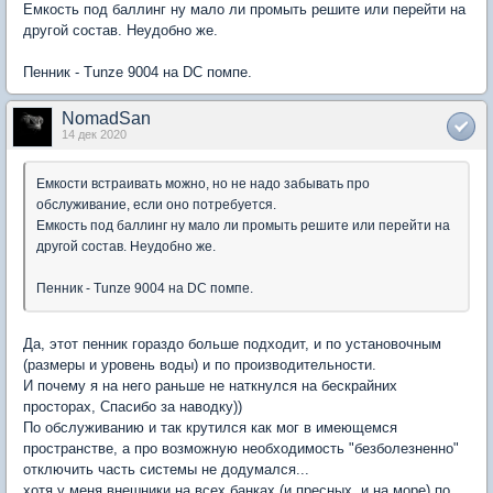
Емкость под баллинг ну мало ли промыть решите или перейти на
другой состав. Неудобно же.
Пенник - Tunze 9004 на DC помпе.
NomadSan
14 дек 2020
Емкости встраивать можно, но не надо забывать про
обслуживание, если оно потребуется.
Емкость под баллинг ну мало ли промыть решите или перейти на
другой состав. Неудобно же.
Пенник - Tunze 9004 на DC помпе.
Да, этот пенник гораздо больше подходит, и по установочным
(размеры и уровень воды) и по производительности.
И почему я на него раньше не наткнулся на бескрайних
просторах, Спасибо за наводку))
По обслуживанию и так крутился как мог в имеющемся
пространстве, а про возможную необходимость "безболезненно"
отключить часть системы не додумался...
хотя у меня внешники на всех банках (и пресных, и на море) по