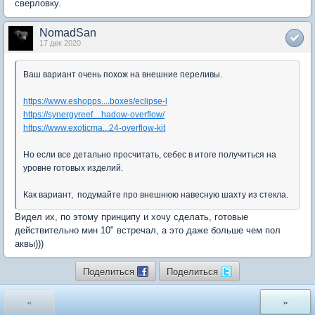
сверловку.
NomadSan
17 дек 2020
Ваш вариант очень похож на внешние переливы.
https://www.eshopps....boxes/eclipse-l
https://synergyreef....hadow-overflow/
https://www.exoticma...24-overflow-kit
Но если все детально просчитать, себес в итоге получиться на
уровне готовых изделий.
Как вариант, подумайте про внешнюю навесную шахту из стекла.
Видел их, по этому принципу и хочу сделать, готовые
действительно мин 10" встречал, а это даже больше чем пол
аквы)))
Поделиться
Поделиться
«
»